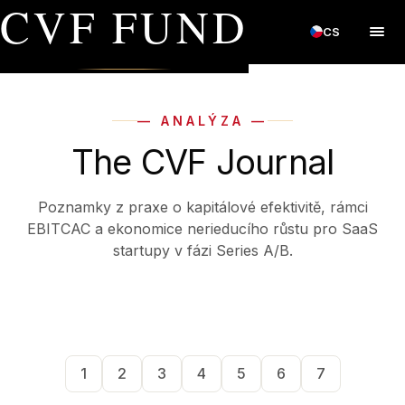
CVF FUND
CS
— ANALÝZA —
The CVF Journal
Poznamky z praxe o kapitálové efektivitě, rámci
EBITCAC a ekonomice nerieducího růstu pro SaaS
startupy v fázi Series A/B.
1
2
3
4
5
6
7