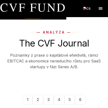
CVF FUND
CS
— ANALÝZA —
The CVF Journal
Poznamky z praxe o kapitálové efektivitě, rámci
EBITCAC a ekonomice nerieducího růstu pro SaaS
startupy v fázi Series A/B.
1
2
3
4
5
6