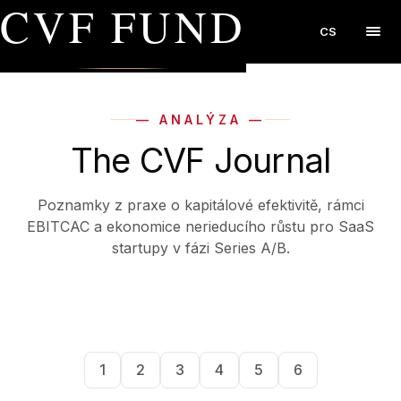
CVF FUND
CS
— ANALÝZA —
The CVF Journal
Poznamky z praxe o kapitálové efektivitě, rámci
EBITCAC a ekonomice nerieducího růstu pro SaaS
startupy v fázi Series A/B.
1
2
3
4
5
6