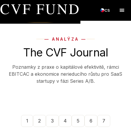
CVF FUND
CS
— ANALÝZA —
The CVF Journal
Poznamky z praxe o kapitálové efektivitě, rámci
EBITCAC a ekonomice nerieducího růstu pro SaaS
startupy v fázi Series A/B.
1
2
3
4
5
6
7