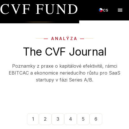
CVF FUND
CS
— ANALÝZA —
The CVF Journal
Poznamky z praxe o kapitálové efektivitě, rámci
EBITCAC a ekonomice nerieducího růstu pro SaaS
startupy v fázi Series A/B.
1
2
3
4
5
6