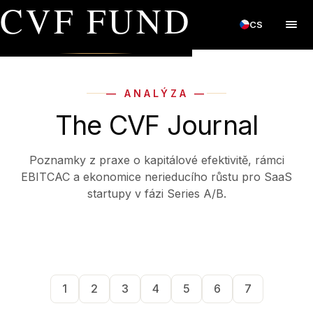
CVF FUND
CS
— ANALÝZA —
The CVF Journal
Poznamky z praxe o kapitálové efektivitě, rámci
EBITCAC a ekonomice nerieducího růstu pro SaaS
startupy v fázi Series A/B.
1
2
3
4
5
6
7