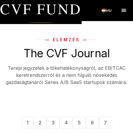
CVF FUND
HU
— ELEMZÉS —
The CVF Journal
Terepi jegyzetek a tőkehatékonyságról, az EBITCAC
keretrendszerről és a nem híguló növekedés
gazdaságtanáról Series A/B SaaS startupok számára.
1
2
3
4
5
6
7