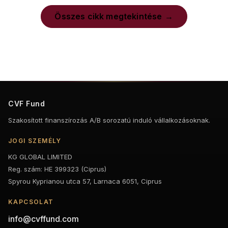
Összes cikk megtekintése
CVF Fund
Szakosított finanszírozás A/B sorozatú induló vállalkozásoknak.
JOGI SZEMÉLY
KG GLOBAL LIMITED
Reg. szám: HE 399323 (Ciprus)
Spyrou Kyprianou utca 57, Larnaca 6051, Ciprus
KAPCSOLAT
info@cvffund.com