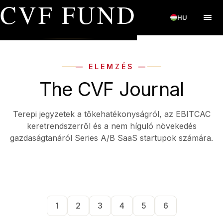
CVF FUND
HU
— ELEMZÉS —
The CVF Journal
Terepi jegyzetek a tőkehatékonyságról, az EBITCAC
keretrendszerről és a nem híguló növekedés
gazdaságtanáról Series A/B SaaS startupok számára.
1
2
3
4
5
6