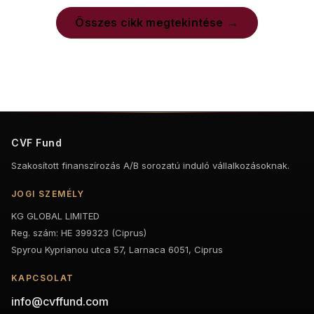
Összes cikk megtekintése
CVF Fund
Szakosított finanszírozás A/B sorozatú induló vállalkozásoknak.
JOGI SZEMÉLY
KG GLOBAL LIMITED
Reg. szám: HE 399323 (Ciprus)
Spyrou Kyprianou utca 57, Larnaca 6051, Ciprus
KAPCSOLAT
info@cvffund.com