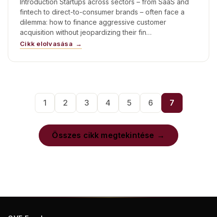
Királyságban és az EU-ban
Introduction Startups across sectors – from SaaS and
fintech to direct-to-consumer brands – often face a
dilemma: how to finance aggressive customer
acquisition without jeopardizing their fin…
Cikk elolvasása
1
2
3
4
5
6
7
Összes cikk megtekintése