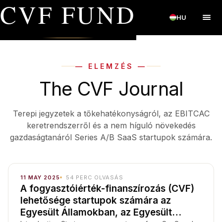
CVF FUND
HU
— ELEMZÉS —
The CVF Journal
Terepi jegyzetek a tőkehatékonyságról, az EBITCAC
keretrendszerről és a nem híguló növekedés
gazdaságtanáról Series A/B SaaS startupok számára.
11 MAY 2025
54
PERC OLVASÁS
A fogyasztóiérték-finanszírozás (CVF)
lehetősége startupok számára az
Egyesült Államokban, az Egyesült