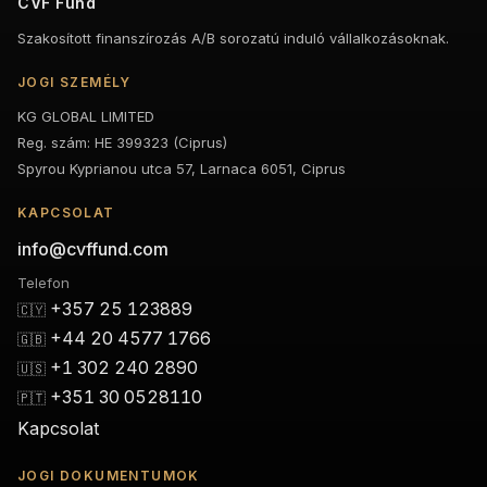
CVF Fund
Szakosított finanszírozás A/B sorozatú induló vállalkozásoknak.
JOGI SZEMÉLY
KG GLOBAL LIMITED
Reg. szám: HE 399323 (Ciprus)
Spyrou Kyprianou utca 57, Larnaca 6051, Ciprus
KAPCSOLAT
info@cvffund.com
Telefon
+357 25 123889
🇨🇾
+44 20 4577 1766
🇬🇧
+1 302 240 2890
🇺🇸
+351 30 0528110
🇵🇹
Kapcsolat
JOGI DOKUMENTUMOK