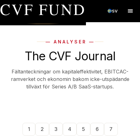
CVF FUND
SV
— ANALYSER —
The CVF Journal
Fältanteckningar om kapitaleffektivitet, EBITCAC-
ramverket och ekonomin bakom icke-utspädande
tillväxt för Series A/B SaaS-startups.
1
2
3
4
5
6
7