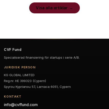
Visa alla artiklar
CVF Fund
Specialiserad finansiering för startups i serie A/B.
JURIDISK PERSON
KG GLOBAL LIMITED
Reg.nr. HE 399323 (Cypern)
Spyrou Kyprianou 57, Larnaca 6051, Cypern
KONTAKT
info@cvffund.com