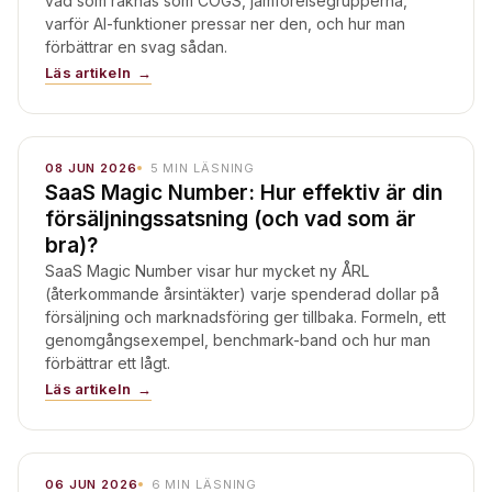
vad som räknas som COGS, jämförelsegrupperna,
varför AI-funktioner pressar ner den, och hur man
förbättrar en svag sådan.
Läs artikeln
08 JUN 2026
5
MIN LÄSNING
SaaS Magic Number: Hur effektiv är din
försäljningssatsning (och vad som är
bra)?
SaaS Magic Number visar hur mycket ny ÅRL
(återkommande årsintäkter) varje spenderad dollar på
försäljning och marknadsföring ger tillbaka. Formeln, ett
genomgångsexempel, benchmark-band och hur man
förbättrar ett lågt.
Läs artikeln
06 JUN 2026
6
MIN LÄSNING