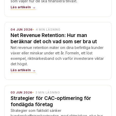
som väljer hur de ska finansiera tillväxt.
Läs artikeln
04 JUN 2026
4
MIN LÄSNING
Net Revenue Retention: Hur man
beräknar det och vad som ser bra ut
Net revenue retention mäter om dina befintliga kunder
växer eller minskar under ett år. Formeln, ett löst
exempel, riktmärkesband och varför investerare viktar
det högst.
Läs artikeln
03 JUN 2026
3
MIN LÄSNING
Strategier för CAC-optimering för
fondägda företag
Strategier som faktiskt sänker
kundanskaffningskostnaden, med riktmärken, plus hur