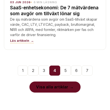
03 JUN 2026
6
MIN LÄSNING
SaaS-enhetsekonomi: De 7 mätvärdena
som avgör om tillväxt lönar sig
De sju mätvärdena som avgör om SaaS-tillväxt skapar
värde, CAC, LTV, LTV:CAC, payback, bruttomarginal,
NRR och ARPA, med formler, riktmärken per fas och
varför de driver finansiering.
Läs artikeln
1
2
3
4
5
6
7
Visa alla artiklar