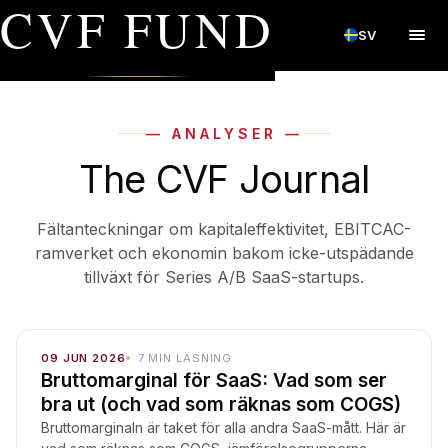
CVF FUND
SV
— ANALYSER —
The CVF Journal
Fältanteckningar om kapitaleffektivitet, EBITCAC-
ramverket och ekonomin bakom icke-utspädande
tillväxt för Series A/B SaaS-startups.
09 JUN 2026
7
MIN LÄSNING
Bruttomarginal för SaaS: Vad som ser
bra ut (och vad som räknas som COGS)
Bruttomarginaln är taket för alla andra SaaS-mått. Här är