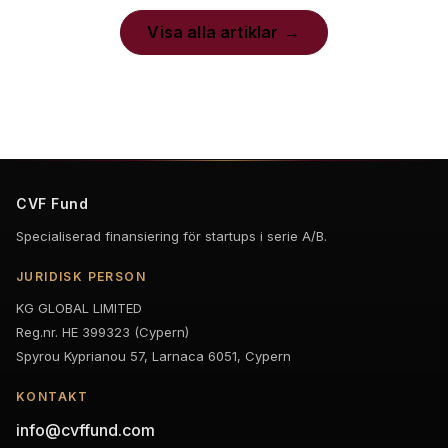
Visa alla artiklar
CVF Fund
Specialiserad finansiering för startups i serie A/B.
JURIDISK PERSON
KG GLOBAL LIMITED
Reg.nr. HE 399323 (Cypern)
Spyrou Kyprianou 57, Larnaca 6051, Cypern
KONTAKT
info@cvffund.com