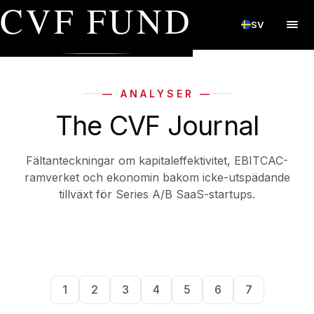
CVF FUND
SV
— ANALYSER —
The CVF Journal
Fältanteckningar om kapitaleffektivitet, EBITCAC-
ramverket och ekonomin bakom icke-utspädande
tillväxt för Series A/B SaaS-startups.
1
2
3
4
5
6
7