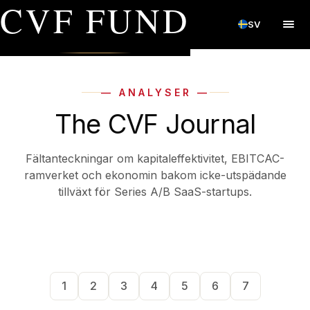
CVF FUND
SV
— ANALYSER —
The CVF Journal
Fältanteckningar om kapitaleffektivitet, EBITCAC-
ramverket och ekonomin bakom icke-utspädande
tillväxt för Series A/B SaaS-startups.
1
2
3
4
5
6
7