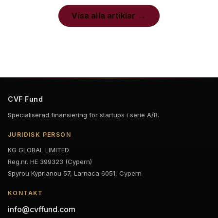
Visa alla artiklar
CVF Fund
Specialiserad finansiering för startups i serie A/B.
JURIDISK PERSON
KG GLOBAL LIMITED
Reg.nr. HE 399323 (Cypern)
Spyrou Kyprianou 57, Larnaca 6051, Cypern
KONTAKT
info@cvffund.com