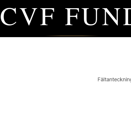
CVF FUN
Fältantecknin