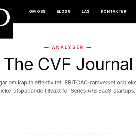
D
OM OSS
BLOGG
LAG
KONTAKTER
— ANALYSER —
The CVF Journal
gar om kapitaleffektivitet, EBITCAC-ramverket och 
icke-utspädande tillväxt för Series A/B SaaS-startups.