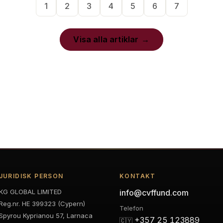
1
2
3
4
5
6
7
Visa alla artiklar
JURIDISK PERSON
KONTAKT
KG GLOBAL LIMITED
info@cvffund.com
Reg.nr. HE 399323 (Cypern)
Telefon
Spyrou Kyprianou 57, Larnaca
+357 25 123889
🇨🇾