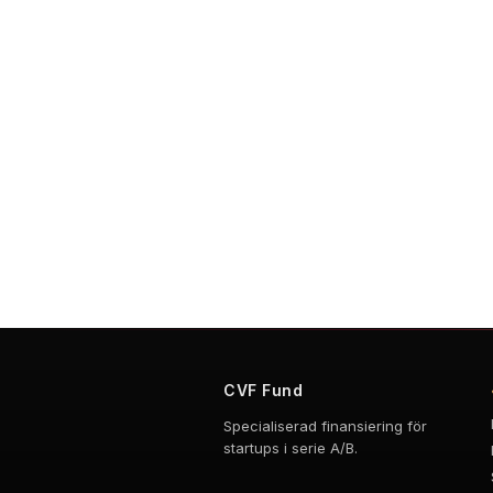
CVF Fund
Specialiserad finansiering för
startups i serie A/B.