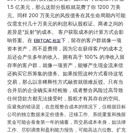
1.5 亿美元，那么这部分股权就花费了你 1200 万美
元。同样 200 万美元的风投债务在其生命周期内可能
仅需支付几十万美元的利息和认股权证。两者之间的
差异是“反射”的成本。 客户获取成本的计算方式会影
响答案。在
下，留存的客户群就像一项
EBITCAC 框架
资本资产，而不是费用，因为它在获得客户的成本之
后还会产生多年的收入。拥有高于 100% 的净收入留
存率的客户群，就像一项资产，能够产生现金流来偿
还购买它所筹集的债务。如果按照这种方式看待这笔
交易，那么以非稀释性方式融资就很难反驳。只有当
合并后的企业确实未经检验，或者整合风险过高导致
任何贷款方都无法接受时，股权才有其存在的空间。
应避免的错误是，在忽视整合成本的情况下，仅根据目标
公司的独立数据来定价债务。迁移工作、系统重复和挽留
奖金可能会蚕食第一年的储蓄，而交易成本本身，如法律
工作、尽职调查和盈利能力报告，可能高达六位数。扩充