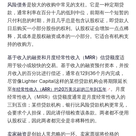
风险债务
是较大的收购中常见的支柱。它是一种定期贷
款，通常利率在百分十几的低到中位，前期有一个短暂的
只付利息的时期，并且几乎总是包含认股权证，即贷款人
日后购买一小部分股份的权利。认股权证会增加一点点稀
释，其成本是股权融资成本的一小部分。它适合有机构支
持的收购方。
基于收入的融资和月度经常性收入（MRR）信贷额度
适
用于较小或较快的交易。基于收入的融资预付资本，并按
月收入的百分比进行偿还，通常在12到36个月内完成，
尽管像Lighter Capital这样的某些贷款机构会将期限延长
至
。月度
年经常性收入（ARR）约20万美元起的三年到五年
经常性收入（MRR）信贷额度通常是月度经常性收入的
三到五倍；某些贷款机构，银行比风险贷款机构更常见，
会要求个人担保，因此请仔细检查该条款。两者都不使用
认股权证，因此两者都完全是非稀释性的。
卖家融资
是创始人常忽略的一环。卖家票据将价格的