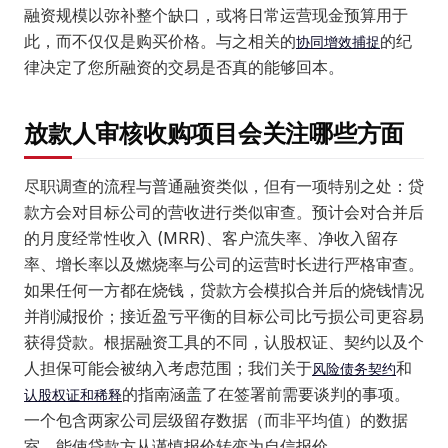
融资规模以弥补整个缺口，或将日常运营现金预算用于
此，而不仅仅是购买价格。与之相关的
的纪
协同增效捕捉
律决定了您所融资的交易是否真的能够回本。
放款人审核收购项目会关注哪些方面
尽职调查的流程与普通融资类似，但有一项特别之处：贷
款方会对目标公司的营收进行类似审查。预计会对合并后
的月度经常性收入 (MRR)、客户流失率、净收入留存
率、增长率以及燃烧率与公司的运营时长进行严格审查。
如果任何一方都在烧钱，贷款方会模拟合并后的烧钱情况
并削減报价；接近盈亏平衡的目标公司比亏损公司更容易
获得贷款。根据融资工具的不同，认股权证、契约以及个
人担保可能会被纳入考虑范围；我们关于
和
风险债务契约
的指南涵盖了在签署前需要谈判的事项。
认股权证和稀释
一个包含两家公司层级留存数据（而非平均值）的数据
室，能使贷款方从谨慎报价转变为自信报价。