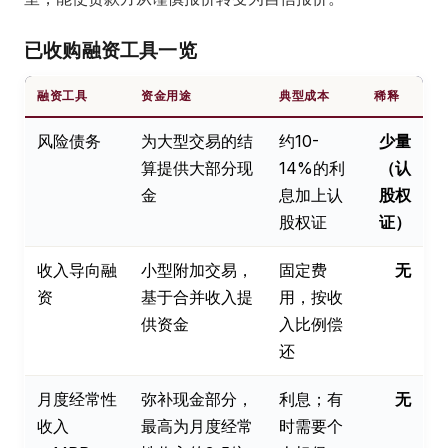
已收购融资工具一览
融资工具
资金用途
典型成本
稀释
风险债务
为大型交易的结
约10-
少量
算提供大部分现
14%的利
（认
金
息加上认
股权
股权证
证）
收入导向融
小型附加交易，
固定费
无
资
基于合并收入提
用，按收
供资金
入比例偿
还
月度经常性
弥补现金部分，
利息；有
无
收入
最高为月度经常
时需要个