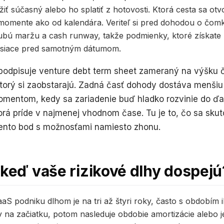
ť súčasný alebo ho splatiť z hotovosti. Ktorá cesta sa otvo
momente ako od kalendára. Veriteľ si pred dohodou o čomk
hrubú maržu a cash runway, takže podmienky, ktoré získate p
esiace pred samotným dátumom.
podpisuje venture debt term sheet zameraný na výšku 
ktorý si zaobstarajú. Zadná časť dohody dostáva menšiu
omentom, kedy sa zariadenie buď hladko rozvinie do ďal
orá príde v najmenej vhodnom čase. Tu je to, čo sa sku
tento bod s možnosťami namiesto zhonu.
 keď vaše rizikové dlhy dospejú
aS podniku dlhom je na tri až štyri roky, často s obdobím 
v na začiatku, potom nasleduje obdobie amortizácie alebo 