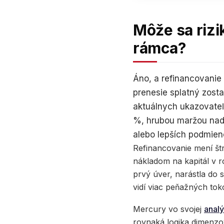
Môže sa rizi
rámca?
Áno, a refinancovanie
prenesie splatný zosta
aktuálnych ukazovateľ
%, hrubou maržou nad 
alebo lepších podmien
Refinancovanie mení št
nákladom na kapitál v 
prvý úver, narástla do s
vidí viac peňažných tok
Mercury vo svojej
analý
rovnaká logika dimenzov