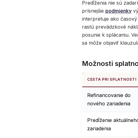
Predĺženia nie sú zada
prísnejšie
podmienky
vý
interpretuje ako časový
rastú prevádzkové nákl
posunie k splácaniu. V
sa môže objaviť klauzul
Možnosti splatno
CESTA PRI SPLATNOSTI
Refinancovanie do
nového zariadenia
Predĺženie aktuálneh
zariadenia