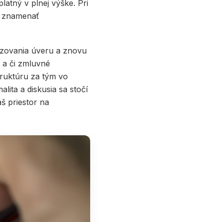
latný v plnej výške. Pri
že znamenať
dzovania úveru a znovu
y a či zmluvné
truktúru za tým vo
malita a diskusia sa stočí
áš priestor na