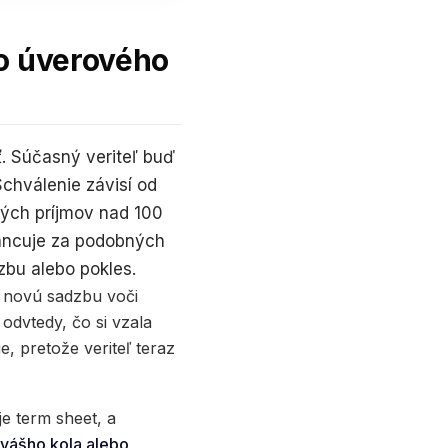
ho úverového
ť. Súčasný veriteľ buď
Schválenie závisí od
tých príjmov nad 100
nancuje za podobných
zbu alebo pokles.
, novú sadzbu voči
 odvtedy, čo si vzala
e, pretože veriteľ teraz
je term sheet, a
vášho kola alebo