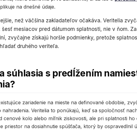
aplikuje na dnešné údaje.
ejšie, než väčšina zakladateľov očakáva. Veritelia zvyč
ž šesť mesiacov pred dátumom splatnosti, nie v ňom. Zak
í, zvyčajne získajú horšie podmienky, pretože splatnos
yhľadať druhého veriteľa.
ia súhlasia s predĺžením namies
nia?
istujúce zariadenie na mieste na definované obdobie, zvy
 nahradenia. Veritelia to ponúkajú, keď sa spoločnosť nach
ad cenové kolo alebo míľnik ziskovosti, ale pri splatnosti h
 priestor na dosiahnutie spúšťača, ktorý by ospravedlnil 