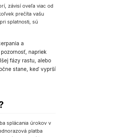
rí, závisí oveľa viac od
oľvek prečíta vašu
ri splatnosti, sú
čerpania a
 pozornosť, napriek
šej fázy rastu, alebo
točne stane, keď vyprší
?
iba splácania úrokov v
jednorazová platba