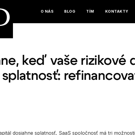
D
O NÁS
BLOG
TÍM
KONTAKTY
ne, keď vaše rizikové 
splatnosť: refinancova
apitál dosiahne splatnosť, SaaS spoločnosť má tri možnosti