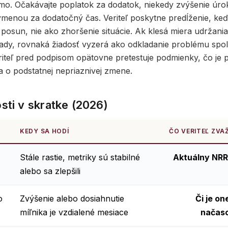
rmo. Očakávajte poplatok za dodatok, niekedy zvýšenie úro
menou za dodatočný čas. Veriteľ poskytne predĺženie, ke
 posun, nie ako zhoršenie situácie. Ak klesá miera udržani
ady, rovnaká žiadosť vyzerá ako odkladanie problému sp
eriteľ pred podpisom opätovne pretestuje podmienky, čo je
a o podstatnej nepriaznivej zmene.
sti v skratke (2026)
KEDY SA HODÍ
ČO VERITEĽ ZVA
Stále rastie, metriky sú stabilné
Aktuálny NRR
alebo sa zlepšili
o
Zvýšenie alebo dosiahnutie
Či je o
míľnika je vzdialené mesiace
načaso