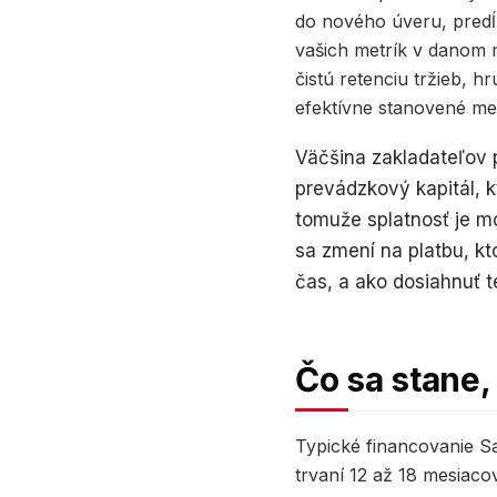
do nového úveru, predĺži
vašich metrík v danom 
čistú retenciu tržieb, 
efektívne stanovené m
Väčšina zakladateľov 
prevádzkový kapitál, 
tomuže splatnosť je m
sa zmení na platbu, kt
čas, a ako dosiahnuť 
Čo sa stane,
Typické financovanie Sa
trvaní 12 až 18 mesiaco