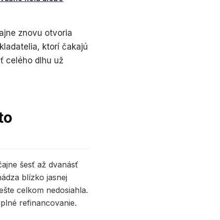
ajne znovu otvoria
ladatelia, ktorí čakajú
ť celého dlhu už
to
čajne šesť až dvanásť
ádza blízko jasnej
o ešte celkom nedosiahla.
úplné refinancovanie.