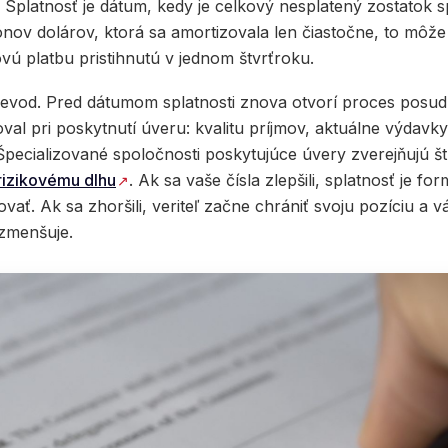
. Splatnosť je dátum, kedy je celkový nesplatený zostatok sp
ónov dolárov, ktorá sa amortizovala len čiastočne, to mô
ú platbu pristihnutú v jednom štvrťroku.
prevod. Pred dátumom splatnosti znova otvorí proces posu
oval pri poskytnutí úveru: kvalitu príjmov, aktuálne výdavk
 Špecializované spoločnosti poskytujúce úvery zverejňujú š
rizikovému dlhu
. Ak sa vaše čísla zlepšili, splatnosť je for
ať. Ak sa zhoršili, veriteľ začne chrániť svoju pozíciu a v
 zmenšuje.