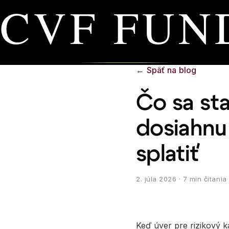
CVF FUN
←
Späť na blog
Čo sa sta
dosiahnu 
splatiť
2. júla 2026
· 7 min čítania
Keď úver pre rizikový k