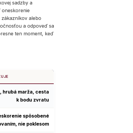
kovej sadzby a
ď oneskorenie
a zákazníkov alebo
oločnosťou a odpoveď sa
 presne ten moment, keď
ŽUJE
, hrubá marža, cesta
k bodu zvratu
neskorenie spôsobené
vaním, nie poklesom