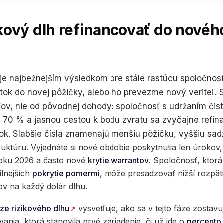
kový dlh refinancovať do nové
 je najbežnejším výsledkom pre stále rastúcu spoločnos
tok do novej pôžičky, alebo ho prevezme nový veriteľ. 
ov, nie od pôvodnej dohody: spoločnosť s udržaním čis
70 % a jasnou cestou k bodu zvratu sa zvyčajne refi
ok. Slabšie čísla znamenajú menšiu pôžičku, vyššiu sad
ruktúru. Vyjednáte si nové obdobie poskytnutia len úrokov
roku 2026 a často nové
krytie warrantov
. Spoločnosť, ktorá
ilnejších
pokrytie pomermi
, môže presadzovať nižší rozpäti
ov na každý dolár dlhu.
ze rizikového dlhu
vysvetľuje, ako sa v tejto fáze zostavu
ania, ktorá stanovila prvé zariadenie, či už ide o
percento 