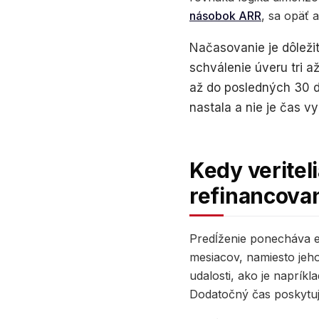
násobok ARR
, sa opäť 
Načasovanie je dôležit
schválenie úveru tri a
až do posledných 30 dn
nastala a nie je čas v
Kedy veritel
refinancova
Predĺženie ponecháva ex
mesiacov, namiesto jeho
udalosti, ako je napríkl
Dodatočný čas poskytuje