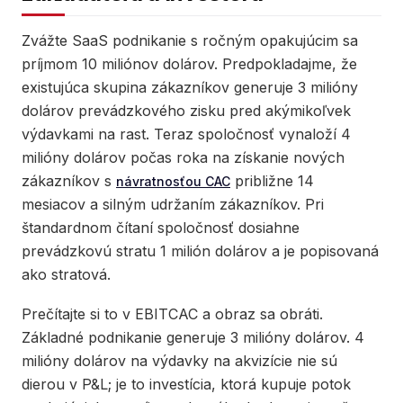
Zvážte SaaS podnikanie s ročným opakujúcim sa
príjmom 10 miliónov dolárov. Predpokladajme, že
existujúca skupina zákazníkov generuje 3 milióny
dolárov prevádzkového zisku pred akýmikoľvek
výdavkami na rast. Teraz spoločnosť vynaloží 4
milióny dolárov počas roka na získanie nových
zákazníkov s
približne 14
návratnosťou CAC
mesiacov a silným udržaním zákazníkov. Pri
štandardnom čítaní spoločnosť dosiahne
prevádzkovú stratu 1 milión dolárov a je popisovaná
ako stratová.
Prečítajte si to v EBITCAC a obraz sa obráti.
Základné podnikanie generuje 3 milióny dolárov. 4
milióny dolárov na výdavky na akvizície nie sú
dierou v P&L; je to investícia, ktorá kupuje potok