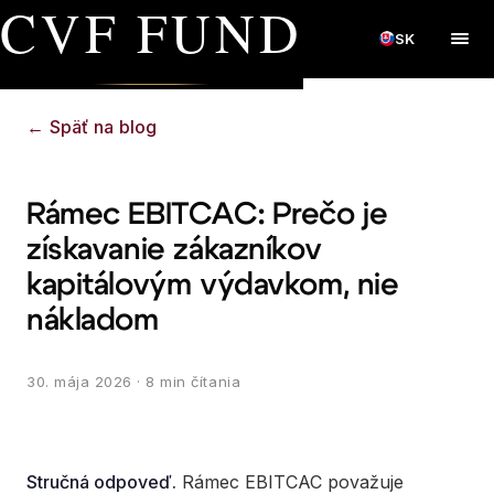
CVF FUND
SK
←
Späť na blog
Rámec EBITCAC: Prečo je
získavanie zákazníkov
kapitálovým výdavkom, nie
nákladom
30. mája 2026
· 8 min čítania
Stručná odpoveď.
Rámec EBITCAC považuje