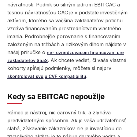
návratnosti. Podnik so silným jadrom EBITCAC a
tesnou návratnosťou CAC je v podstate investičným
aktívom, ktorého sa väčšina zakladateľov potichu
vzdáva financovaním prostredníctvom vlastného
imania. Podrobnejšie porovnanie s financovaním
založeným na tržbách a rizikovým dlhom nájdete v
našej príručke o
ne-rozriedzovacom financovaní pre
. Ak chcete vedieť, či vaše vlastné
zakladateľov SaaS
kohorty spĺňajú podmienky, môžete si najprv
.
skontrolovať svoju CVF kompatibilitu
Kedy sa EBITCAC nepoužije
Rámec je nástroj, nie čarovný trik, a zlyháva
predvídateľnými spôsobmi. Ak je vaša udržateľnosť
slabá, získavanie zákazníkov nie je investíciou do
trvanlivého aktíva; je to nákup deravého vedra a