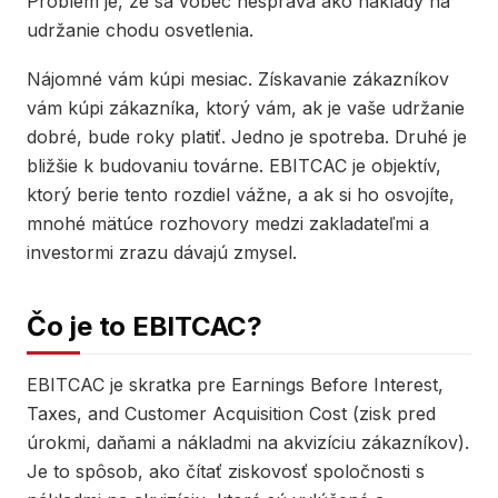
Problém je, že sa vôbec nespráva ako náklady na
udržanie chodu osvetlenia.
Nájomné vám kúpi mesiac. Získavanie zákazníkov
vám kúpi zákazníka, ktorý vám, ak je vaše udržanie
dobré, bude roky platiť. Jedno je spotreba. Druhé je
bližšie k budovaniu továrne. EBITCAC je objektív,
ktorý berie tento rozdiel vážne, a ak si ho osvojíte,
mnohé mätúce rozhovory medzi zakladateľmi a
investormi zrazu dávajú zmysel.
Čo je to EBITCAC?
EBITCAC je skratka pre Earnings Before Interest,
Taxes, and Customer Acquisition Cost (zisk pred
úrokmi, daňami a nákladmi na akvizíciu zákazníkov).
Je to spôsob, ako čítať ziskovosť spoločnosti s