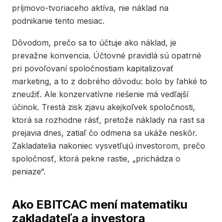
príjmovo-tvoriaceho aktíva, nie náklad na
podnikanie tento mesiac.
Dôvodom, prečo sa to účtuje ako náklad, je
prevažne konvencia. Účtovné pravidlá sú opatrné
pri povoľovaní spoločnostiam kapitalizovať
marketing, a to z dobrého dôvodu: bolo by ľahké to
zneužiť. Ale konzervatívne riešenie má vedľajší
účinok. Trestá zisk zjavu akejkoľvek spoločnosti,
ktorá sa rozhodne rásť, pretože náklady na rast sa
prejavia dnes, zatiaľ čo odmena sa ukáže neskôr.
Zakladatelia nakoniec vysvetľujú investorom, prečo
spoločnosť, ktorá pekne rastie, „prichádza o
peniaze“.
Ako EBITCAC mení matematiku
zakladateľa a investora