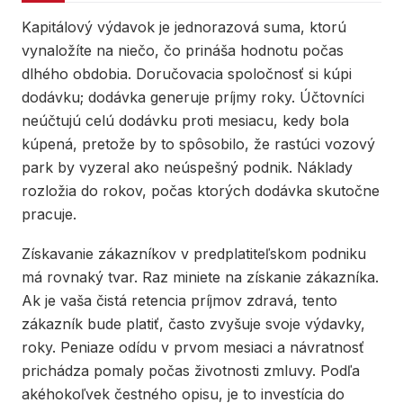
Kapitálový výdavok je jednorazová suma, ktorú
vynaložíte na niečo, čo prináša hodnotu počas
dlhého obdobia. Doručovacia spoločnosť si kúpi
dodávku; dodávka generuje príjmy roky. Účtovníci
neúčtujú celú dodávku proti mesiacu, kedy bola
kúpená, pretože by to spôsobilo, že rastúci vozový
park by vyzeral ako neúspešný podnik. Náklady
rozložia do rokov, počas ktorých dodávka skutočne
pracuje.
Získavanie zákazníkov v predplatiteľskom podniku
má rovnaký tvar. Raz miniete na získanie zákazníka.
Ak je vaša čistá retencia príjmov zdravá, tento
zákazník bude platiť, často zvyšuje svoje výdavky,
roky. Peniaze odídu v prvom mesiaci a návratnosť
prichádza pomaly počas životnosti zmluvy. Podľa
akéhokoľvek čestného opisu, je to investícia do