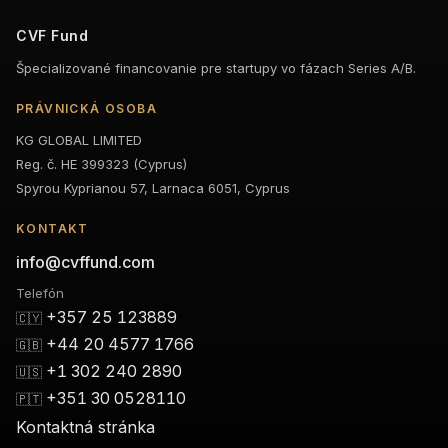
CVF Fund
Špecializované financovanie pre startupy vo fázach Series A/B.
PRÁVNICKÁ OSOBA
KG GLOBAL LIMITED
Reg. č. HE 399323 (Cyprus)
Spyrou Kyprianou 57, Larnaca 6051, Cyprus
KONTAKT
info@cvffund.com
Telefón
+357 25 123889
🇨🇾
+44 20 4577 1766
🇬🇧
+1 302 240 2890
🇺🇸
+351 30 0528110
🇵🇹
Kontaktná stránka