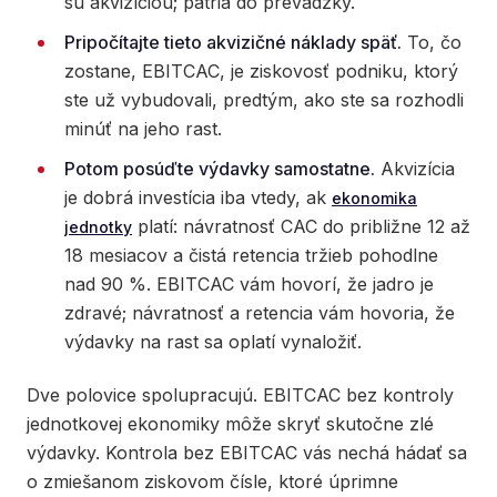
sú akvizíciou; patria do prevádzky.
Pripočítajte tieto akvizičné náklady späť.
To, čo
zostane, EBITCAC, je ziskovosť podniku, ktorý
ste už vybudovali, predtým, ako ste sa rozhodli
minúť na jeho rast.
Potom posúďte výdavky samostatne.
Akvizícia
je dobrá investícia iba vtedy, ak
ekonomika
platí: návratnosť CAC do približne 12 až
jednotky
18 mesiacov a čistá retencia tržieb pohodlne
nad 90 %. EBITCAC vám hovorí, že jadro je
zdravé; návratnosť a retencia vám hovoria, že
výdavky na rast sa oplatí vynaložiť.
Dve polovice spolupracujú. EBITCAC bez kontroly
jednotkovej ekonomiky môže skryť skutočne zlé
výdavky. Kontrola bez EBITCAC vás nechá hádať sa
o zmiešanom ziskovom čísle, ktoré úprimne