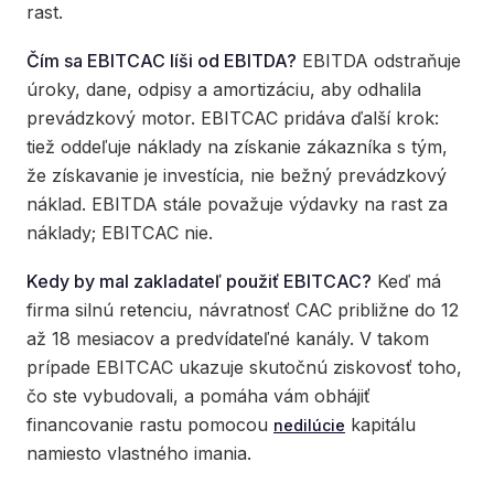
rast.
Čím sa EBITCAC líši od EBITDA?
EBITDA odstraňuje
úroky, dane, odpisy a amortizáciu, aby odhalila
prevádzkový motor. EBITCAC pridáva ďalší krok:
tiež oddeľuje náklady na získanie zákazníka s tým,
že získavanie je investícia, nie bežný prevádzkový
náklad. EBITDA stále považuje výdavky na rast za
náklady; EBITCAC nie.
Kedy by mal zakladateľ použiť EBITCAC?
Keď má
firma silnú retenciu, návratnosť CAC približne do 12
až 18 mesiacov a predvídateľné kanály. V takom
prípade EBITCAC ukazuje skutočnú ziskovosť toho,
čo ste vybudovali, a pomáha vám obhájiť
financovanie rastu pomocou
kapitálu
nedilúcie
namiesto vlastného imania.