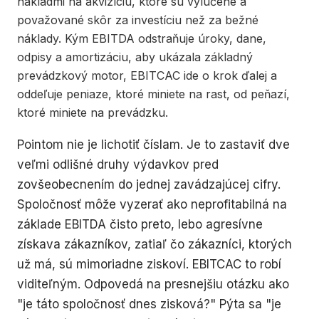
nákladmi na akvizíciu, ktoré sú vylúčené a
považované skôr za investíciu než za bežné
náklady. Kým EBITDA odstraňuje úroky, dane,
odpisy a amortizáciu, aby ukázala základný
prevádzkový motor, EBITCAC ide o krok ďalej a
oddeľuje peniaze, ktoré miniete na rast, od peňazí,
ktoré miniete na prevádzku.
Pointom nie je lichotiť číslam. Je to zastaviť dve
veľmi odlišné druhy výdavkov pred
zovšeobecnením do jednej zavádzajúcej cifry.
Spoločnosť môže vyzerať ako neprofitabilná na
základe EBITDA čisto preto, lebo agresívne
získava zákazníkov, zatiaľ čo zákazníci, ktorých
už má, sú mimoriadne ziskoví. EBITCAC to robí
viditeľným. Odpovedá na presnejšiu otázku ako
"je táto spoločnosť dnes zisková?" Pýta sa "je