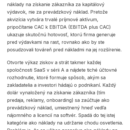
náklady na získanie zákazníka za kapitálový
výdavok, nie za prevádzkový náklad. Pretože
akvizícia vytvára trvalé príjmové aktívum,
pripočítanie CAC k EBITDA (EBITDA plus CAC)
ukazuje skutočnú hotovosť, ktorú firma generuje
pred výdavkami na rast, rovnako ako by ste
posudzovali továreň pred nákladmi na jej rozšírenie.
Otvorte výkaz ziskov a strát takmer každej
spoločnosti SaaS v sérii A a nájdete tiché účtovné
rozhodnutie, ktoré formuje spôsob, akým sa
zakladatelia a investori hádajú o podnikaní. Každý
dolár vynaložený na získanie zákazníka (tím
predaja, reklamy, onboarding) sa zaúčtuje ako
prevádzkový náklad, umiestnený hneď vedľa
nájomného a licencií na softvér. Spadá do tej istej
kategórie ako náklady na udržanie chodu osvetlenia.