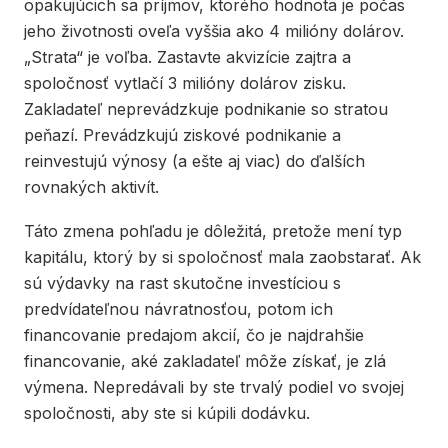
opakujúcich sa príjmov, ktorého hodnota je počas
jeho životnosti oveľa vyššia ako 4 milióny dolárov.
„Strata“ je voľba. Zastavte akvizície zajtra a
spoločnosť vytlačí 3 milióny dolárov zisku.
Zakladateľ neprevádzkuje podnikanie so stratou
peňazí. Prevádzkujú ziskové podnikanie a
reinvestujú výnosy (a ešte aj viac) do ďalších
rovnakých aktivít.
Táto zmena pohľadu je dôležitá, pretože mení typ
kapitálu, ktorý by si spoločnosť mala zaobstarať. Ak
sú výdavky na rast skutočne investíciou s
predvídateľnou návratnosťou, potom ich
financovanie predajom akcií, čo je najdrahšie
financovanie, aké zakladateľ môže získať, je zlá
výmena. Nepredávali by ste trvalý podiel vo svojej
spoločnosti, aby ste si kúpili dodávku.