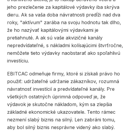
jeho prezlečenie za kapitálové výdavky iba skrýva
dieru. Ak sa vaša doba návratnosti predĺži nad dva
roky, "aktívum" zarába na svoju hodnotu tak dlho,
že ho nazývať kapitálovými výdavkami je
pretiahnuté. A ak sú vaše akvizičné kanály
nepredvídateľné, s nákladmi kolísajúcimi štvrťročne,
nemôžete tieto výdavky naobstarať ako spoľahlivú
investíciu.
EBITCAC odmeňuje firmy, ktoré si získali právo ho
použiť: udržateľné udržanie zákazníkov, rozumná
návratnosť investícií a predvídateľné kanály. Pre
všetkých ostatných úprimná odpoveď je, že
výdavok je skutočne nákladom, kým sa zlepšia
základné ekonomické ukazovatele. Tento rámec
nezmení slabý biznis na silný. Len zabráni tomu,
aby bol silný biznis nesprávne videný ako slabý.