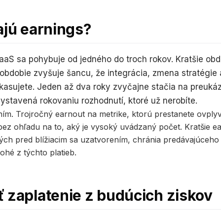
ajú earnings?
aS sa pohybuje od jedného do troch rokov. Kratšie ob
 obdobie zvyšuje šancu, že integrácia, zmena stratégie
inkasujete. Jeden až dva roky zvyčajne stačia na preuká
ystavená rokovaniu rozhodnutí, ktoré už nerobíte.
ením. Trojročný earnout na metrike, ktorú prestanete ovply
 bez ohľadu na to, aký je vysoký uvádzaný počet. Kratšie e
ch pred blížiacim sa uzatvorením, chránia predávajúceh
hé z týchto platieb.
 zaplatenie z budúcich ziskov