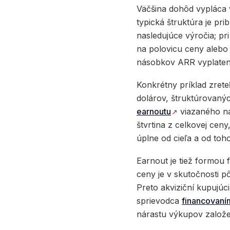
Väčšina dohôd vypláca 
typická štruktúra je pr
nasledujúce výročia; p
na polovicu ceny alebo 
násobkov ARR vyplatené
Konkrétny príklad zrete
dolárov, štruktúrovan
earnoutu
viazaného na
štvrtina z celkovej ceny
úplne od cieľa a od toh
Earnout je tiež formou 
ceny je v skutočnosti p
Preto akviziční kupujúc
sprievodca
financovaním
nárastu výkupov založe