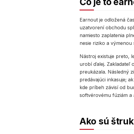
Čo je to ear
Earnout je odložená čas
uzatvorení obchodu spl
namiesto zaplatenia pln
nesie riziko a výmenou
Nástroj existuje preto,
urobí ďalej. Zakladateľ
preukázala. Následný zi
predávajúci inkasuje; a
kde príbeh závisí od bu
softvérovému fúziám a 
Ako sú štru