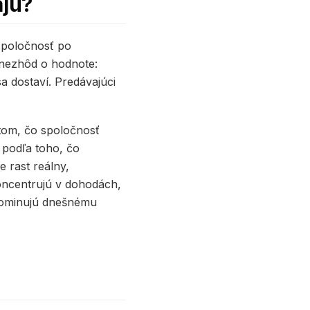
ajú?
 spoločnosť po
 nezhôd o hodnote:
sa dostaví. Predávajúci
 tom, čo spoločnosť
 podľa toho, čo
 rast reálny,
 koncentrujú v dohodách,
dominujú dnešnému