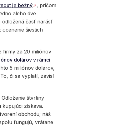
nout je bežný
, pričom
jedno alebo dve
 odložená časť narásť
 ocenenie šiestich
S firmy za 20 miliónov
iónov dolárov v rámci
to 5 miliónov dolárov,
o, či sa vyplatí, závisí
 Odloženie štvrtiny
 kupujúci získava.
atvorení obchodu; náš
spolu fungujú, vrátane