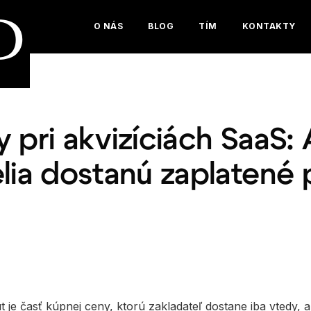
D
O NÁS
BLOG
TÍM
KONTAKTY
 pri akvizíciách SaaS:
elia dostanú zaplatené 
e
 je časť kúpnej ceny, ktorú zakladateľ dostane iba vtedy, 