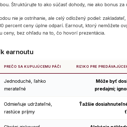
ou. Štruktúrujte to ako súčasť dohody, nie ako bonus za
dou nie je ostrihanie, ale celý odložený podiel: zakladateľ,
 30 percent ceny úplne odparí. Earnout, ktorý nemôžete ov
u ceny, bez ohľadu na to, čo hovorí prezentácia.
ík earnoutu
PREČO SA KUPUJÚCEMU PÁČI
RIZIKO PRE PREDÁVAJÚC
Jednoduché, ľahko
Môže byť dos
merateľné
predajmi; igno
Odmieňuje udržateľné,
Ťažšie dosiahnuteľné
rastúce príjmy