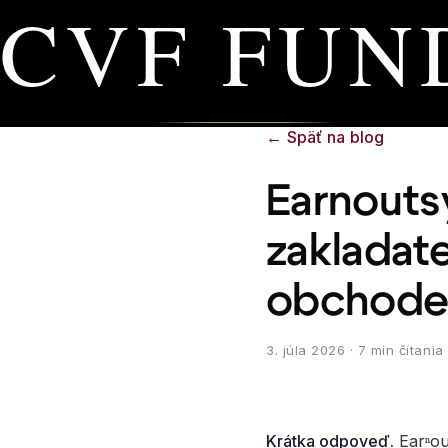
CVF FUN
←
Späť na blog
Earnoutsy
zakladat
obchod
3. júla 2026
· 7 min čítania
Krátka odpoveď.
Earⁿout