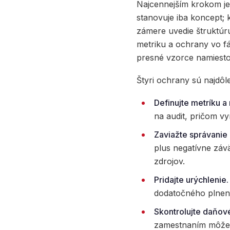
Najcennejším krokom je
stanovuje iba koncept;
zámere uvedie štruktúru
metriku a ochrany vo f
presné vzorce namiest
Štyri ochrany sú najdôlež
Definujte metríku a
na audit, pričom v
Zaviažte správanie
plus negatívne zá
zdrojov.
Pridajte urýchlenie.
dodatočného plnenia
Skontrolujte daňov
zamestnaním môže b