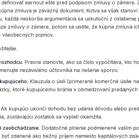
 definovať earnout ešte pred podpisom zmluvy o zámere.
 kúpna zmluva je záväzný dokument. Kotva sa však stanoví
, každá neskoršia argumentácia sa uskutoční z oslabenej p
áze zmluvy o zámere, potom sa uistite, že kúpna zmluva i
o všeobecných pojmov.
itejšie.
 rozhodcu.
Presne stanovte, ako sa číslo vypočítava, kto ho
ymenujte nezávislého účtovníka na riešenie sporov.
 kupujúceho.
Klauzula o úsilí (primerané komerčné úsilie 
väzky, ktoré kupujúcemu bránia v obmedzovaní predajných
Ak kupujúci ukončí dohodu bez udania dôvodu alebo predá
, zostávajúci zostatok sa vyplatí okamžite.
é zaobchádzanie.
Dodatočné plnenie podmienené vaším po
yť zdanené ako bežný príjem namiesto kapitálových zisk