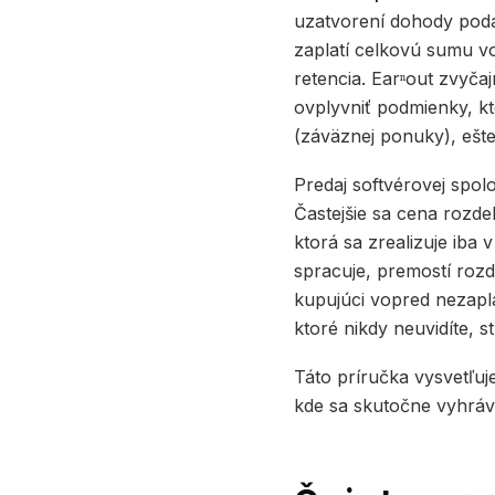
uzatvorení dohody podar
zaplatí celkovú sumu vo
retencia. Earⁿout zvyča
ovplyvniť podmienky, kto
(záväznej ponuky), ešte
Predaj softvérovej spol
Častejšie sa cena rozde
ktorá sa zrealizuje iba
spracuje, premostí rozd
kupujúci vopred nezapla
ktoré nikdy neuvidíte, s
Táto príručka vysvetľuj
kde sa skutočne vyhráv