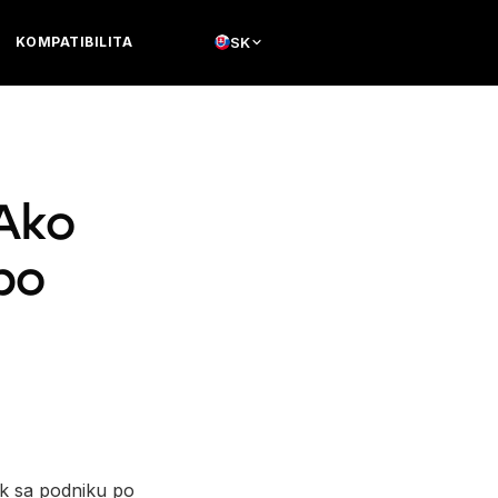
KOMPATIBILITA
SK
 Ako
po
ak sa podniku po