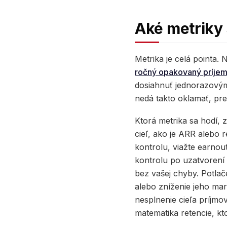
Aké metriky 
Metrika je celá pointa.
ročný opakovaný príje
dosiahnuť jednorazovými 
nedá takto oklamať, pre
Ktorá metrika sa hodí, 
cieľ, ako je ARR alebo r
kontrolu, viažte earnou
kontrolu po uzatvorení 
bez vašej chyby. Potlač
alebo zníženie jeho ma
nesplnenie cieľa príjmo
matematika retencie, kt