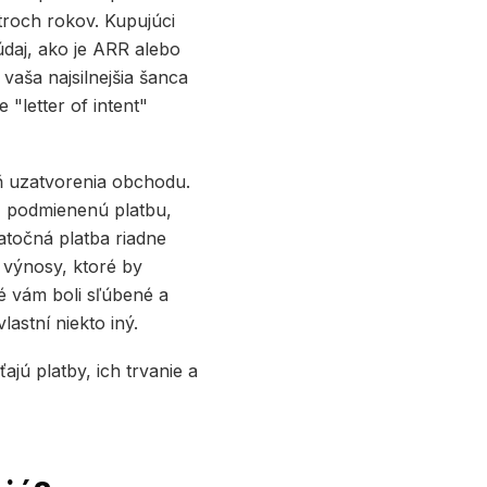
troch rokov. Kupujúci
údaj, ako je ARR alebo
vaša najsilnejšia šanca
 "letter of intent"
eň uzatvorenia obchodu.
), podmienenú platbu,
atočná platba riadne
 výnosy, ktoré by
ré vám boli sľúbené a
lastní niekto iný.
jú platby, ich trvanie a