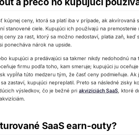
nout a prečo ho kupujúci použív
ť kúpnej ceny, ktorá sa platí iba v prípade, ak akvírovaná
ní stanovené ciele. Kupujúci ich používajú na premostenie
ej ceny za rast, ktorý sa možno nedostaví, platia zaň, keď 
 si ponecháva nárok na upside.
 lebo kupujúci a predávajúci sa takmer nikdy nedohodnú na
 oceňuje firmu podľa toho, kam smeruje; kupujúci ju oceňuje
sk vypĺňa túto medzeru tým, že časť ceny podmieňuje. Ak je
k sa zastaví, kupujúci nepreplatil. Preto sa následné zisky
dúcich výsledkov, čo je bežné pri
akvizíciách SaaS
, ktoré 
akvizíciám.
kturované SaaS earn-outy?