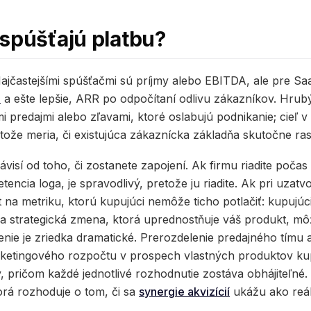
spúšťajú platbu?
 Najčastejšími spúšťačmi sú príjmy alebo EBITDA, ale pre S
m
a ešte lepšie, ARR po odpočítaní odlivu zákazníkov. Hrubý
predajmi alebo zľavami, ktoré oslabujú podnikanie; cieľ v č
tože meria, či existujúca zákaznícka základňa skutočne rast
závisí od toho, či zostanete zapojení. Ak firmu riadite poč
etencia loga, je spravodlivý, pretože ju riadite. Ak pri uzat
t na metriku, ktorú kupujúci nemôže ticho potlačiť: kupujú
a strategická zmena, ktorá uprednostňuje váš produkt, môže
enie je zriedka dramatické. Prerozdelenie predajného tím
rketingového rozpočtu v prospech vlastných produktov ku
v, pričom každé jednotlivé rozhodnutie zostáva obhájiteľné.
orá rozhoduje o tom, či sa
synergie akvizícií
ukážu ako reál