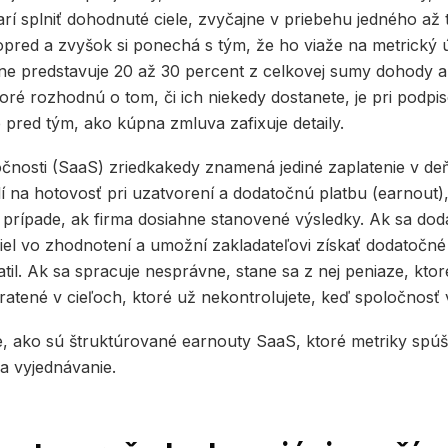
í splniť dohodnuté ciele, zvyčajne v priebehu jedného až 
pred a zvyšok si ponechá s tým, že ho viaže na metrický 
jne predstavuje 20 až 30 percent z celkovej sumy dohody a 
ré rozhodnú o tom, či ich niekedy dostanete, je pri podpise
 pred tým, ako kúpna zmluva zafixuje detaily.
očnosti (SaaS) zriedkakedy znamená jediné zaplatenie v d
lí na hotovosť pri uzatvorení a dodatočnú platbu (earnout
 v prípade, ak firma dosiahne stanovené výsledky. Ak sa dod
iel vo zhodnotení a umožní zakladateľovi získať dodatočné
til. Ak sa spracuje nesprávne, stane sa z nej peniaze, kto
tratené v cieľoch, ktoré už nekontrolujete, keď spoločnosť v
e, ako sú štruktúrované earnouty SaaS, ktoré metriky spúšťa
a vyjednávanie.