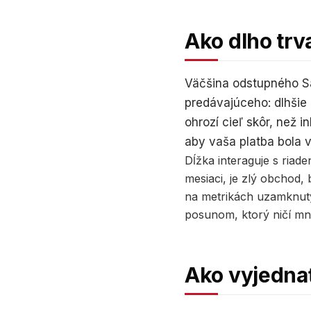
Ako dlho trv
Väčšina odstupného Sa
predávajúceho: dlhšie
ohrozí cieľ skôr, než 
aby vaša platba bola v
Dĺžka interaguje s riad
mesiaci, je zlý obchod,
na metrikách uzamknutý
posunom, ktorý ničí mno
Ako vyjednať