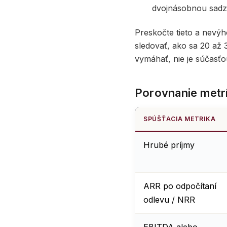
dvojnásobnou sadzb
Preskočte tieto a nevýho
sledovať, ako sa 20 až
vymáhať, nie je súčasťo
Porovnanie metr
SPÚŠŤACIA METRIKA
Hrubé príjmy
ARR po odpočítaní
odlevu / NRR