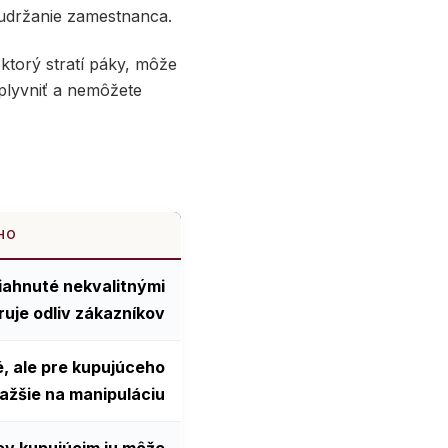
 udržanie zamestnanca.
 ktorý stratí páky, môže
plyvniť a nemôžete
EHO
iahnuté nekvalitnými
ruje odliv zákazníkov
, ale pre kupujúceho
ťažšie na manipuláciu