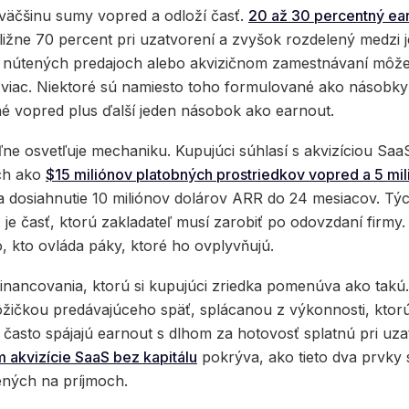
väčšinu sumy vopred a odloží časť.
20 až 30 percentný ear
ibližne 70 percent pri uzatvorení a zvyšok rozdelený medzi 
ri nútených predajoch alebo akvizičnom zamestnávaní môže
viac. Niektoré sú namiesto toho formulované ako násobky:
 vopred plus ďalší jeden násobok ako earnout.
ľne osvetľuje mechaniku. Kupujúci súhlasí s akvizíciou Saa
ých ako
$15 miliónov platobných prostriedkov vopred a 5 mil
 dosiahnutie 10 miliónov dolárov ARR do 24 mesiacov. Tých
, je časť, ktorú zakladateľ musí zarobiť po odovzdaní firmy. T
o, kto ovláda páky, ktoré ho ovplyvňujú.
financovania, ktorú si kupujúci zriedka pomenúva ako takú.
ôžičkou predávajúceho späť, splácanou z výkonnosti, ktorú
i často spájajú earnout s dlhom za hotovosť splatnú pri uz
 akvizície SaaS bez kapitálu
pokrýva, ako tieto dva prvky 
ných na príjmoch.