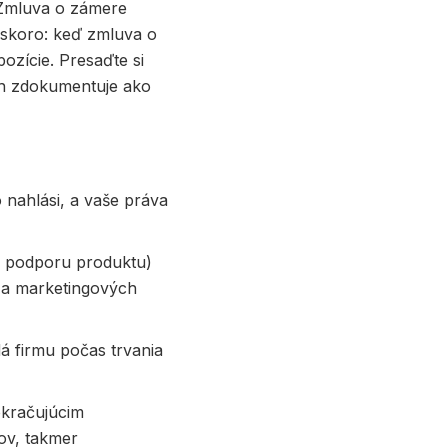
 Zmluva o zámere
 skoro: keď zmluva o
ozície. Presaďte si
ch zdokumentuje ako
 nahlási, a vaše práva
na podporu produktu)
 a marketingových
 firmu počas trvania
kračujúcim
ov, takmer