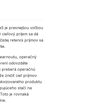
aaS je presnejšou voľbou
 cieľový príjem sa dá
istej retencii príjmov sa
ie.
as earnoutu, operačný
vorení odovzdáte
ci preberá operačnú
 zničiť cieľ príjmov
u akvizovaného produktu
pujúceho stačí na
 Toto je rovnaká
ne.