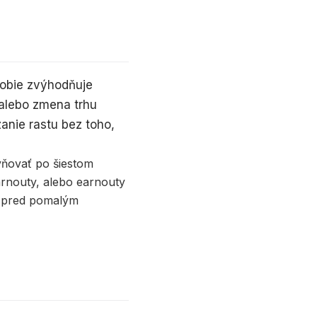
dobie zvýhodňuje
 alebo zmena trhu
zanie rastu bez toho,
vňovať po šiestom
arnouty, alebo earnouty
o pred pomalým