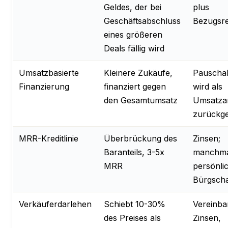
Geldes, der bei
plus
Geschäftsabschluss
Bezugsr
eines größeren
Deals fällig wird
Umsatzbasierte
Kleinere Zukäufe,
Pauschal
Finanzierung
finanziert gegen
wird als
den Gesamtumsatz
Umsatzan
zurückge
MRR-Kreditlinie
Überbrückung des
Zinsen;
Baranteils, 3-5x
manchma
MRR
persönli
Bürgscha
Verkäuferdarlehen
Schiebt 10-30%
Vereinba
des Preises als
Zinsen,