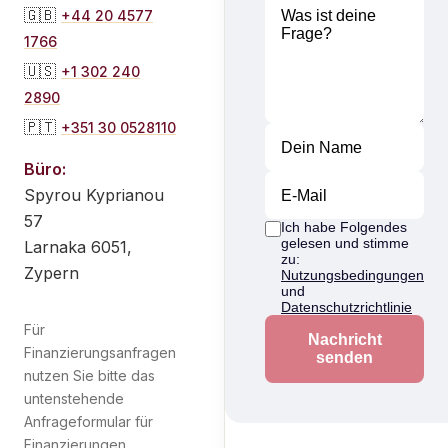
🇬🇧
+44 20 4577
1766
🇺🇸
+1 302 240
2890
🇵🇹
+351 30 0528110
Büro:
Spyrou Kyprianou
57
Ich habe Folgendes
gelesen und stimme
Larnaka 6051,
zu:
Zypern
Nutzungsbedingungen
und
Datenschutzrichtlinie
Für
Nachricht
Finanzierungsanfragen
senden
nutzen Sie bitte das
untenstehende
Anfrageformular für
Finanzierungen.