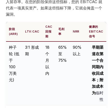
入留存率。在您的阶段保持这些指标，您的 EBITCAC 就
代表一项真实资产。如果这些指标下降，它就会掩盖一个
漏洞。
CAC
健康的
阶段
毛利
LTV:CAC
回报
NRR
EBITCAC
(ARR)
率
期
信号
种子
3:1 形成
18
65%
90%
早期渠
轮 (低
期
个
至
以上
道在第
于
月
75%
一个合
100
以
同期内
万美
内
收回成
元)
本；附
加成本
为
临时
性