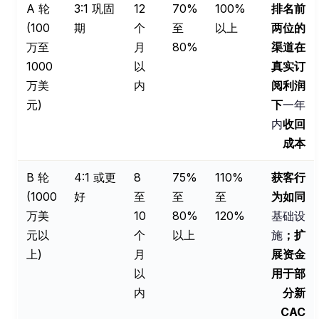
A 轮
3:1 巩固
12
70%
100%
排名前
(100
期
个
至
以上
两位的
万至
月
80%
渠道在
1000
以
真实订
万美
内
阅利润
元)
下
一年
内
收回
成本
B 轮
4:1 或更
8
75%
110%
获客行
(1000
好
至
至
至
为如同
万美
10
80%
120%
基础设
元以
个
以上
施
；扩
上)
月
展资金
以
用于部
内
分新
CAC