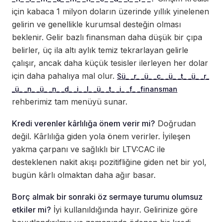
için kabaca 1 milyon doların üzerinde yıllık yinelenen
gelirin ve genellikle kurumsal desteğin olması
beklenir. Gelir bazlı finansman daha düşük bir çıpa
belirler, üç ila altı aylık temiz tekrarlayan gelirle
çalışır, ancak daha küçük tesisler ilerleyen her dolar
için daha pahalıya mal olur.
Sü_ _r_ _ü_ _c_ _ü_ _t_ _ü_ _r_
_ü_ _n_ _ü_ _n_ _d_ _i_ _l_ _ü_ _t_ _i_ _f_ _finansman
rehberimiz tam menüyü sunar.
Kredi verenler kârlılığa önem verir mi?
Doğrudan
değil. Kârlılığa giden yola önem verirler. İyileşen
yakma çarpanı ve sağlıklı bir LTV:CAC ile
desteklenen nakit akışı pozitifliğine giden net bir yol,
bugün kârlı olmaktan daha ağır basar.
Borç almak bir sonraki öz sermaye turumu olumsuz
etkiler mi?
İyi kullanıldığında hayır. Gelirinize göre