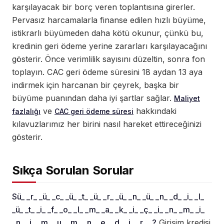
karşılayacak bir borç veren toplantısına girerler.
Pervasız harcamalarla finanse edilen hızlı büyüme,
istikrarlı büyümeden daha kötü okunur, çünkü bu,
kredinin geri ödeme yerine zararları karşılayacağını
gösterir. Önce verimlilik sayısını düzeltin, sonra fon
toplayın. CAC geri ödeme süresini 18 aydan 13 aya
indirmek için harcanan bir çeyrek, başka bir
büyüme puanından daha iyi şartlar sağlar.
Maliyet
ve
hakkındaki
fazlalığı
CAC geri ödeme süresi
kılavuzlarımız her birini nasıl hareket ettireceğinizi
gösterir.
Sıkça Sorulan Sorular
Sü_ _r_ _ü_ _c_ _ü_ _t_ _ü_ _r_ _ü_ _n_ _ü_ _n_ _d_ _i_ _l_
_ü_ _t_ _i_ _f_ _o_ _l_ _m_ _a_ _k_ _i_ _ç_ _i_ _n_ _m_ _i_
_n_ _i_ _m_ _u_ _m_ _n_ _e_ _d_ _i_ _r_ _?
Girişim kredisi