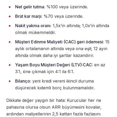
Net gelir tutma:
%100 veya üzerinde.
Brüt kar marjı:
%70 veya üzerinde.
Nakit yakma oranı:
1,5x'in altında; 1,0x'in altında
olmak mükemmeldir.
Müşteri Edinme Maliyeti (CAC) geri ödemesi:
15
aylık ortalamanın altında veya ona eşit; 12 ayın
altında olmak daha iyi şartlar kazandırır.
Yaşam Boyu Müşteri Değeri (LTV):CAC:
en az
3:1, öne çıkmak için 4:1 ila 6:1.
Bilanço:
yeni kredi vereni ikincil duruma
düşürecek kıdemli borç bulunmamalıdır.
Dikkate değer yaygın bir hata: Kurucular her ne
pahasına olursa olsun ARR büyümesini kovalar,
ardından maliyetlerinin 2,5 kattan fazla fazlasını