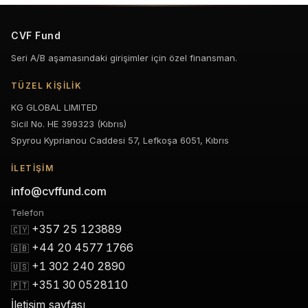
CVF Fund
Seri A/B aşamasındaki girişimler için özel finansman.
TÜZEL KIŞILIK
KG GLOBAL LIMITED
Sicil No. HE 399323 (Kıbrıs)
Spyrou Kyprianou Caddesi 57, Lefkoşa 6051, Kıbrıs
İLETIŞIM
info@cvffund.com
Telefon
+357 25 123889
🇨🇾
+44 20 4577 1766
🇬🇧
+1 302 240 2890
🇺🇸
+351 30 0528110
🇵🇹
İletişim sayfası