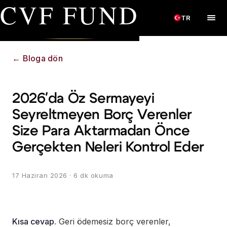
CVF FUND
TR
←
Bloga dön
2026'da Öz Sermayeyi
Seyreltmeyen Borç Verenler
Size Para Aktarmadan Önce
Gerçekten Neleri Kontrol Eder
17 Haziran 2026
· 6 dk okuma
Kısa cevap.
Geri ödemesiz borç verenler,