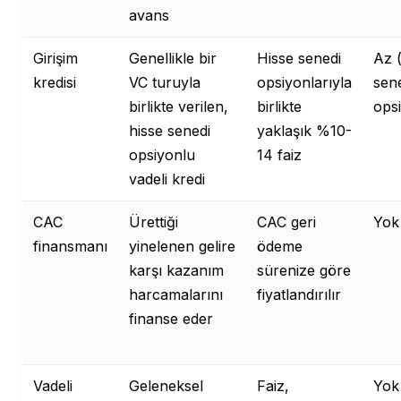
avans
Girişim
Genellikle bir
Hisse senedi
Az 
kredisi
VC turuyla
opsiyonlarıyla
sen
birlikte verilen,
birlikte
opsi
hisse senedi
yaklaşık %10-
opsiyonlu
14 faiz
vadeli kredi
CAC
Ürettiği
CAC geri
Yok
finansmanı
yinelenen gelire
ödeme
karşı kazanım
sürenize göre
harcamalarını
fiyatlandırılır
finanse eder
Vadeli
Geleneksel
Faiz,
Yok