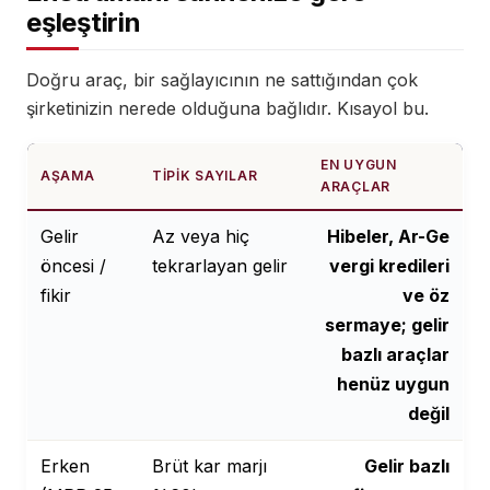
eşleştirin
Doğru araç, bir sağlayıcının ne sattığından çok
şirketinizin nerede olduğuna bağlıdır. Kısayol bu.
EN UYGUN
AŞAMA
TIPIK SAYILAR
ARAÇLAR
Gelir
Az veya hiç
Hibeler, Ar-Ge
öncesi /
tekrarlayan gelir
vergi kredileri
fikir
ve öz
sermaye; gelir
bazlı araçlar
henüz uygun
değil
Erken
Brüt kar marjı
Gelir bazlı