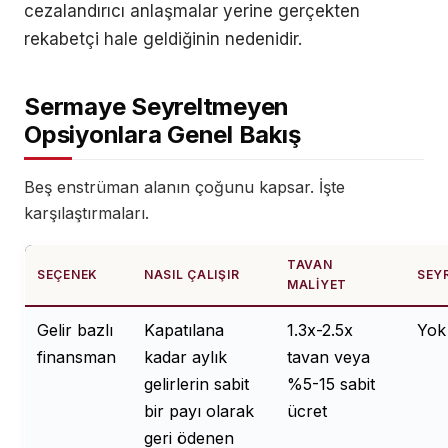
cezalandırıcı anlaşmalar yerine gerçekten
rekabetçi hale geldiğinin nedenidir.
Sermaye Seyreltmeyen
Opsiyonlara Genel Bakış
Beş enstrüman alanın çoğunu kapsar. İşte
karşılaştırmaları.
TAVAN
SEÇENEK
NASIL ÇALIŞIR
SEY
MALIYET
Gelir bazlı
Kapatılana
1.3x-2.5x
Yok
finansman
kadar aylık
tavan veya
gelirlerin sabit
%5-15 sabit
bir payı olarak
ücret
geri ödenen