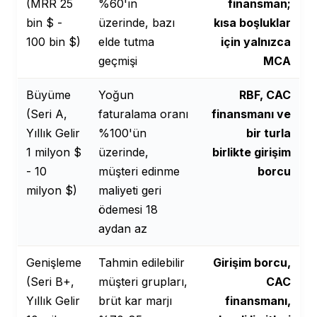
(MRR 25
%60'ın
finansman;
bin $ -
üzerinde, bazı
kısa boşluklar
100 bin $)
elde tutma
için yalnızca
geçmişi
MCA
Büyüme
Yoğun
RBF, CAC
(Seri A,
faturalama oranı
finansmanı ve
Yıllık Gelir
%100'ün
bir turla
1 milyon $
üzerinde,
birlikte girişim
- 10
müşteri edinme
borcu
milyon $)
maliyeti geri
ödemesi 18
aydan az
Genişleme
Tahmin edilebilir
Girişim borcu,
(Seri B+,
müşteri grupları,
CAC
Yıllık Gelir
brüt kar marjı
finansmanı,