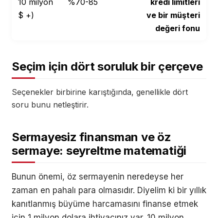
10 milyon
%70-85
kredi limitleri
$ +)
ve bir müşteri
değeri fonu
Seçim için dört soruluk bir çerçeve
Seçenekler birbirine karıştığında, genellikle dört
soru bunu netleştirir.
Sermayesiz finansman ve öz
sermaye: seyreltme matematiği
Bunun önemi, öz sermayenin neredeyse her
zaman en pahalı para olmasıdır. Diyelim ki bir yıllık
kanıtlanmış büyüme harcamasını finanse etmek
için 1 milyon dolara ihtiyacınız var. 10 milyon