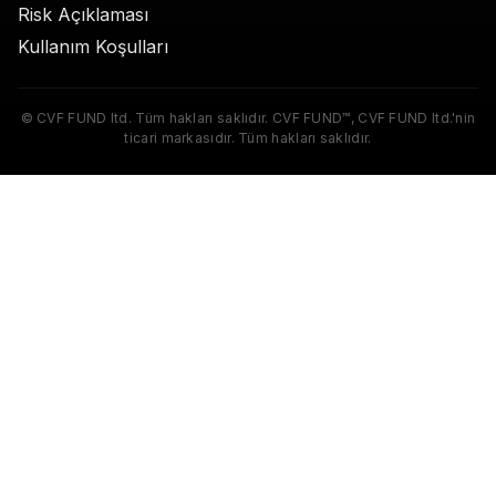
Risk Açıklaması
Kullanım Koşulları
© CVF FUND ltd. Tüm hakları saklıdır. CVF FUND™, CVF FUND ltd.'nin
ticari markasıdır. Tüm hakları saklıdır.