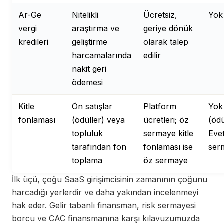
Ar-Ge
Nitelikli
Ücretsiz,
Yok
vergi
araştırma ve
geriye dönük
kredileri
geliştirme
olarak talep
harcamalarında
edilir
nakit geri
ödemesi
Kitle
Ön satışlar
Platform
Yok
fonlaması
(ödüller) veya
ücretleri; öz
(ödü
topluluk
sermaye kitle
Eve
tarafından fon
fonlaması ise
ser
toplama
öz sermaye
İlk üçü, çoğu SaaS girişimcisinin zamanının çoğunu
harcadığı yerlerdir ve daha yakından incelenmeyi
hak eder. Gelir tabanlı finansman, risk sermayesi
borcu ve CAC finansmanına karşı kılavuzumuzda