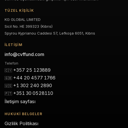
TÜZEL KIŞILIK
KG GLOBAL LIMITED
Sicil No. HE 399323 (Kıbrıs)
Spyrou Kyprianou Caddesi 57, Lefkoşa 6051, Kıbrıs
İLETIŞIM
info@cvffund.com
Telefon
+357 25 123889
🇨🇾
+44 20 4577 1766
🇬🇧
+1 302 240 2890
🇺🇸
+351 30 0528110
🇵🇹
İletişim sayfası
HUKUKI BELGELER
Gizlilik Politikası