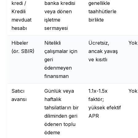
kredi /
banka kredisi
genellikle
Kredili
veya dönen
taahhütlerle
mevduat
işletme
birlikte
hesabı
sermayesi
Hibeler
Nitelikli
Ücretsiz,
Yok
(ör. SBIR)
çalışmalar için
ancak yavaş
geri
ve kısıtlı
ödenmeyen
finansman
Satıcı
Günlük veya
1.1x-1.5x
Yok
avansı
haftalık
faktör;
tahsilatların bir
yüksek efektif
diliminden geri
APR
ödenen toplu
ödeme