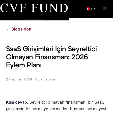
CVF FUND
TR
←
Bloga dön
SaaS Girişimleri İçin Seyreltici
Olmayan Finansman: 2026
Eylem Planı
2 Haziran 2026
· 8 dk okuma
Kısa cevap.
Seyreltici olmayan finansman, bir SaaS
girişiminin öz sermaye vermeden büyüme sermayesi