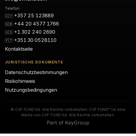
Telefon
+357 25 123889
🇨🇾
+44 20 4577 1766
🇬🇧
+1 302 240 2890
🇺🇸
+351 30 0528110
🇵🇹
Kontaktseite
JURISTISCHE DOKUMENTE
Datenschutzbestimmungen
Risikohinweis
Nutzungsbedingungen
© CVF FUND ltd. Alle Rechte vorbehalten. CVF FUND™ ist eine
Marke von CVF FUND ltd. Alle Rechte vorbehalten.
Part of KeyGroup