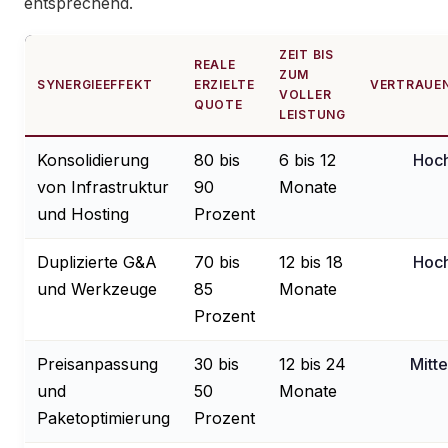
entsprechend.
ZEIT BIS
REALE
ZUM
SYNERGIEEFFEKT
ERZIELTE
VERTRAUE
VOLLER
QUOTE
LEISTUNG
Konsolidierung
80 bis
6 bis 12
Hoc
von Infrastruktur
90
Monate
und Hosting
Prozent
Duplizierte G&A
70 bis
12 bis 18
Hoc
und Werkzeuge
85
Monate
Prozent
Preisanpassung
30 bis
12 bis 24
Mitte
und
50
Monate
Paketoptimierung
Prozent