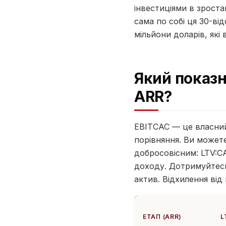
інвестиціями в зроста
сама по собі ця 30-ві
мільйони доларів, які 
Який показн
ARR?
EBITCAC — це власний
порівняння. Ви можете
добросовісним: LTV:CA
доходу. Дотримуйтесь
актив. Відхилення від
ЕТАП (ARR)
L