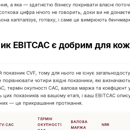
ння, а яка — здатністю бізнесу покривати власні поточ
дсоткова цифра нічого не говорить, доки ви не дізнаєт
вона капіталізує, готівку, і саме це вимірюють бенчмар
ик EBITCAC є добрим для кож
 показник CVF, тому для нього не існує загальнодосту
 порівнювати чотири вхідні показники, які визначають
C, термін окупності CAC, валова маржа та коефіцієнт
 цих показників на вашому етапі, і ваш EBITCAC опи
 них — це прикрашання протікання.
ТЕРМІН
ВАЛОВА
TV:CAC
ОКУПНОСТІ
NRR
МАРЖА