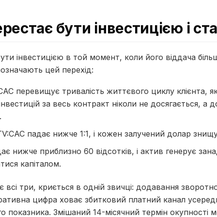
рестає бути інвестицією і ст
ути інвестицією в той момент, коли його віддача біль
позначають цей перехід:
CAC перевищує тривалість життєвого циклу клієнта, я
нвестицій за весь контракт ніколи не досягається, а д
.
V:CAC падає нижче 1:1, і кожен залучений долар знищу
є нижче приблизно 60 відсотків, і актив генерує зан
тися капіталом.
 всі три, криється в одній звичці: додавання зворотн
ативна цифра ховає збитковий платний канал усеред
го показника. Змішаний 14-місячний термін окупності 