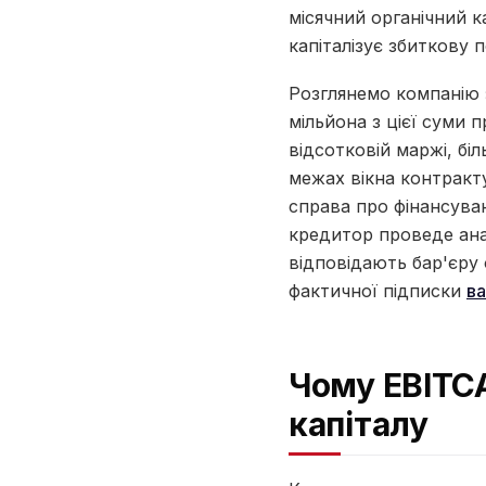
місячний органічний к
капіталізує збиткову 
Розглянемо компанію 
мільйона з цієї суми 
відсотковій маржі, бі
межах вікна контракту
справа про фінансуван
кредитор проведе анал
відповідають бар'єру
фактичної підписки
ва
Чому EBITC
капіталу