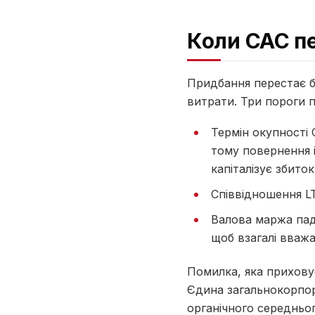
Коли CAC пе
Придбання перестає б
витрати. Три пороги 
Термін окупності 
тому повернення і
капіталізує збиток
Співвідношення LT
Валова маржа пада
щоб взагалі вважа
Помилка, яка приховує
Єдина загальнокорпор
органічного середньо