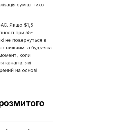
лізація суміші тихо
CAC. Якщо $1,5
пності при 55-
які не повернуться в
но нижчим, а будь-яка
 момент, коли
 каналів, які
орений на основі
ерозмитого