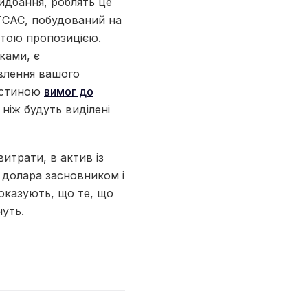
идбання, роблять це
ITCAC, побудований на
нутою пропозицією.
ками, є
влення вашого
частиною
вимог до
ніж будуть виділені
итрати, в актив із
 долара засновником і
оказують, що те, що
нуть.