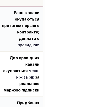
Ранні канали
окупаються
протягом першого
контракту;
доплата є
провидною
Два провідних
канали
окупаються
менш
ніж за рік
за
реальною
маржею підписки
Придбання