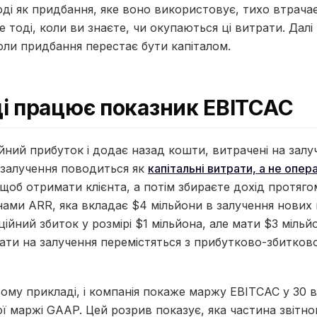
ді як придбання, яке воно використовує, тихо втрача
 тоді, коли ви знаєте, чи окупаються ці витрати. Дал
оли придбання перестає бути капіталом.
ді працює показник EBITCAC
ний прибуток і додає назад кошти, витрачені на залуч
о залучення поводиться як
капітальні витрати, а не опер
щоб отримати клієнта, а потім збираєте дохід протяго
нами ARR, яка вкладає $4 мільйони в залучення нових 
йний збиток у розмірі $1 мільйона, але мати $3 мільй
ати на залучення перемістяться з прибутково-збитково
ому прикладі, і компанія покаже маржу EBITCAC у 30 в
ї маржі GAAP. Цей розрив показує, яка частина звітно