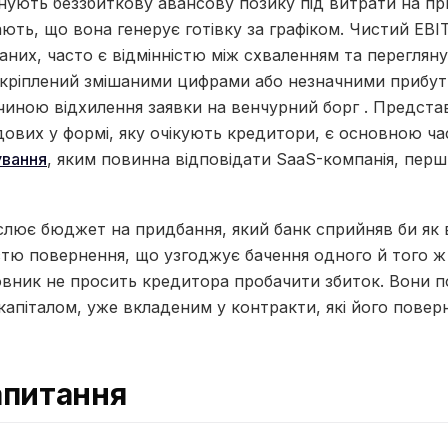
ують беззбиткову авансову позику під витрати на пр
ають, що вона генерує готівку за графіком. Чистий EB
аних, часто є відмінністю між схваленням та перегля
дкріплений змішаними цифрами або незначними прибут
ною відхилення заявки на венчурний борг . Предста
дових у формі, яку очікують кредитори, є основною 
ування
, яким повинна відповідати SaaS-компанія, перш 
ює бюджет на придбання, який банк сприйняв би як в
ю повернення, що узгоджує бачення одного й того ж
вник не просить кредитора пробачити збиток. Вони п
 капіталом, уже вкладеним у контракти, які його повер
апитання