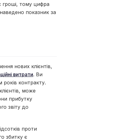
є гроші, тому цифра
і наведено показник за
ення нових клієнтів,
аційні витрати
. Ви
м років контракту.
клієнтів, може
они прибутку
го звіту до
ідсотків проти
го збитку є