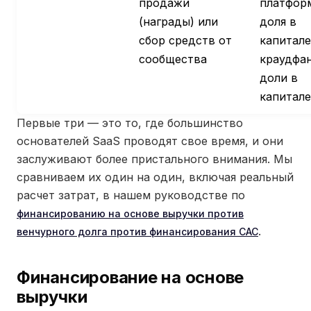
продажи
платфор
(награды) или
доля в
сбор средств от
капитале
сообщества
краудфа
доли в
капитале
Первые три — это то, где большинство
основателей SaaS проводят свое время, и они
заслуживают более пристального внимания. Мы
сравниваем их один на один, включая реальный
расчет затрат, в нашем руководстве по
финансированию на основе выручки против
.
венчурного долга против финансирования CAC
Финансирование на основе
выручки