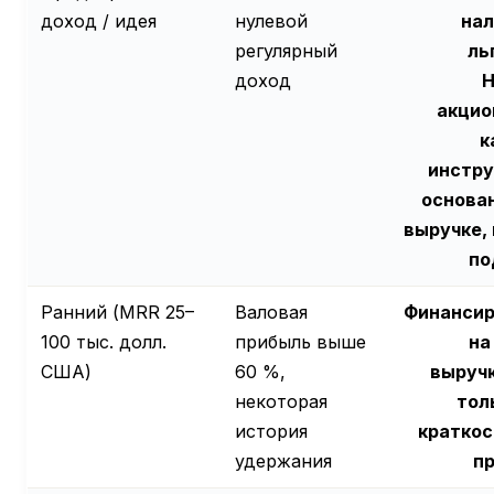
доход / идея
нулевой
на
регулярный
ль
доход
Н
акцио
к
инстр
основа
выручке, 
по
Ранний (MRR 25–
Валовая
Финансир
100 тыс. долл.
прибыль выше
на
США)
60 %,
выруч
некоторая
тол
история
кратко
удержания
п