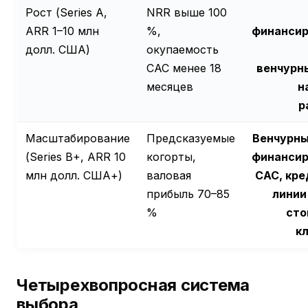
Рост (Series A,
NRR выше 100
ARR 1–10 млн
%,
финансир
долл. США)
окупаемость
CAC менее 18
венчурн
месяцев
н
р
Масштабирование
Предсказуемые
Венчурны
(Series B+, ARR 10
когорты,
финансир
млн долл. США+)
валовая
CAC, кр
прибыль 70–85
линии
%
сто
к
Четырехвопросная система
выбора