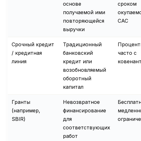
основе
сроком
получаемой ими
окупаем
повторяющейся
CAC
выручки
Срочный кредит
Традиционный
Процент
/ кредитная
банковский
часто с
линия
кредит или
ковенан
возобновляемый
оборотный
капитал
Гранты
Невозвратное
Бесплатн
(например,
финансирование
медленно
SBIR)
для
огранич
соответствующих
работ