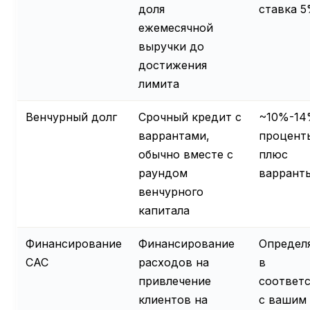
доля
ставка 
ежемесячной
выручки до
достижения
лимита
Венчурный долг
Срочный кредит с
~10%-1
варрантами,
процент
обычно вместе с
плюс
раундом
варрант
венчурного
капитала
Финансирование
Финансирование
Определ
CAC
расходов на
в
привлечение
соответ
клиентов на
с вашим