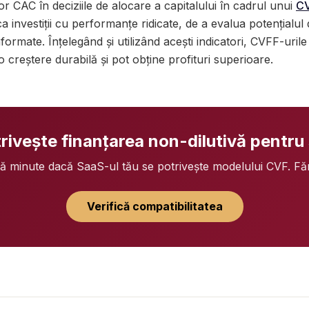
or CAC în deciziile de alocare a capitalului în cadrul unui
C
ca investiții cu performanțe ridicate, de a evalua potențialul
nformate. Înțelegând și utilizând acești indicatori, CVFF-urile
 o creștere durabilă și pot obține profituri superioare.
trivește finanțarea non-dilutivă pentru
uă minute dacă SaaS-ul tău se potrivește modelului CVF. F
Verifică compatibilitatea