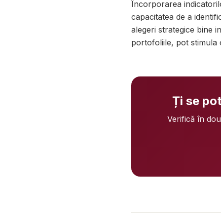
Încorporarea indicatoril
capacitatea de a identifi
alegeri strategice bine i
portofoliile, pot stimula
Ți se po
Verifică în do