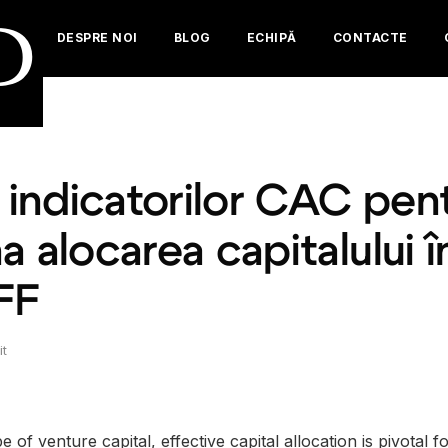
D
DESPRE NOI
BLOG
ECHIPĂ
CONTACTE
a indicatorilor CAC pen
a alocarea capitalului î
FF
it
 of venture capital, effective capital allocation is pivotal 