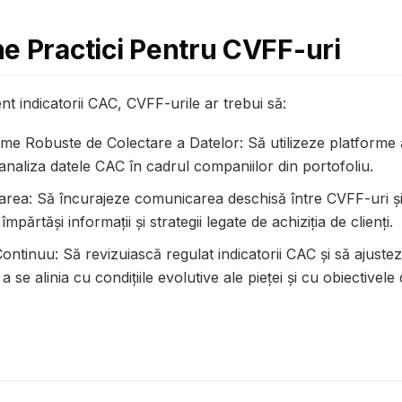
e Practici Pentru CVFF-uri
ent indicatorii CAC, CVFF-urile ar trebui să:
e Robuste de Colectare a Datelor: Să utilizeze platforme 
 analiza datele CAC în cadrul companiilor din portofoliu.
area: Să încurajeze comunicarea deschisă între CVFF-uri și
mpărtăși informații și strategii legate de achiziția de clienți.
 Continuu: Să revizuiască regulat indicatorii CAC și să ajustez
a se alinia cu condițiile evolutive ale pieței și cu obiectivele 