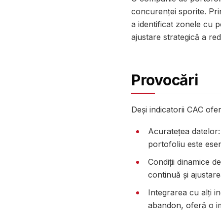
concurenței sporite. Pri
a identificat zonele cu 
ajustare strategică a re
Provocări
Deși indicatorii CAC ofe
Acuratețea datelor:
portofoliu este esen
Condiții dinamice de
continuă și ajustarea
Integrarea cu alți i
abandon, oferă o im