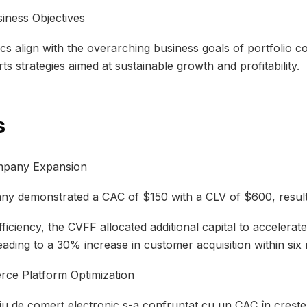
siness Objectives
cs align with the overarching business goals of portfolio 
rts strategies aimed at sustainable growth and profitability.
s
mpany Expansion
ny demonstrated a CAC of $150 with a CLV of $600, result
efficiency, the CVFF allocated additional capital to acceler
eading to a 30% increase in customer acquisition within six
ce Platform Optimization
u de comerț electronic s-a confruntat cu un CAC în crește