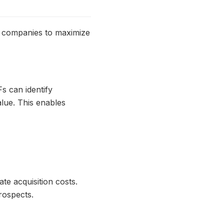
io companies to maximize
s can identify
alue. This enables
te acquisition costs.
rospects.