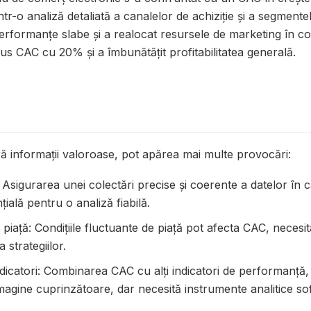
ntr-o analiză detaliată a canalelor de achiziție și a segmente
performanțe slabe și a realocat resursele de marketing în c
dus CAC cu 20% și a îmbunătățit profitabilitatea generală.
ră informații valoroase, pot apărea mai multe provocări:
 Asigurarea unei colectări precise și coerente a datelor în 
țială pentru o analiză fiabilă.
 piață: Condițiile fluctuante de piață pot afecta CAC, neces
 strategiilor.
ndicatori: Combinarea CAC cu alți indicatori de performanță,
agine cuprinzătoare, dar necesită instrumente analitice sofi