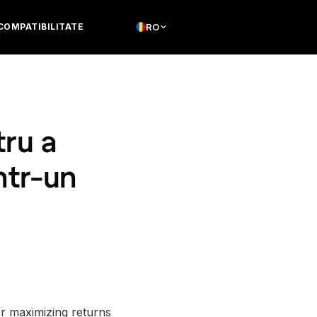
COMPATIBILITATE
RO
tru a
ntr-un
for maximizing returns