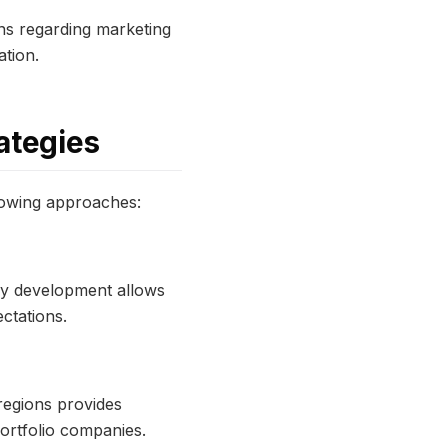
ons regarding marketing
ation.
ategies
llowing approaches:
ny development allows
ectations.
regions provides
portfolio companies.