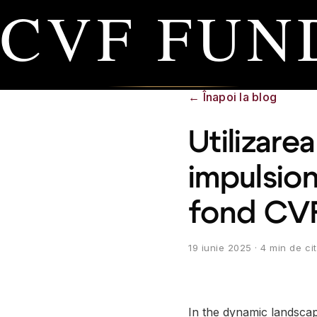
CVF FUN
←
Înapoi la blog
Utilizare
impulsion
fond CV
19 iunie 2025
· 4 min de cit
In the dynamic landscape