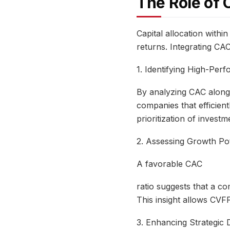
The Role of 
Capital allocation withi
returns. Integrating CAC
1. Identifying High-Per
By analyzing CAC alongs
companies that efficien
prioritization of investm
2. Assessing Growth Pot
A favorable CAC
ratio suggests that a co
This insight allows CVF
3. Enhancing Strategic