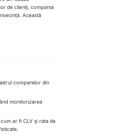
lor de clienți, compania
onsecință. Această
cadrul companiilor din
itând monitorizarea
 cum ar fi CLV și rata de
sticate.