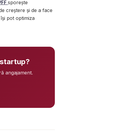
VFF
sporește
 de creștere și de a face
 își pot optimiza
 startup?
ără angajament.