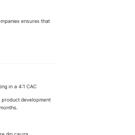
companies ensures that
ing in a 4:1 CAC
ate product development
 months.
re din cauza