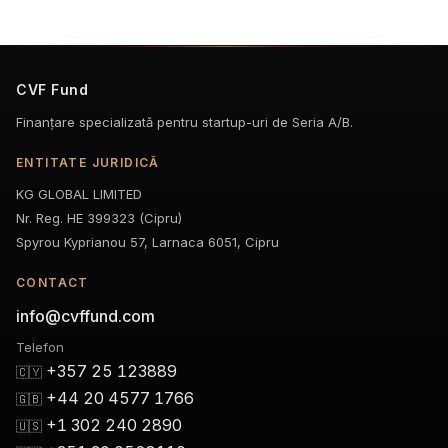
CVF Fund
Finanțare specializată pentru startup-uri de Seria A/B.
ENTITATE JURIDICĂ
KG GLOBAL LIMITED
Nr. Reg. HE 399323 (Cipru)
Spyrou Kyprianou 57, Larnaca 6051, Cipru
CONTACT
info@cvffund.com
Telefon
+357 25 123889
🇨🇾
+44 20 4577 1766
🇬🇧
+1 302 240 2890
🇺🇸