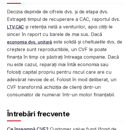
Decizia depinde de cifrele dvs. și de etapa dvs.
Extrageți timpul de recuperare a CAC, raportul dvs.
și retenția netă a veniturilor, apoi citiți-le
LTV:CAC
sincer în raport cu barele de mai sus. Dacă
este solidă și cheltuielile dvs. de
economia dvs. unitară
creștere sunt reproductibile, un CVF le poate
finanța în timp ce păstrați întreaga companie. Dacă
nu este cazul, reparați mai întâi economia sau
folosiți capital propriu pentru riscul care are cu
adevărat nevoie de el. Folosit în mod deliberat, un
CVF transformă achiziția de clienți dintr-un
consumator de numerar într-un motor finanțabil.
Întrebări frecvente
Ce înseamnă CVF?
Customer value fund (fond de