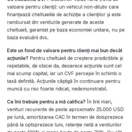
valoare pentru clienți): un vehicul non-dilutiv care
finanțează cheltuielile de achiziție a clienților și este
rambursat din veniturile generate de aceste
cheltuieli, garantat pe baza economiei unitare, nu pe
baza evaluării dvs.
Este un fond de valoare pentru clienți mai bun decât
acțiunile?
Pentru cheltuieli de creștere predictibile și
repetabile, de obicei da, deoarece acțiunile sunt cel
mai scump capital, iar un CVF percepe în schimb o
taxă definită. Acțiunile câștigă în continuare pentru
muncă cu risc foarte ridicat, nedemonstrabil.
Ce îmi trebuie pentru a mă califica?
În linii mari,
venituri recurente de peste aproximativ 25.000 USD
pe lună, amortizarea CAC în termen de doisprezece
până la optsprezece luni, retenție netă a veniturilor