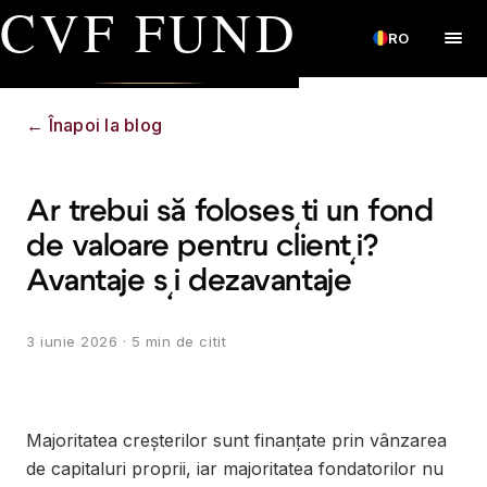
CVF FUND
RO
←
Înapoi la blog
Ar trebui să folosești un fond
de valoare pentru clienți?
Avantaje și dezavantaje
3 iunie 2026
· 5 min de citit
Majoritatea creșterilor sunt finanțate prin vânzarea
de capitaluri proprii, iar majoritatea fondatorilor nu