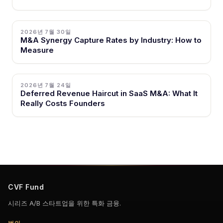
2026년 7월 30일
M&A Synergy Capture Rates by Industry: How to
Measure
2026년 7월 24일
Deferred Revenue Haircut in SaaS M&A: What It
Really Costs Founders
CVF Fund
시리즈 A/B 스타트업을 위한 특화 금융.