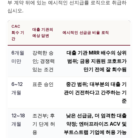
부 계약 뒤에 있는 예시적인 선지급률 로직으로 취급하
십시오.
CAC
대출 기관의
회수 기
예시적인 선급금 비율 로직
예상 답변
간
6개월
강력한 승
대출 기관 MRR 배수의 상위
미만
인; 경쟁력
범위; 금융 지원된 코호트가
있는 조건
만기 전에 잘 회수됨
6~12
표준 승인
중간 범위; 대부분의 대출 기
개월
관이 건전하다고 간주하는 기
준
12~18
조건부; 후
낮은 선급금, 더 엄격한 대출
개월
기 단계 허
약정; 엔터프라이즈 ACV 및
용
부트스트랩 기업에 허용 가능