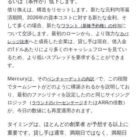
るいは（条件が）低下します。
借り換えは、構造をリセットします。新たな元利均等返
済期間、2026年の資本コストに対する新たな金利、そ
して多くの場合、新たな
に
ワラント（新株予約権）の付与
ついて交渉します。最初のローンから、より強力な
カバ
へと成長した企業は、貸し手は現在、借入金
レッジ比率
の1ドルあたりにより多くのキャッシュフローを見てい
るため、より低いスプレッドを要求することができま
す。
Mercuryは、その
で、この段階
ベンチャーデットの内訳
でタームシートがどのように構築されるかを説明してお
り、最初のファシリティを設定したのと同じサイジング
ロジック（
またはARRの倍数）
ラウンドのパーセンテージ
が、今日の数値にも再度適用されます。
タイミングは、ほとんどの創業者 ​​が予想する以上に
重要です。貸し手は通常、満期日ではなく、満期日