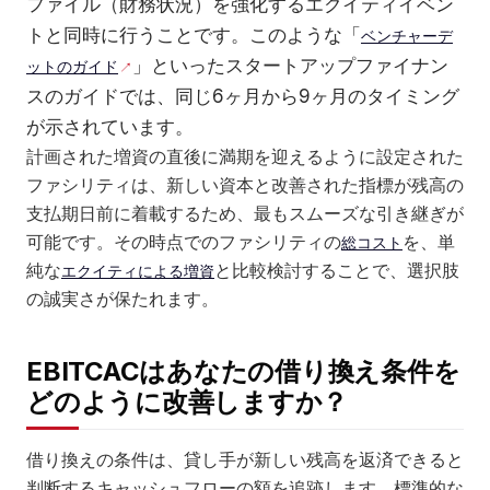
ファイル（財務状況）を強化するエクイティイベン
トと同時に行うことです。このような「
ベンチャーデ
」といったスタートアップファイナン
ットのガイド
スのガイドでは、同じ6ヶ月から9ヶ月のタイミング
が示されています。
計画された増資の直後に満期を迎えるように設定された
ファシリティは、新しい資本と改善された指標が残高の
支払期日前に着載するため、最もスムーズな引き継ぎが
可能です。その時点でのファシリティの
を、単
総コスト
純な
と比較検討することで、選択肢
エクイティによる増資
の誠実さが保たれます。
EBITCACはあなたの借り換え条件を
どのように改善しますか？
借り換えの条件は、貸し手が新しい残高を返済できると
判断するキャッシュフローの額を追跡します。標準的な