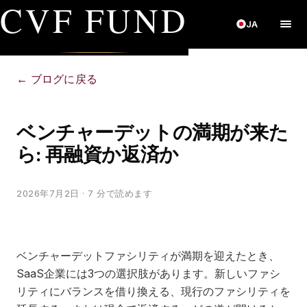
CVF FUND
JA
←
ブログに戻る
ベンチャーデットの満期が来た
ら: 再融資か返済か
2026年7月2日
· 7 分で読めます
ベンチャーデットファシリティが満期を迎えたとき、
SaaS企業には3つの選択肢があります。新しいファシ
リティにバランスを借り換える、現行のファシリティを