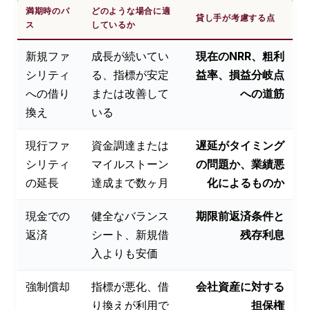
満期時のパ
どのような場合に適
貸し手が考慮する点
ス
しているか
新規ファ
成長が続いてい
現在のNRR、粗利
シリティ
る、指標が安定
益率、損益分岐点
への借り
または改善して
への道筋
換え
いる
現行ファ
資金調達または
遅延がタイミング
シリティ
マイルストーン
の問題か、業績悪
の延長
達成まで数ヶ月
化によるものか
現金での
健全なバランス
期限前返済条件と
返済
シート、新規借
残存利息
入よりも安価
強制償却
指標が悪化、借
会社資産に対する
り換えが利用で
担保権