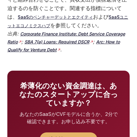
迫するのを防ぐことです。関連する指標について
は、
および
SaaSのベンチャーデットとエクイティ
SaaSユニ
を参照してください。
ットエコノミクスハブ
出典:
Corporate Finance Institute: Debt Service Coverage
;
;
Ratio
SBA 7(a) Loans: Required DSCR
Arc: How to
.
Qualify for Venture Debt
希薄化のない資金調達は、あ
なたのスタートアップに合っ
ていますか？
あなたのSaaSがCVFモデルに合うか、2分で
確認できます。お申し込み不要です。