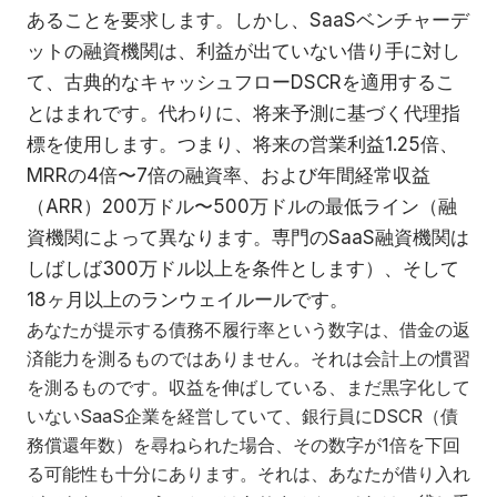
あることを要求します。しかし、SaaSベンチャーデ
ットの融資機関は、利益が出ていない借り手に対し
て、古典的なキャッシュフローDSCRを適用するこ
とはまれです。代わりに、将来予測に基づく代理指
標を使用します。つまり、将来の営業利益1.25倍、
MRRの4倍〜7倍の融資率、および年間経常収益
（ARR）200万ドル〜500万ドルの最低ライン（融
資機関によって異なります。専門のSaaS融資機関は
しばしば300万ドル以上を条件とします）、そして
18ヶ月以上のランウェイルールです。
あなたが提示する債務不履行率という数字は、借金の返
済能力を測るものではありません。それは会計上の慣習
を測るものです。収益を伸ばしている、まだ黒字化して
いないSaaS企業を経営していて、銀行員にDSCR（債
務償還年数）を尋ねられた場合、その数字が1倍を下回
る可能性も十分にあります。それは、あなたが借り入れ