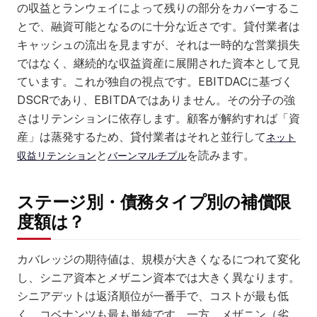
の収益とランウェイによって残りの部分をカバーするこ
とで、融資可能となるのに十分な近さです。貸付業者は
キャッシュの流出を見ますが、それは一時的な営業損失
ではなく、継続的な収益資産に展開された資本として見
ています。これが独自の視点です。EBITDACに基づく
DSCRであり、EBITDAではありません。その分子の強
さはリテンションに依存します。顧客が解約すれば「資
産」は蒸発するため、貸付業者はそれと並行して
ネット
と
を読みます。
収益リテンション
バーンマルチプル
ステージ別・債務タイプ別の補償限
度額は？
カバレッジの期待値は、規模が大きくなるにつれて変化
し、シニア資本とメザニン資本では大きく異なります。
シニアデットは返済順位が一番手で、コストが最も低
く、コベナンツも最も単純です。一方、メザニン（劣