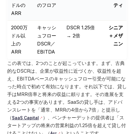
ドルの
のフロア
ティ
ARR
2000万
キャッシ
DSCR 1.25倍
シニア
ドル以
ュフロー
→ 2倍
＋メザ
上の
DSCR／
ニン
ARR
EBITDA
この表では、2つのことが起こっています。まず、古典
的なDSCRは、企業が収益性に近づくか、収益性を超
え、EBITDAベースのキャッシュフロー引受が可能にな
った時点で初めて有効になります。それ以下では、貸し
手はMRR倍率と将来の収益に頼ります。その進展を支
える2つの事実があります。SaaSの貸し手は、アドバ
ンスレートを「通常、MRRの4倍から7倍」と提示し
（
）、ベンチャーデットの提供者は「ス
SaaS Capital
タートアップの将来の営業利益の1.25倍を超えて貸し付
けることはない」（
）ということです。
Arc