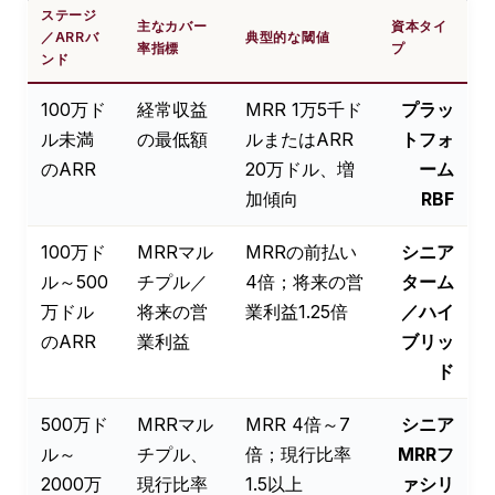
ステージ
主なカバー
資本タイ
／ARRバ
典型的な閾値
率指標
プ
ンド
100万ド
経常収益
MRR 1万5千ド
プラッ
ル未満
の最低額
ルまたはARR
トフォ
のARR
20万ドル、増
ーム
加傾向
RBF
100万ド
MRRマル
MRRの前払い
シニア
ル～500
チプル／
4倍；将来の営
ターム
万ドル
将来の営
業利益1.25倍
／ハイ
のARR
業利益
ブリッ
ド
500万ド
MRRマル
MRR 4倍～7
シニア
ル～
チプル、
倍；現行比率
MRRフ
2000万
現行比率
1.5以上
ァシリ