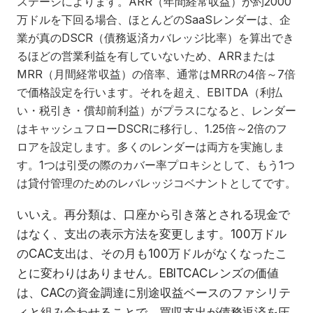
ステージによります。ARR（年間経常収益）が約2000
万ドルを下回る場合、ほとんどのSaaSレンダーは、企
業が真のDSCR（債務返済カバレッジ比率）を算出でき
るほどの営業利益を有していないため、ARRまたは
MRR（月間経常収益）の倍率、通常はMRRの4倍～7倍
で価格設定を行います。それを超え、EBITDA（利払
い・税引き・償却前利益）がプラスになると、レンダー
はキャッシュフローDSCRに移行し、1.25倍～2倍のフ
ロアを設定します。多くのレンダーは両方を実施しま
す。1つは引受の際のカバー率プロキシとして、もう1つ
は貸付管理のためのレバレッジコベナントとしてです。
いいえ。再分類は、口座から引き落とされる現金で
はなく、支出の表示方法を変更します。100万ドル
のCAC支出は、その月も100万ドルがなくなったこ
とに変わりはありません。EBITCACレンズの価値
は、CACの資金調達に別途収益ベースのファシリテ
ィと組み合わせることで、買収支出が債務返済を圧