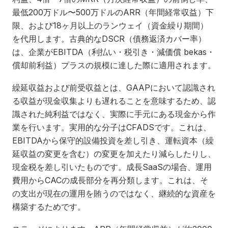
最低200万ドル〜500万ドルのARR（年間経常収益）下
限、および18ヶ月以上のランウェイ（資金繰り期間）
を代用します。古典的なDSCR（債務返済カバー率）
は、企業がEBITDA（利払い・税引き・減価償 bekas・
償却前利益）プラスの規模に達した際に適用されます。
繰延収益および前受収益とは、GAAPにおいて認識され
る収益が現金収集よりも遅れることを意味するため、認
識された純利益ではなく、実際に手元にある現金から作
業を行います。実用的な分子はCFADSです。これは、
EBITDAから保守的設備投資を差し引き、運転資本（繰
延収益の変更を含む）の変更を加えたり減らしたりし、
現金税を差し引いたものです。成長SaaSの場合、運用
費用からCACの成長部分を再分類します。これは、そ
の支出が現在の運用を賄うのではなく、継続的な資産を
構築するためです。