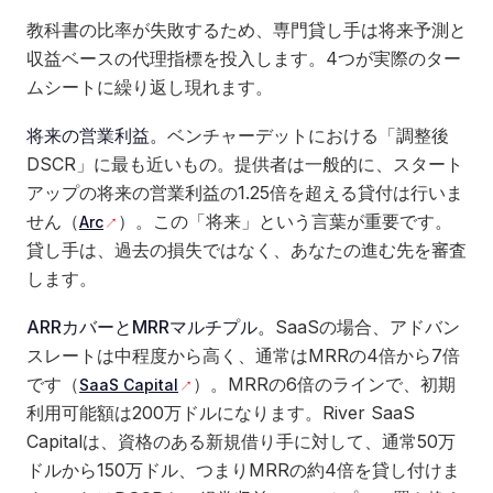
教科書の比率が失敗するため、専門貸し手は将来予測と
収益ベースの代理指標を投入します。4つが実際のター
ムシートに繰り返し現れます。
将来の営業利益。
ベンチャーデットにおける「調整後
DSCR」に最も近いもの。提供者は一般的に、スタート
アップの将来の営業利益の1.25倍を超える貸付は行いま
せん（
）。この「将来」という言葉が重要です。
Arc
貸し手は、過去の損失ではなく、あなたの進む先を審査
します。
ARRカバーとMRRマルチプル。
SaaSの場合、アドバン
スレートは中程度から高く、通常はMRRの4倍から7倍
です（
）。MRRの6倍のラインで、初期
SaaS Capital
利用可能額は200万ドルになります。River SaaS
Capitalは、資格のある新規借り手に対して、通常50万
ドルから150万ドル、つまりMRRの約4倍を貸し付けま