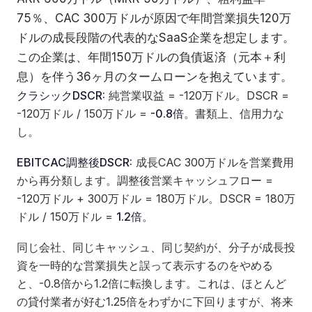
75％、CAC 300万ドルが原因で年間営業損失120万
ドルの成長段階の代表的なSaaS企業を想定します。
この企業は、年間150万ドルの負債返済（元本＋利
息）を伴う36ヶ月のタームローンを抱えています。
クラシックDSCR:
純営業収益 = -120万ドル。DSCR =
-120万ドル / 150万ドル =
-0.8倍
。書類上、信用力な
し。
EBITCAC調整後DSCR:
成長CAC 300万ドルを営業費用
から再分類します。調整後営業キャッシュフロー =
-120万ドル + 300万ドル = 180万ドル。DSCR = 180万
ドル / 150万ドル =
1.2倍
。
同じ会社、同じキャッシュ、同じ契約が、分子が成長投
資を一時的な営業損失と誤って表示するのをやめる
と、-0.8倍から1.2倍に転換します。これは、ほとんど
の貸付業者が好む1.25倍をわずかに下回りますが、将来