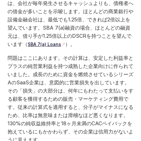
は、会社が毎年発生させるキャッシュよりも、債権者へ
の借金が多いことを示唆します。ほとんどの商業銀行や
設備金融会社は、最低でも1.25倍、できれば2倍以上を
望んでいます。SBA 7(a)融資の場合、ほとんどの融資
元は、借り手が1.25倍以上のDSCRを持つことを望んで
います（
）。
SBA 7(a) Loans
問題はここにあります。その計算は、安定した利益率と
プラスの純営業利益を持つ成熟した企業向けに作られて
いました。成長のために資金を燃焼させているシリーズ
AのSaaS企業は、意図的に営業損失を出しています。
その「損失」の大部分は、何年にもわたって支払いをす
る顧客を獲得するための販売・マーケティング費用で
す。従来の計算式を適用すると、分子がマイナスになる
ため、比率は無意味または滑稽なほど悪くなります。
130%の純収益維持率と18ヶ月未満のCACペイバックを
抱えているにもかかわらず、その企業は信用力がないよ
うに見えます。