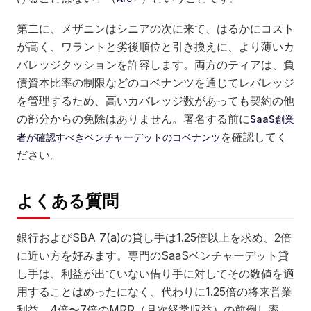
第二に、メザニンはシニアの次に来て、はるかにコスト
が高く、ワラントと劣後順位と引き換えに、より薄いカ
バレッジクッションを許容します。両方のティアは、負
債資本比率の制限などのコベナンツを通じてレバレッジ
を管理するため、高いカバレッジ数があっても契約の他
の部分からの免除はありません。署名する前に
SaaS創業
を確認してく
者​​が確認すべきベンチャーデットのコベナンツ
ださい。
よくある質問
銀行およびSBA 7(a)の貸し手は1.25倍以上を求め、2倍
に近い方を好みます。専門のSaaSベンチャーデット貸
し手は、利益が出ていない借り手に対してその数値を適
用することはめったになく、代わりに1.25倍の将来営業
利益、4倍〜7倍のMRR（月次経常収益）の前倒し率、