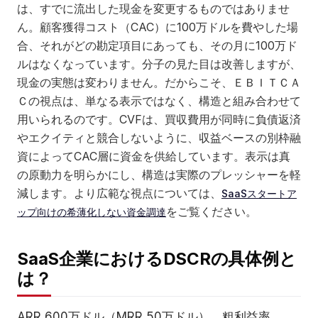
は、すでに流出した現金を変更するものではありませ
ん。顧客獲得コスト（CAC）に100万ドルを費やした場
合、それがどの勘定項目にあっても、その月に100万ド
ルはなくなっています。分子の見た目は改善しますが、
現金の実態は変わりません。だからこそ、ＥＢＩＴＣＡ
Ｃの視点は、単なる表示ではなく、構造と組み合わせて
用いられるのです。CVFは、買収費用が同時に負債返済
やエクイティと競合しないように、収益ベースの別枠融
資によってCAC層に資金を供給しています。表示は真
の原動力を明らかにし、構造は実際のプレッシャーを軽
減します。より広範な視点については、
SaaSスタートア
をご覧ください。
ップ向けの希薄化しない資金調達
SaaS企業におけるDSCRの具体例と
は？
ARR 600万ドル（MRR 50万ドル）、粗利益率