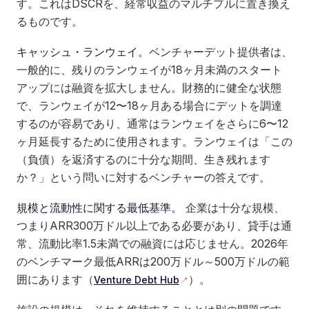
す。これはDSCRを、経常収益のマルチプルに置き換え
るものです。
キャッシュ・ランウェイ。
ベンチャーデット提供者は、
一般的に、残りのランウェイが18ヶ月未満のスタート
アップには融資を拡大しません。財務的に健全な状態
で、ランウェイが12〜18ヶ月ある場合にデットを調達
するのが容易であり、通常はランウェイをさらに6〜12
ヶ月延長するために使用されます。ランウェイは「この
（負債）を返済するのに十分な期間、生き残れます
か？」という問いに対するベンチャーの答えです。
規模と流動性に関する最低基準。
企業は十分な規模、
つまりARR300万ドル以上である必要があり、貸手は通
常、流動比率1.5未満での融資には応じません。2026年
のベンチマーク最低ARRは200万ドル～500万ドルの範
囲にあります（
）。
Venture Debt Hub