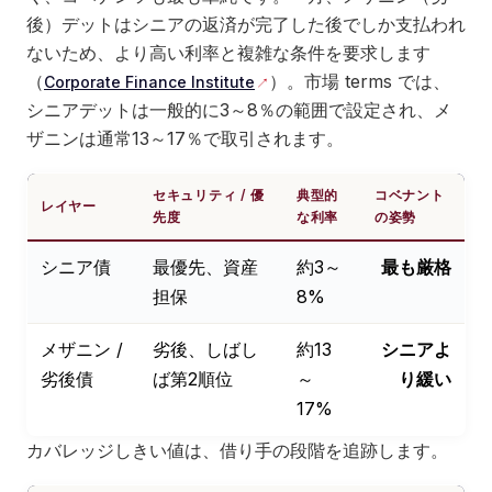
後）デットはシニアの返済が完了した後でしか支払われ
ないため、より高い利率と複雑な条件を要求します
（
）。市場 terms では、
Corporate Finance Institute
シニアデットは一般的に3～8％の範囲で設定され、メ
ザニンは通常13～17％で取引されます。
セキュリティ / 優
典型的
コベナント
レイヤー
先度
な利率
の姿勢
シニア債
最優先、資産
約3～
最も厳格
担保
8%
メザニン /
劣後、しばし
約13
シニアよ
劣後債
ば第2順位
～
り緩い
17%
カバレッジしきい値は、借り手の段階を追跡します。