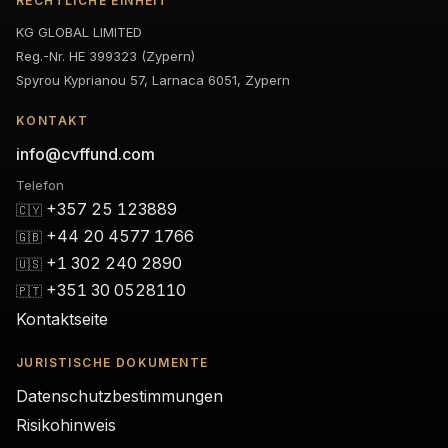
RECHTLICHE EINHEIT
KG GLOBAL LIMITED
Reg.-Nr. HE 399323 (Zypern)
Spyrou Kyprianou 57, Larnaca 6051, Zypern
KONTAKT
info@cvffund.com
Telefon
+357 25 123889
🇨🇾
+44 20 4577 1766
🇬🇧
+1 302 240 2890
🇺🇸
+351 30 0528110
🇵🇹
Kontaktseite
JURISTISCHE DOKUMENTE
Datenschutzbestimmungen
Risikohinweis