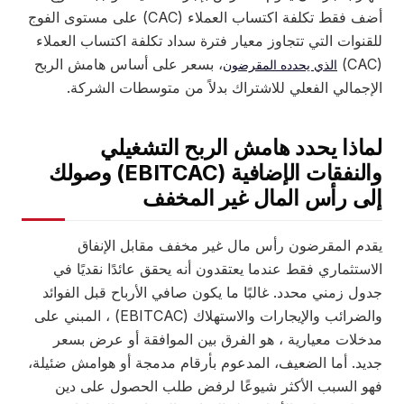
أضف فقط تكلفة اكتساب العملاء (CAC) على مستوى الفوج
قنوات التي تتجاوز معيار فترة سداد تكلفة اكتساب العملاء
، بسعر على أساس هامش الربح
الذي يحدده المقرضون
لإجمالي الفعلي للاشتراك بدلاً من متوسطات الشركة.
ماذا يحدد هامش الربح التشغيلي
والنفقات الإضافية (EBITCAC) وصولك
لى رأس المال غير المخفف
قدم المقرضون رأس مال غير مخفف مقابل الإنفاق
استثماري فقط عندما يعتقدون أنه يحقق عائدًا نقديًا في
ول زمني محدد. غالبًا ما يكون صافي الأرباح قبل الفوائد
والضرائب والإيجارات والاستهلاك (EBITCAC) ، المبني على
دخلات معيارية ، هو الفرق بين الموافقة أو عرض بسعر
ديد. أما الضعيف، المدعوم بأرقام مدمجة أو هوامش ضئيلة،
هو السبب الأكثر شيوعًا لرفض طلب الحصول على دين