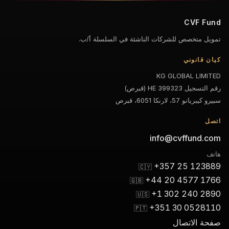
CVF Fu
يل متخصص للشركات الناشئة في السلسلة أ/ب.
ن قانوني
KG GLOBAL LIMI
تسجيل HE 399323 (قبرص)
يبريانو 57، لارنكا 6051، قبرص
صل
info@cvffund.c
ف
+357 25 1238
🇨🇾
+44 20 4577 17
🇬🇧
+1 302 240 28
🇺🇸
+351 30 05281
🇵🇹
حة الاتصال