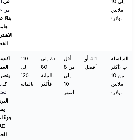
إلى 10
في
أقل
ملايين
من عام
دولار)
بناءً على
هامش
الاشتراك
الفعلي
السلسلة
4:1 أو
أقل
75 إلى
110
اكتساب
ب (أكثر
أفضل
من 8
80
إلى
العملاء
من 10
إلى
بالمائة
120
يتصرف
ملايين
10
فأكثر
بالمائة
كـ
بنية
دولار)
أشهر
تحتية
؛
التوسع
يمول
جزءًا من
CAC
الجديد