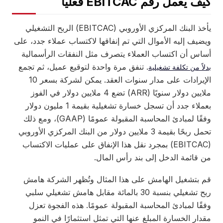
ف يعمل رقم EBITCAC فعلياً
يأخذ البنك المركزي الأوروبي (EBITCAC) الربح التشغيلي
ضيف إليه الأموال التي تم إنفاقها لاكتساب عملاء جدد، على
ساس أن اكتساب العملاء يتصرف مثل النفقات الرأسمالية
. تنفق مرة واحدة لتوقيع عميل، ثم تجمع
لاً من تكلفة تشغيلية
الإيرادات على مدار سنوات العقد. يمكن لشركة بسعر 10
ملايين دولار سنويًا (ARR) تضع 4 ملايين دولار في الفوز
بعملاء جدد أن تسجل خسارة تشغيلية بقيمة 1 مليون دولار
وفقًا لمبادئ المحاسبة المقبولة عمومًا (GAAP)، ومع ذلك
تحمل ربحًا بقيمة 3 ملايين دولار من البنك المركزي الأوروبي
(EBITCAC) بمجرد نقل هذا الإنفاق على عمليات الاكتساب
ن قائمة الدخل إلى بند رأس المال.
م بتشغيل الهامش على هذا المثال وتُظهر الشركة هامش
ربح تشغيلي بنسبة 30 بالمائة مقابل هامش تشغيلي سلبي
قًا لمبادئ المحاسبة المقبولة عمومًا. هذه الفجوة تعزل
دار الخسارة المبلغ عنها التي تمثل استثمارًا في النمو