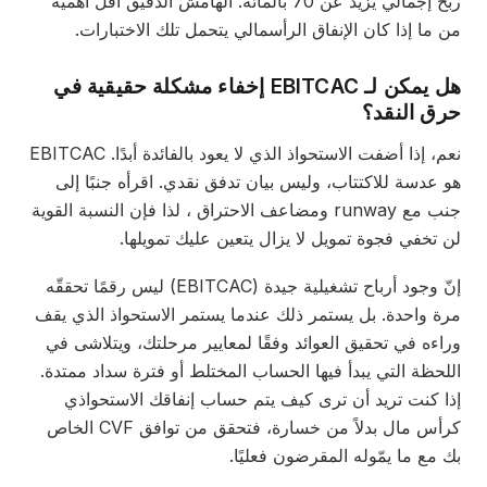
ربح إجمالي يزيد عن 70 بالمائة. الهامش الدقيق أقل أهمية
 ما إذا كان الإنفاق الرأسمالي يتحمل تلك الاختبارات.
هل يمكن لـ EBITCAC إخفاء مشكلة حقيقية في
رق النقد؟
نعم، إذا أضفت الاستحواذ الذي لا يعود بالفائدة أبدًا. EBITCAC
 عدسة للاكتتاب، وليس بيان تدفق نقدي. اقرأه جنبًا إلى
مع runway ومضاعف الاحتراق
، لذا فإن النسبة القوية
 تخفي فجوة تمويل لا يزال يتعين عليك تمويلها.
إنّ وجود أرباح تشغيلية جيدة (EBITCAC) ليس رقمًا تحققّه
رة واحدة. بل يستمر ذلك عندما يستمر الاستحواذ الذي يقف
اءه في تحقيق العوائد وفقًا لمعايير مرحلتك، ويتلاشى في
لحظة التي يبدأ فيها الحساب المختلط أو فترة سداد ممتدة.
ذا كنت تريد أن ترى كيف يتم حساب إنفاقك الاستحواذي
كرأس مال بدلاً من خسارة، فتحقق من توافق CVF الخاص
 مع ما يمّوله المقرضون فعليًا.