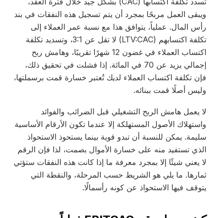
تسدد تكلفة اكتسابها (CAC) بشكل جيد خلال فترة العقد،
يبقى العمل مربحًا بمجرد أن يتم تسجيل هذه النفقات في بند
س المال. عملياً، يتوافق هذا مع نسبة عمر العملاء إلى
تكلفة اكتسابهم (LTV:CAC) لا تقل عن 3:1، وتسديد تكلفة
اكتساب العملاء في غضون 12 شهرًا تقريبًا، وهامش ربح
إجمالي يزيد عن 70 في المائة. إذا فشلت في تحقيق ذلك،
إن تكلفة اكتساب العملاء لديك تُعتبر خسارة قمت برسملتها،
يس أصلًا قمت ببنائه.
ا يعمل هامش الربح التشغيلي قبل الضرائب والفوائد
ستهلاك الأصول المستهلكة إلا عندما تكون الأرقام الأساسية
يمة. يمكن للنسبة أن تبدو قوية بينما يستحوذ الاستحواذ
لذي تستفيد منه على خسارة الأموال بصمت، لذا فإن الرقم
 يعني شيئًا إلا بمجرد معرفة ما إذا كانت هذه النفقات ستؤتي
مارها. ما يلي هو الشريط حسب المرحلة، والنقطة التي
وقف فيها الاستحواذ عن كونه رأسمالًا.