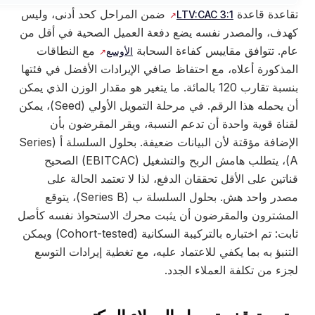
قاعدة قاعدة
ضمن المراحل كحد أدنى، وليس
3:1 LTV:CAC
هدف، والمصدر نفسه يضع دفعة العميل الصحية في أقل من
ام. تتوافق مقاييس كفاءة السحابة
مع النطاقات
الأوسع
لمذكورة أعلاه، مع احتفاظ صافي الإيرادات الأفضل في فئتها
بنسبة تقارب 120 بالمائة. ما يتغير هو مقدار الوزن الذي يمكن
أن يحمله هذا الرقم. في مرحلة التمويل الأولي (Seed)، يمكن
قناة قوية واحدة أن تدعم النسبة، ويقر المقرضون بأن
الإضافة مؤقتة لأن البيانات ضعيفة. بحلول السلسلة أ (Series
A)، يتطلب هامش الربح والتشغيل (EBITCAC) الصحيح
اتين على الأقل تحققان الدفع، لذا لا تعتمد الحالة على
مصدر واحد هش. بحلول السلسلة ب (Series B)، يتوقع
لمشترون والمقرضون أن يثبت محرك الاستحواذ نفسه كأصل
ثابت: تم اختباره بالتركيبة السكانية (Cohort-tested) ويمكن
تنبؤ به بما يكفي للاعتماد عليه، مع تغطية إيرادات التوسع
زء من تكلفة العملاء الجدد.