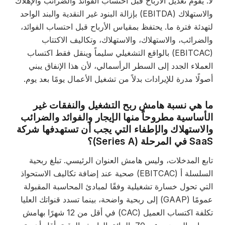
. يقوم تعديل الأرباح قبل احتساب الفوائد والضرائب والإهلاك
والاستهلاك (EBITDA) بإزالة البنود غير النقدية والبند الواحد
هدئة فترة ما. يحتفظ بمقياس الأرباح قبل احتساب الفوائد،
لضرائب، والاستهلاك، والاستهلاك، وتكاليف الاكتتاب
(EBITCAC) بالواقع التشغيلي سليماً وينقل فقط اكتساب
عملاء الجدد إلى السطر الرأسمالي، لأن هذا الإنفاق يبني
ولًا مدرة للإيرادات بدلاً من تشغيل الأعمال يومًا بعد يوم.
ا هي نسبة هامش ربح التشغيل والنفقات غير
لأساسية مطروحاً منها الإيجار والفوائد والضرائب
الاستهلاك والإطفاء التي يجب أن تستهدفها شركة
في المرحلة (Series A)؟
ابع المدخلات، وليس هامش العنوان الرئيسي. تبلغ ربحية
السلسلة أ (EBITCAC) صحية عند إضافة تكاليف الاستحواذ
تي تحول خسارة تشغيلية وفقًا لمبادئ المحاسبة المقبولة
عمومًا (GAAP) إلى ربحية واضحة، بينما تسدد قنواتك العليا
تكلفة اكتساب العميل (CAC) في أقل من 12 شهرًا بهامش