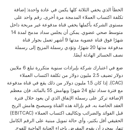
خطأ الذي يخفي الثلاثة كلها يكمن في عادة واحدة: إضافة
كلفة اكتساب العملاء المدمجة مرة أخرى. رقم واحد على
ستوى الشركة بأكملها يخفي قناة مدفوعة غير مربحة داخل
متوسط ​​صحي عضوي. يمكن أن يجلس سداد مدمج لمدة 14
شهرًا فوق قناة عضوية مدتها 9 أشهر تعمل بجوار قناة
مدفوعة مدتها 20 شهرًا، وتؤدي رسملة المزيج إلى رسملة
ف الخسائر الهادئة أيضًا.
ضع في اعتبارك شركة بإيرادات سنوية متكررة تبلغ 6 ملايين
دولار تضيف 2.5 مليون دولار من تكلفة اكتساب العملاء
(CAC). إذا كان 1.5 مليون دولار من ذلك يقع في قناة مدفوعة
مع فترة سداد تبلغ 24 شهرًا وبهامش 55 بالمائة، فإن معظم
لإضافة تركز على رسملة الإنفاق الذي لن يعود خلال فترة
عقد الخاصة به. قم بإزالة هذه القناة وسيصبح هامش الربح
قبل الفوائد والضرائب وتكاليف اكتساب العملاء (EBITCAC)
لحقيقي أقل بكثير، وأي حالة تمويل مبنية على الرقم الكامل
هار بمجرد أن يقوم المقرض بإجراء العناية الواجبة للفوج.