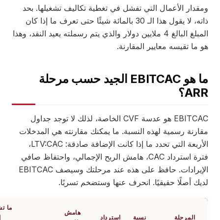
مقدار الأعمال التي تفشل في تغطية تكاليف تشغيلها. بحد
ذاته، لا يقول هذا الـ 30 بالمائة شيئًا حتى تعرف ما إذا كان
المبلغ البالغ 4 ملايين دولار والذي يتم رسملته يعيد النقد، وهذا
 ما تقيسه معايير المقارنة.
ما هو EBITCAC الجيد حسب مرحلة
AR؟
EBITCAC هو عدسة CVF الخاصة، لذلك لا توجد جداول
قارنة رسمية لهذه النسبة. ما يمكنك مقارنته هي المدخلات
الأربعة التي تحدد ما إذا كانت الإضافة صادقة: LTV:CAC،
فترة استرداد CAC، هامش الربح الإجمالي، واحتفاظ صافي
الإيرادات. حافظ على هذه عند مرحلتك وسيصف EBITCAC
يك أصلًا حقيقيًا. انحرف عنها وستضخم تسربًا.
ما تشير
هامش
المرحلة
نسبة
استرداد
إليه