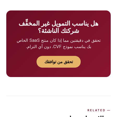
هل يناسب التمويل غير المخفِّف
شركتك الناشئة؟
تحقق في دقيقتين مما إذا كان منتج SaaS الخاص
بك يناسب نموذج CVF. دون أي التزام.
تحقق من توافقك