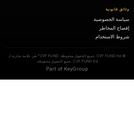
ئق قانونية
اسة الخصوصية
صاح المخاطر
وط الاستخدام
© CVF FUND ltd. جميع الحقوق محفوظة. CVF FUND™ هي علامة تجارية لـ
CVF FUND ltd. جميع الحقوق محفوظة.
Part of KeyGroup