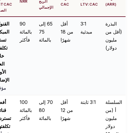
الربح
NRR
EBITCAC
CAC
LTV:CAC
(ARR)
الإجمالي
الصحية
البذرة
3:1
أقل
65 إلى
90
القنوات
(أقل من
مبدئية
من 18
75
بالمائة
المبكرة
مليون
شهرًا
بالمائة
فأكثر
تسترد
دولار)
تكلفتها
خلال
العقد
الأول؛
الإضافة
مؤقتة
السلسلة
3:1 ثابتة
أقل
70 إلى
100
أفضل
أ (من
من 12
80
بالمائة
قناتين
مليون
شهرًا
بالمائة
فأكثر
تستردان
دولار
تكلفتهما