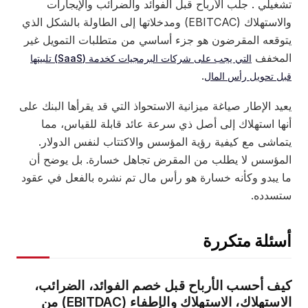
غيلي . جلب الأرباح قبل الفوائد والضرائب والإيجارات
والاستهلاك (EBITCAC) ومدخلاتها إلى الطاولة بالشكل الذي
توقعه المقرضون هو جزء أساسي من متطلبات التمويل غير
لمخفف
التي يجب على شركات البرمجيات كخدمة (SaaS) تلبيتها
.
ل تحويل رأس المال
يد الإطار صياغة ميزانية الاستحواذ التي قد يقرأها البنك على
نها استهلاك إلى أصل ذي سرعة عائد قابلة للقياس، مما
تماشى مع كيفية رؤية المؤسس والاكتتاب لنفس الدولار.
لمؤسس لا يطلب من المقرض تجاهل خسارة. بل يوضح أن
ا يبدو وكأنه خسارة هو رأس مال تم نشره بالفعل في عقود
تسدده.
سئلة متكررة
يف أحسب الأرباح قبل خصم الفوائد، الضرائب،
الاستهلاك، الاستهلاك والإطفاء (EBITDAC) من