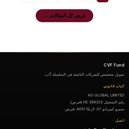
عرض كل المقالات
CVF Fund
تمويل متخصص للشركات الناشئة في السلسلة أ/ب.
كيان قانوني
KG GLOBAL LIMITED
رقم التسجيل HE 399323 (قبرص)
سبيرو كيبريانو 57، لارنكا 6051، قبرص
اتصل