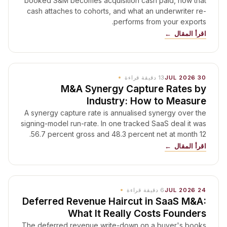
booked S&M becomes acquisition cash paid, how that
cash attaches to cohorts, and what an underwriter re-
performs from your exports.
اقرأ المقال
30 JUL 2026
13
دقيقة قراءة
M&A Synergy Capture Rates by
Industry: How to Measure
A synergy capture rate is annualised synergy over the
signing-model run-rate. In one tracked SaaS deal it was
56.7 percent gross and 48.3 percent net at month 12.
اقرأ المقال
24 JUL 2026
6
دقيقة قراءة
Deferred Revenue Haircut in SaaS M&A:
What It Really Costs Founders
The deferred revenue write-down on a buyer's books