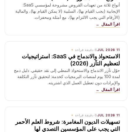
أنواع ثلاثة من تعهدات القروض مشروحة لمؤسسي SaaS:
الإيجابية (يجب القيام بها)، السلبية (لا يمكن القيام بها)، والمالية
(الأرقام التي يجب الالتزام بها)، مع أمثلة ومحفزات.
اقرأ المقال
11 JUL 2026
6
دقيقة قراءة
الاستحواذ والاندماج في SaaS: استراتيجيات
لتعظيم التآزر (2026)
حوّل تآزر الاندماج والاستحواذ النمطي إلى نقد حقيقي. دليل دمج
لمدة 100 يوم لمنصات البرمجيات كخدمة: لتحقيق تآزر التكلفة
والإيرادات دون تعطيل العمل الذي اشتريته.
اقرأ المقال
11 JUL 2026
6
دقيقة قراءة
تسهيلات الديون المغامرة: شروط العلم الأحمر
التي يجب على المؤسسين التصدي لها