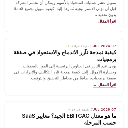
تمويل عشر عمليات استحواذ بالأسهم ويمكن أن تخسر الشركة
قبل أن تؤتي الاستراتيجية ثمارها. إليك كيفية تمويل تجميع SaaS
بدون تخفيف.
اقرأ المقال
07 JUL 2026
6
دقيقة قراءة
كيفية نمذجة تآزر الاندماج والاستحواذ في صفقة
برمجيات
يؤدي عدد التآزر في العناوين الرئيسية إلى الفوز بالصفقات
وخسارة الأموال. إليك كيفية نمذجة تآزر التكاليف والإيرادات في
صفقة برمجيات، صافيًا من مخاطر التحقيق والتوقيت.
اقرأ المقال
07 JUL 2026
7
دقيقة قراءة
ما هو معدل EBITCAC الجيد؟ معايير SaaS
حسب المرحلة