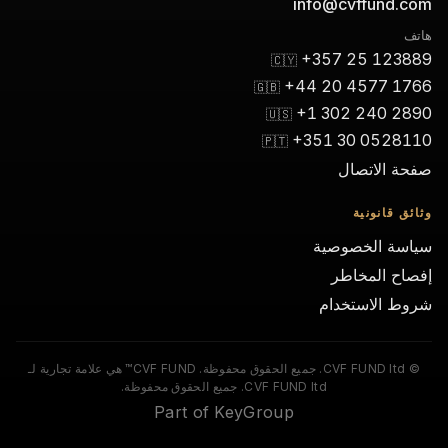
info@cvffund.com
هاتف
+357 25 123889
🇨🇾
+44 20 4577 1766
🇬🇧
+1 302 240 2890
🇺🇸
+351 30 0528110
🇵🇹
صفحة الاتصال
وثائق قانونية
سياسة الخصوصية
إفصاح المخاطر
شروط الاستخدام
© CVF FUND ltd. جميع الحقوق محفوظة. CVF FUND™ هي علامة تجارية لـ
CVF FUND ltd. جميع الحقوق محفوظة.
Part of KeyGroup