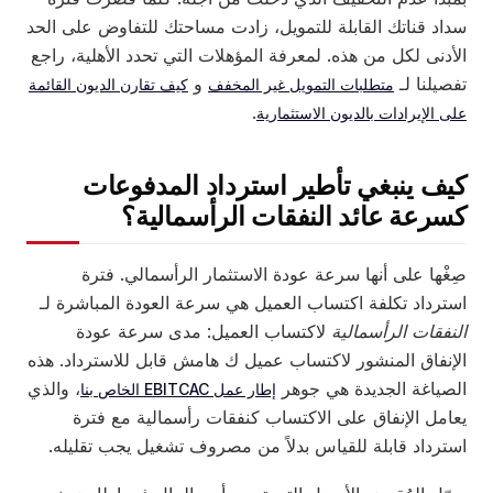
سداد قناتك القابلة للتمويل، زادت مساحتك للتفاوض على الحد
الأدنى لكل من هذه. لمعرفة المؤهلات التي تحدد الأهلية، راجع
تفصيلنا لـ
و
متطلبات التمويل غير المخفف
كيف تقارن الديون القائمة
.
على الإيرادات بالديون الاستثمارية
كيف ينبغي تأطير استرداد المدفوعات
كسرعة عائد النفقات الرأسمالية؟
صِغْها على أنها سرعة عودة الاستثمار الرأسمالي. فترة
استرداد تكلفة اكتساب العميل هي سرعة العودة المباشرة لـ
النفقات الرأسمالية
لاكتساب العميل: مدى سرعة عودة
الإنفاق المنشور لاكتساب عميل ك هامش قابل للاسترداد. هذه
الصياغة الجديدة هي جوهر
، والذي
إطار عمل EBITCAC الخاص بنا
يعامل الإنفاق على الاكتساب كنفقات رأسمالية مع فترة
استرداد قابلة للقياس بدلاً من مصروف تشغيل يجب تقليله.