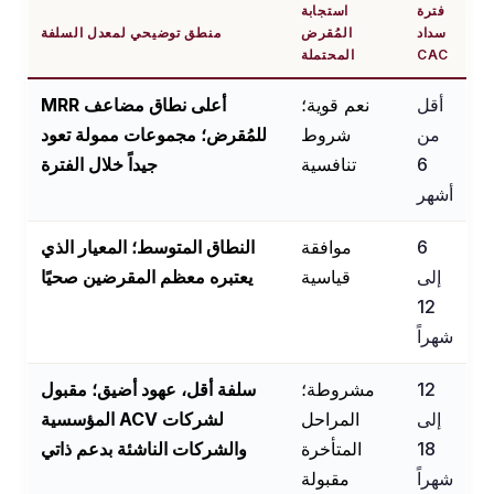
فترة
استجابة
سداد
المُقرض
منطق توضيحي لمعدل السلفة
CAC
المحتملة
أقل
نعم قوية؛
أعلى نطاق مضاعف MRR
من
شروط
للمُقرض؛ مجموعات ممولة تعود
6
تنافسية
جيداً خلال الفترة
أشهر
6
موافقة
النطاق المتوسط؛ المعيار الذي
إلى
قياسية
يعتبره معظم المقرضين صحيًا
12
شهراً
12
مشروطة؛
سلفة أقل، عهود أضيق؛ مقبول
إلى
المراحل
لشركات ACV المؤسسية
18
المتأخرة
والشركات الناشئة بدعم ذاتي
شهراً
مقبولة