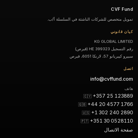
CVF Fund
تمويل متخصص للشركات الناشئة في السلسلة أ/ب.
كيان قانوني
KG GLOBAL LIMITED
رقم التسجيل HE 399323 (قبرص)
سبيرو كيبريانو 57، لارنكا 6051، قبرص
اتصل
info@cvffund.com
هاتف
+357 25 123889
🇨🇾
+44 20 4577 1766
🇬🇧
+1 302 240 2890
🇺🇸
+351 30 0528110
🇵🇹
صفحة الاتصال