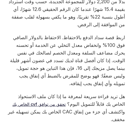
بدلاً من 2,200 دولار للمجموعة الجديدة، حسب وقت استرداد
بقيمة 15.4 شهرًا عندما كان الرقم الحقيقي 12.6 شهرًا، أي
أطول بنسبة 22% تقريبًا، وهو ما يكفي بسهولة لقلب صفقة
من الموافقة إلى الرفض.
اربط قصة سداد الدفع بالاحتفاظ. الاحتفاظ بالدولار الصافي
فوق 100% وانخفاض معدل التخلي عن الخدمة أو تحسنه
يحرك مضاعف السلفة ومعدل الخصم لصالحك في نفس
الوقت. إذا كان أفضل قناة لديك تسدد في غضون أشهر قليلة
بينما يصل مزيجك إلى 16، فإن هذا التباين هو حجة تمويل،
وليس ضعفًا: فهو يوضح للمقرض بالضبط أي إنفاق يجب
تمويله وأي إنفاق يجب إيقافه.
هل تريد قراءة سريعة لمعرفة ما إذا كان ملف الاستحواذ
الخاص بك قابلاً للتمويل اليوم؟
تحقق من توافق cvf الخاص بك
واكتشف أي جزء من إنفاق CAC الخاص بك يمكن تسهيله غير
مخفف.