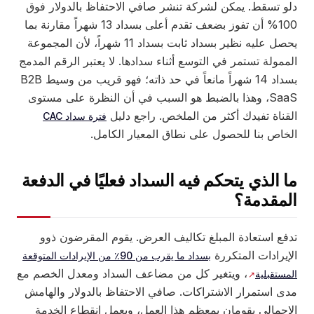
دلو تسقط. يمكن لشركة تنشر صافي الاحتفاظ بالدولار فوق
100% أن تفوز بضعف تقدم أعلى بسداد 13 شهراً مقارنة بما
يحصل عليه نظير بسداد ثابت بسداد 11 شهراً، لأن المجموعة
الممولة تستمر في التوسع أثناء سدادها. لا يعتبر الرقم المدمج
بسداد 14 شهراً مانعاً في حد ذاته؛ فهو قريب من وسيط B2B
SaaS، وهذا بالضبط هو السبب في أن النظرة على مستوى
القناة تفيدك أكثر من الملخص. راجع دليل
فترة سداد CAC
الخاص بنا للحصول على نطاق المعيار الكامل.
ما الذي يتحكم فيه السداد فعليًا في الدفعة
المقدمة؟
تدفع استعادة المبلغ تكاليف العرض. يقوم المقرضون ذوو
الإيرادات المتكررة
بسداد ما يقرب من 90٪ من الإيرادات المتوقعة
، ويتغير كل من مضاعف السداد ومعدل الخصم مع
المستقبلية
مدى استمرار الاشتراكات. صافي الاحتفاظ بالدولار والهامش
الإجمالي يقومان بمعظم هذا العمل، ويعمل انقطاع الخدمة