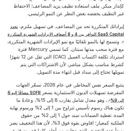
كإنذار مبكر. ملف استعادة نظيف يزيد المضاعف؛ الاحتفاظ
غير النظيف يخفضه بغض النظر عن النمو الرئيسي.
إيراداتك المتكررة تحد من المضاعف. في تسهيل ملتزم،
تحدد
SaaS Capital التوافر بين 4 و 8 أضعاف الإيرادات الشهرية المتكررة
وتسمح لها بالنمو تلقائيًا مع نمو الإيرادات الشهرية المتكررة،
مع فترة سحب مدتها سنتان. كما تسمي Mercury فترة
استرداد تكلفة اكتساب العميل (CAC) التي تقل عن 12 شهرًا
كشرط مناسب بشكل مباشر، لأن الاشتراكات التي يتم
تمويلها تحتاج إلى سداد قبل انتهاء مدة التمويل.
يتتبع السعر نفس المخاطر. في عام 2026، تسعّر الجهات
المقرضة تسهيلات الديون الاستثمارية بسعر
SOFR مضافًا إليه 6
، وهو معدل شامل يقارب 8 إلى 15%، وعادةً ما
إلى 9%
تكون هناك رسوم تأسيس تتراوح بين 1 إلى 2% ورسوم نهاية
المدة. تغطية الضمانات تمتد حول 1 إلى 2% من حقوق
الملكية كمعيار؛ افاوض بقوة فوق 3%، لأن هذا التخفيف يضر
بمبدأ عدم التخفيف الذي دخلت من أجله. كلما قصرت فترة