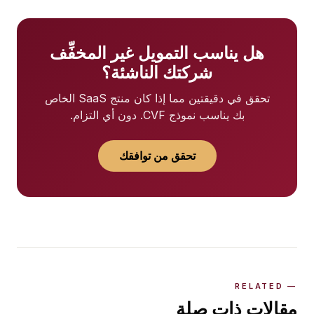
هل يناسب التمويل غير المخفِّف
شركتك الناشئة؟
تحقق في دقيقتين مما إذا كان منتج SaaS الخاص
بك يناسب نموذج CVF. دون أي التزام.
تحقق من توافقك
مقالات ذات صلة