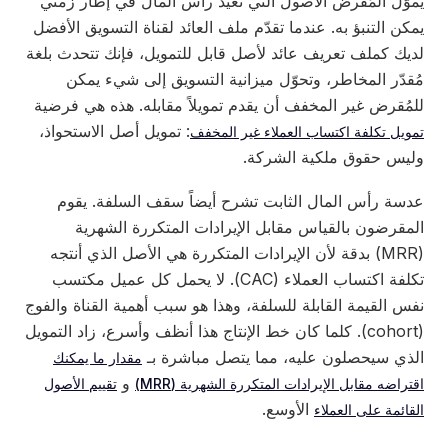
يموّل المُقرض الأصول التي تعيد رأس المال في إطار زمني
يمكن التنبؤ به. عندما تقدّم ملف العائد لقناة التسويق الأفضل
لديك كملف تعريف عائد لأصل قابل للتمويل، فإنك تتحدث بلغة
مُقدّر المخاطر، وتحوّل ميزانية التسويق إلى شيء يمكن
للمُقرض غير المخفف أن يقدم تمويلاً مقابله. هذه هي فرضية
: تمويل أصل الاستحواذ،
تمويل تكلفة اكتساب العملاء غير المخفف
وليس حقوق ملكية الشركة.
عدسة رأس المال الثابت تشرح أيضاً سقف السلفة. يقوم
المقرضون بالقياس مقابل الإيرادات المتكررة الشهرية
(MRR) بدقة لأن الإيرادات المتكررة هي الأصل الذي أنتجه
تكلفة اكتساب العملاء (CAC). لا يحمل كل عميل مكتسب
نفس القيمة القابلة للسلفة، وهذا هو سبب أهمية القناة والفوج
(cohort). كلما كان خط الإنتاج هذا أنظف وأسرع، زاد التمويل
الذي سيحصلون عليه، مما يتصل مباشرة بـ
مقدار ما يمكنك
و
اقتراضه مقابل الإيرادات المتكررة الشهرية (MRR)
تقييم الأصول
الأوسع.
القائمة على العملاء