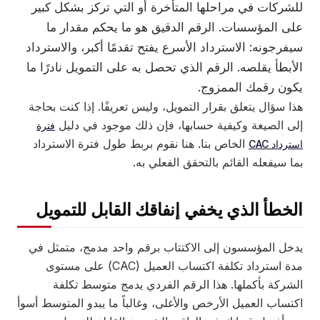
للشركات في مراحلها المتأخرة أو التي تركز بشكل كبير
على المؤسسات. الرقم الدقيق هو ما يحكم مقدار ما
سيفرجونه: الاسترداد الأسرع يفتح تقدمًا أكبر، والاسترداد
الأبطأ يقلصه. الرقم الذي تحصل به على التمويل نادرًا ما
يكون رقمك الممزوج.
هذا سؤال يتعلق بقرار التمويل، وليس تعريفًا. إذا كنت بحاجة
إلى الصيغة وكيفية حسابها، فإن ذلك موجود في دليل
فترة
الخاص بنا. هنا نقوم بربط طول فترة الاسترداد
استرداد CAC
بما سيفعله القائم بالتحقق الفعلي به.
الخطأ الذي يخفي إنفاقك القابل للتمويل
يدخل المؤسسون إلى الاكتتاب برقم واحد مدمج، متمثل في
مدة استرداد تكلفة اكتساب العميل (CAC) على مستوى
الشركة بأكملها. هذا الرقم الفردي يدمج متوسط تكلفة
اكتساب العميل الأرخص والأغلى، وغالباً ما يبدو المتوسط أسوأ