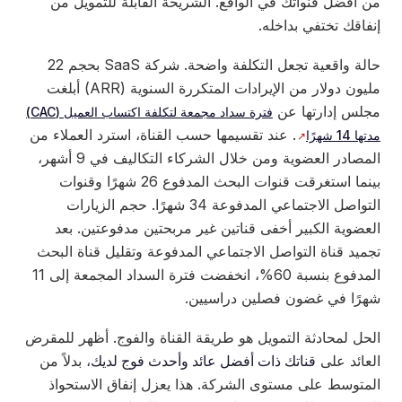
من أفضل قنواتك في الواقع. الشريحة القابلة للتمويل من
إنفاقك تختفي بداخله.
حالة واقعية تجعل التكلفة واضحة. شركة SaaS بحجم 22
مليون دولار من الإيرادات المتكررة السنوية (ARR) أبلغت
مجلس إدارتها عن
فترة سداد مجمعة لتكلفة اكتساب العميل (CAC)
. عند تقسيمها حسب القناة، استرد العملاء من
مدتها 14 شهرًا
المصادر العضوية ومن خلال الشركاء التكاليف في 9 أشهر،
بينما استغرقت قنوات البحث المدفوع 26 شهرًا وقنوات
التواصل الاجتماعي المدفوعة 34 شهرًا. حجم الزيارات
العضوية الكبير أخفى قناتين غير مربحتين مدفوعتين. بعد
تجميد قناة التواصل الاجتماعي المدفوعة وتقليل قناة البحث
المدفوع بنسبة 60%، انخفضت فترة السداد المجمعة إلى 11
شهرًا في غضون فصلين دراسيين.
الحل لمحادثة التمويل هو طريقة القناة والفوج. أظهر للمقرض
العائد على
قناتك ذات أفضل عائد وأحدث فوج لديك
، بدلاً من
المتوسط ​​على مستوى الشركة. هذا يعزل إنفاق الاستحواذ