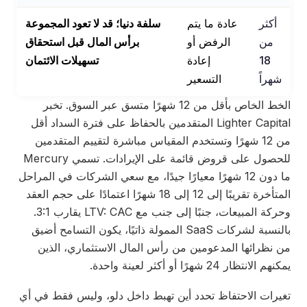
أكثر
عادة ما يتم
سلفة دنيا؛ قد لا تعود المجموعة
من
الرفض أو
برأس المال قبل استحقاق
18
إعادة
تسهيلات الائتمان
شهراً
التسعير
الخط الخاص بأقل من 12 شهرًا متسق عبر السوق. تخبر
Lighter Capital المتقدمين بالحفاظ على فترة السداد أقل
من 12 شهرًا وتستخدم المقياس مباشرة لتقييم المتقدمين
للحصول على قروض قائمة على الإيرادات. تسمي Mercury
ما دون 12 شهرًا معيارًا جيدًا، مع سعي الشركات في المراحل
المتأخرة تقريبًا إلى 12 إلى 18 شهرًا اعتمادًا على حجم العقد
وحركة المبيعات، جنبًا إلى جنب مع LTV: CAC يقارب 3:1.
بالنسبة لشركات SaaS الممولة ذاتيًا، يكون التسامح أضيق
من نظرائها المدعومين من رأس المال الاستثماري، الذين
يمكنهم الانتظار 24 شهرًا أو أكثر لعينة واحدة.
تغيرات الاحتفاظ تحدد أين تهبط داخل دلو، وليس فقط في أي