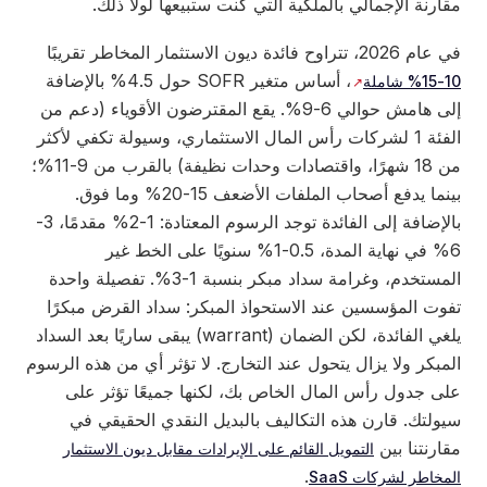
مقارنة الإجمالي بالملكية التي كنت ستبيعها لولا ذلك.
في عام 2026، تتراوح فائدة ديون الاستثمار المخاطر تقريبًا
، أساس متغير SOFR حول 4.5% بالإضافة
10-15% شاملة
إلى هامش حوالي 6-9%. يقع المقترضون الأقوياء (دعم من
الفئة 1 لشركات رأس المال الاستثماري، وسيولة تكفي لأكثر
من 18 شهرًا، واقتصادات وحدات نظيفة) بالقرب من 9-11%؛
بينما يدفع أصحاب الملفات الأضعف 15-20% وما فوق.
بالإضافة إلى الفائدة توجد الرسوم المعتادة: 1-2% مقدمًا، 3-
6% في نهاية المدة، 0.5-1% سنويًا على الخط غير
المستخدم، وغرامة سداد مبكر بنسبة 1-3%. تفصيلة واحدة
تفوت المؤسسين عند الاستحواذ المبكر: سداد القرض مبكرًا
يلغي الفائدة، لكن الضمان (warrant) يبقى ساريًا بعد السداد
المبكر ولا يزال يتحول عند التخارج. لا تؤثر أي من هذه الرسوم
على جدول رأس المال الخاص بك، لكنها جميعًا تؤثر على
سيولتك. قارن هذه التكاليف بالبديل النقدي الحقيقي في
مقارنتنا بين
التمويل القائم على الإيرادات مقابل ديون الاستثمار
.
المخاطر لشركات SaaS