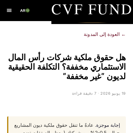
CVF FUND
AR
←
العودة إلى المدونة
هل حقوق ملكية شركات رأس المال
الاستثماري مخففة؟ التكلفة الحقيقية
لديون "غير مخففة"
19 يونيو 2026
· 7 دقيقة قراءة
إجابة موجزة.
عادةً ما تنقل حقوق ملكية ديون المشاريع
حوالي 0.5-2% من شركتك (معظم الصفقات تضع