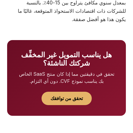
بمعدل سنوي مكافئ يتراوح بين 15-40٪. بالنسبة
للشركات ذات اقتصادات الاستحواذ المتوقعة، غالبًا ما
يكون هذا هو أفضل صفقة.
هل يناسب التمويل غير المخفِّف
شركتك الناشئة؟
تحقق في دقيقتين مما إذا كان منتج SaaS الخاص
بك يناسب نموذج CVF. دون أي التزام.
تحقق من توافقك