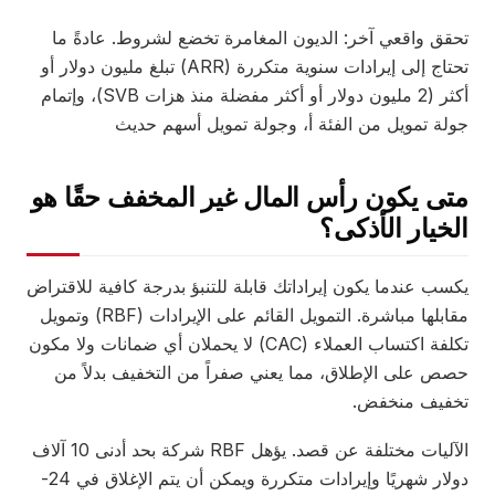
تحقق واقعي آخر: الديون المغامرة تخضع لشروط. عادةً ما
تحتاج إلى إيرادات سنوية متكررة (ARR) تبلغ مليون دولار أو
أكثر (2 مليون دولار أو أكثر مفضلة منذ هزات SVB)، وإتمام
جولة تمويل من الفئة أ، وجولة تمويل أسهم حديث
متى يكون رأس المال غير المخفف حقًا هو
الخيار الأذكى؟
يكسب عندما يكون إيراداتك قابلة للتنبؤ بدرجة كافية للاقتراض
مقابلها مباشرة. التمويل القائم على الإيرادات (RBF) وتمويل
تكلفة اكتساب العملاء (CAC) لا يحملان أي ضمانات ولا مكون
حصص على الإطلاق، مما يعني صفراً من التخفيف بدلاً من
تخفيف منخفض.
الآليات مختلفة عن قصد. يؤهل RBF شركة بحد أدنى 10 آلاف
دولار شهريًا وإيرادات متكررة ويمكن أن يتم الإغلاق في 24-