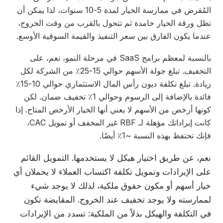
المُقرض في ممارسة الخيار لمدة 5-10 سنوات، لذا يمكن أن
تظل ورقة الخيار خامدة ثم تتحول بالقرب من وقت الخروج،
عندما يكون الفارق بين سعر التنفيذ والقيمة السوقية الأوسع.
بالنسبة لمعظم برامج SaaS في مرحلة النمو، نعم، على
التخفيف. تبلغ جولة الأسهم حوالي 15-25٪ من الشركة لكل
زيادة. تبلغ تكلفة ديون رأس المال الاستثماري حوالي 10-15٪
فائدة بالإضافة إلى الرسوم وحوالي 1٪ تخفيف ضمان. لكن
كونها أرخص من الأسهم لا يعني أنها الخيار الأرخص المتاح. إذا
كانت إيراداتك مؤهلة لـ RBF غير المخفف أو تمويل CAC،
فإنك تحتفظ بهذه النسبة ~1٪ أيضًا.
نعم، عن طريق اختيار هيكل لا يستخدمها. التمويل القائم
على الإيرادات وتمويل تكلفة اكتساب العملاء لا يحملان أي
خيار أسهم أو مكون حقوق ملكية، لذلك لا يوجد شيء
لممارسته ولا يوجد تخفيف عند الخروج. المقايضة تكون
في التكلفة والهيكل بدلاً من الملكية: تسدد من الإيرادات