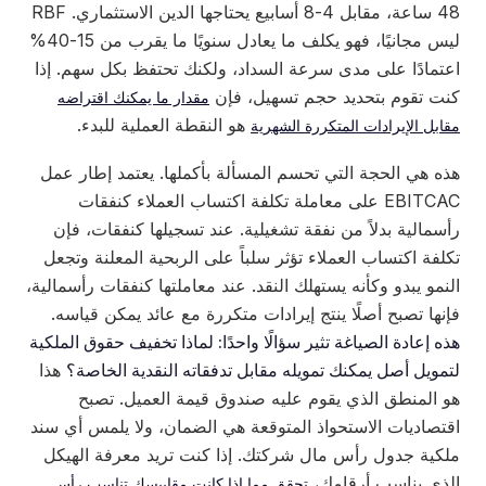
48 ساعة، مقابل 4-8 أسابيع يحتاجها الدين الاستثماري. RBF
ليس مجانيًا، فهو يكلف ما يعادل سنويًا ما يقرب من 15-40%
اعتمادًا على مدى سرعة السداد، ولكنك تحتفظ بكل سهم. إذا
كنت تقوم بتحديد حجم تسهيل، فإن
مقدار ما يمكنك اقتراضه
هو النقطة العملية للبدء.
مقابل الإيرادات المتكررة الشهرية
هذه هي الحجة التي تحسم المسألة بأكملها. يعتمد إطار عمل
EBITCAC على معاملة تكلفة اكتساب العملاء كنفقات
رأسمالية بدلاً من نفقة تشغيلية. عند تسجيلها كنفقات، فإن
تكلفة اكتساب العملاء تؤثر سلباً على الربحية المعلنة وتجعل
النمو يبدو وكأنه يستهلك النقد. عند معاملتها كنفقات رأسمالية،
فإنها تصبح أصلًا ينتج إيرادات متكررة مع عائد يمكن قياسه.
هذه إعادة الصياغة تثير سؤالًا واحدًا: لماذا تخفيف حقوق الملكية
لتمويل أصل يمكنك تمويله مقابل تدفقاته النقدية الخاصة؟
هذا
هو المنطق الذي يقوم عليه صندوق قيمة العميل. تصبح
اقتصاديات الاستحواذ المتوقعة هي الضمان، ولا يلمس أي سند
ملكية جدول رأس مال شركتك. إذا كنت تريد معرفة الهيكل
الذي يناسب أرقامك،
تحقق مما إذا كانت مقاييسك تناسب رأس