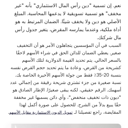
نعم. إن تسمية "دين رأس المال الاستثماري" بأنه "غير
مخفف" هو تسمية تسويقية لا يدعمها المحاسبة. المبلغ
الأصلي هو دين ولا يخفف شيئًا. الضمان المرتبط به هو
أداة ملكية، وعندما يمارسه المقرض، يتغير جدول رأس
مال شركتك.
السبب في أن المؤسسين يتجاهلون الأمر هو أن التخفيف
صغير. يعطي الضمان للدائن الحق في شراء الأسهم لاحقًا
بالسعر الحالي. يتم تحديد القيمة الدولارية لتلك الأسهم
كشريحة من القرض، وعادة ما يتم تحديد حجم القرض نفسه
بنسبة 20-35٪ فقط من جولة الأسهم الأخيرة الخاصة بك.
نسبة صغيرة من جزء تشتري شريحة رقيقة من إجمالي عدد
أسهمك. الرقم حقيقي، لكنه يبقى صغيرًا. الإطار الصادق هو
"ديون ذات تخفيف منخفض"، وأي دائن يسميها غير مخففة
حقًا يبيع بدلاً من الشرح. للحصول على صورة أكمل لهذا
المقايضة، راجع تفصيلنا لـ
.
تمويل الديون الاستثمارية مقابل الأسهم