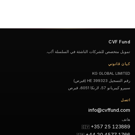
CVF Fund
تمويل متخصص للشركات الناشئة في السلسلة أ/ب.
كيان قانوني
KG GLOBAL LIMITED
رقم التسجيل HE 399323 (قبرص)
سبيرو كيبريانو 57، لارنكا 6051، قبرص
اتصل
info@cvffund.com
هاتف
+357 25 123889
🇨🇾
+44 20 4577 1766
🇬🇧