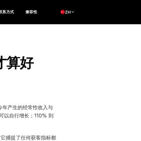
联系方式
兼容性
ZH
才算好
户今年产生的经常性收入与
入可以自行增长；110% 到
。它捕捉了任何获客指标都