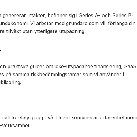
 genererar intäkter, befinner sig i Series A- och Series B-
undekonomi. Vi arbetar med grundare som vill förlänga sin
a tillväxt utan ytterligare utspädning.
r
ch praktiska guider om icke-utspädande finansiering, SaaS
ndas på samma riskbedömningsramar som vi använder i
blicering.
onell företagsgrupp. Vårt team kombinerar erfarenhet ino
S-verksamhet.