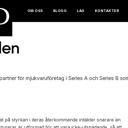
D
OM OSS
BLOGG
LAG
KONTAKTER
den
partner för mjukvaruföretag i Series A och Series B so
serat på styrkan i deras återkommande intäkter snarare än
rukturerar är utformad för att vara icke-utspädande, så att