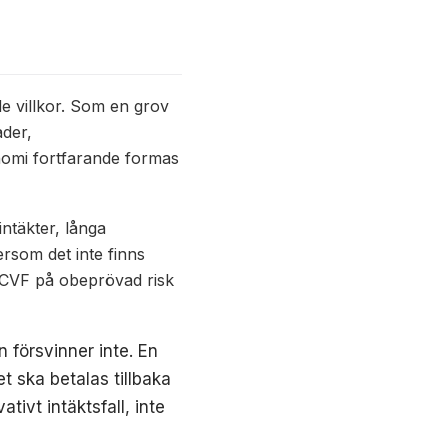
nde villkor. Som en grov
ader,
nomi fortfarande formas
intäkter, långa
ersom det inte finns
en CVF på obeprövad risk
 försvinner inte. En
t ska betalas tillbaka
ivt intäktsfall, inte