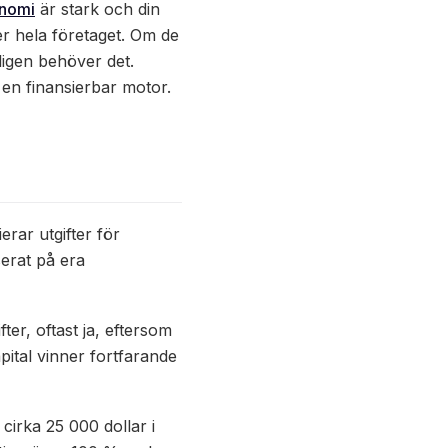
nomi
är stark och din
er hela företaget. Om de
ligen behöver det.
en finansierbar motor.
rar utgifter för
serat på era
ter, oftast ja, eftersom
apital vinner fortfarande
cirka 25 000 dollar i