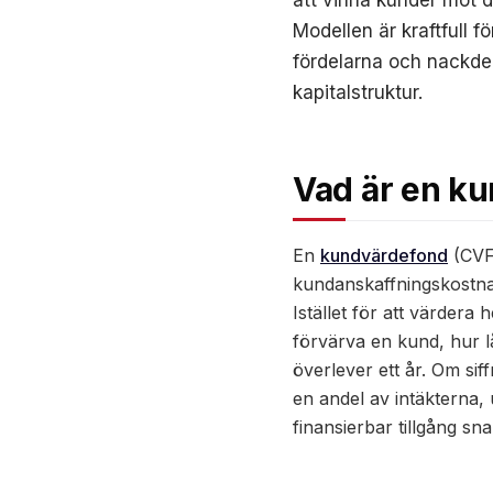
att vinna kunder mot d
Modellen är kraftfull f
fördelarna och nackde
kapitalstruktur.
Vad är en k
En
kundvärdefond
(CVF)
kundanskaffningskostna
Istället för att värdera
förvärva en kund, hur lå
överlever ett år. Om sif
en andel av intäkterna,
finansierbar tillgång sna