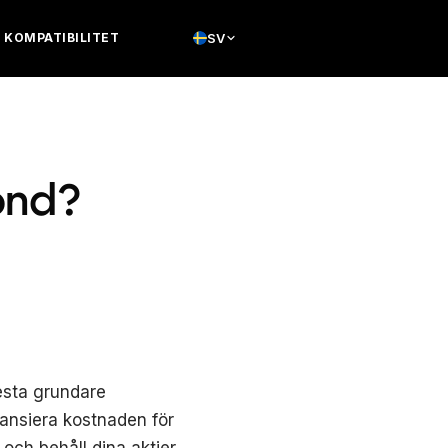
KOMPATIBILITET
SV
ond?
lesta grundare
nansiera kostnaden för