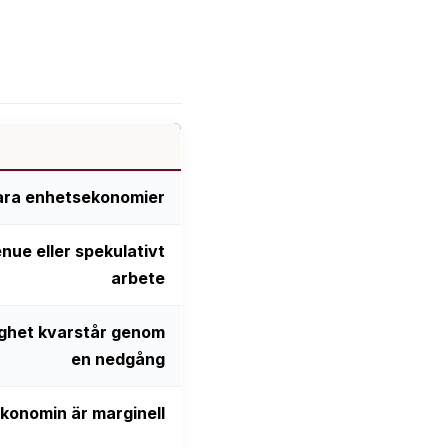
bara enhetsekonomier
enue eller spekulativt
arbete
ighet kvarstår genom
en nedgång
konomin är marginell