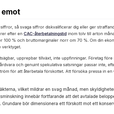
 emot
ffror, så svaga siffror diskvalificerar dig eller ger straffa
örer efter en
CAC-återbetalningstid
inom tolv till arton mån
ver 100 % och bruttomarginaler norr om 70 %. Om din eko
e verktyget.
sägbar, upprepbar tillväxt, inte uppfinningar. Företag före 
årdvara och genuint spekulativa satsningar passar inte, eft
ktsström för att återbetala förskottet. Att försöka pressa in 
ntäkterna, vilket mildrar en svag månad, men skyldigheten
ktsminskning innebär fortfarande att det avtalade beloppe
 Grundare bör dimensionera ett förskott mot ett konservat