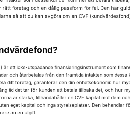
e intäkter som dessa kunder kommer att betala tillbaka, 
ör rätt företag och en dålig passform för fel. Den här gu
larna så att du kan avgöra om en CVF (kundvärdesfond
undvärdefond?
 är ett icke-utspädande finansieringsinstrument som finans
der och återbetalas från den framtida intäkten som dessa 
 hela ditt företag, garanterar den din enhetsekonomi: hur myc
ng tid det tar för kunden att betala tillbaka det, och hur m
frorna är starka, tillhandahåller en CVF kapital mot dem oc
 utan eget kapital och inga styrelseplatser. Den behandlar 
rare än en utgift.