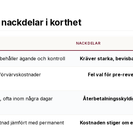
 nackdelar i korthet
NACKDELAR
behåller ägande och kontroll
Kräver starka, bevis
förvärvskostnader
Fel val för pre-rev
, ofta inom några dagar
Återbetalningsskyld
ostnad jämfört med permanent
Kostnaden stiger om e