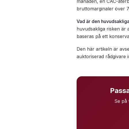
månaden, en CAC-återbet
bruttomarginaler över 70
Vad är den huvudsakliga
huvudsakliga risken är a
baseras på ett konservati
Den här artikeln är avse
auktoriserad rådgivare i
Passa
Se på 