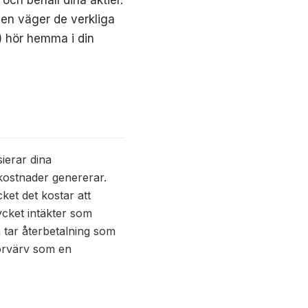
och behåll dina aktier.
iden väger de verkliga
) hör hemma i din
ierar dina
kostnader genererar.
ket det kostar att
ycket intäkter som
h tar återbetalning som
förvärv som en