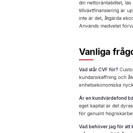
din nettoräntabilitet, l
tillväxtfinansiering är
inte är det, åtgärda eko
Används medvetet förvan
Vanliga fråg
Vad står CVF för?
Custom
kundanskaffning och åte
enhetsekonomiska nycke
Är en kundvärdefond bät
eget kapital är det dyras
för genuint högriskarbe
Vad behöver jag för att 