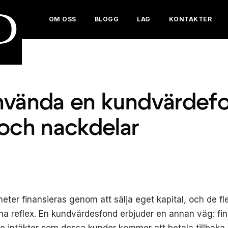
D
OM OSS
BLOGG
LAG
KONTAKTER
nvända en kundvärdef
 och nackdelar
gheter finansieras genom att sälja eget kapital, och de f
nna reflex. En kundvärdesfond erbjuder en annan väg: fi