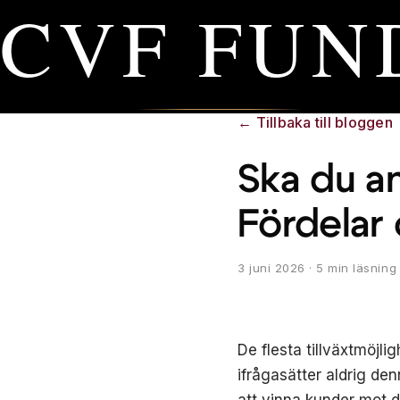
CVF FUN
←
Tillbaka till bloggen
Ska du a
Fördelar
3 juni 2026
· 5 min läsning
De flesta tillväxtmöjli
ifrågasätter aldrig de