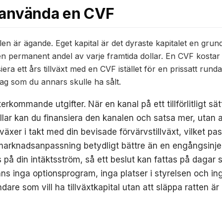
tt använda en CVF
en är ägande. Eget kapital är det dyraste kapitalet en grun
n permanent andel av varje framtida dollar. En CVF kostar is
iera ett års tillväxt med en CVF istället för en prissatt run
tag som du annars skulle ha sålt.
kommande utgifter. När en kanal på ett tillförlitligt sätt g
llar kan du finansiera den kanalen och satsa mer, utan 
växer i takt med din bevisade förvärvstillväxt, vilket pa
marknadsanpassning betydligt bättre än en engångsinjek
på din intäktsström, så ett beslut kan fattas på dagar
inns inga optionsprogram, inga platser i styrelsen och i
ndare som vill ha tillväxtkapital utan att släppa ratten 