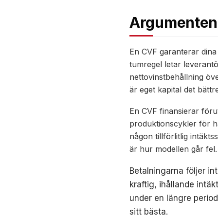
Argumenten
En CVF garanterar dina si
tumregel letar leverant
nettovinstbehållning ö
är eget kapital det bättr
En CVF finansierar förut
produktionscykler för h
någon tillförlitlig intä
är hur modellen går fel.
Betalningarna följer i
kraftig, ihållande intä
under en längre period.
sitt bästa.