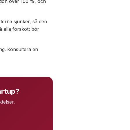
ntion över 100 %, och
terna sjunker, så den
 alla förskott bör
ing. Konsultera en
artup?
telser.