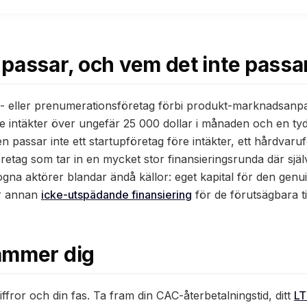
passar, och vem det inte passa
- eller prenumerationsföretag förbi produkt-marknadsanpa
intäkter över ungefär 25 000 dollar i månaden och en tydl
Den passar inte ett startupföretag före intäkter, ett hårdvaru
retag som tar in en mycket stor finansieringsrunda där själ
ogna aktörer blandar ändå källor: eget kapital för den genu
er annan
icke-utspädande finansiering
för de förutsägbara til
ämmer dig
iffror och din fas. Ta fram din CAC-återbetalningstid, ditt
LT