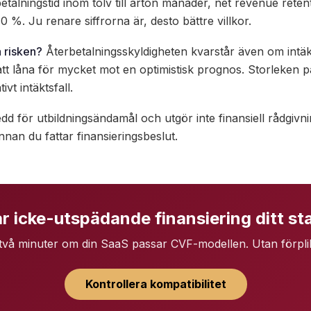
alningstid inom tolv till arton månader, net revenue rete
 %. Ju renare siffrorna är, desto bättre villkor.
 risken?
Återbetalningsskyldigheten kvarstår även om intäk
tt låna för mycket mot en optimistisk prognos. Storleken på
vt intäktsfall.
dd för utbildningsändamål och utgör inte finansiell rådgivn
nnan du fattar finansieringsbeslut.
r icke-utspädande finansiering ditt st
två minuter om din SaaS passar CVF-modellen. Utan förplik
Kontrollera kompatibilitet