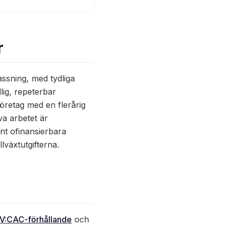
r
ssning, med tydliga
ig, repeterbar
företag med en flerårig
va arbetet är
int ofinansierbara
lväxtutgifterna.
V:CAC-förhållande
och