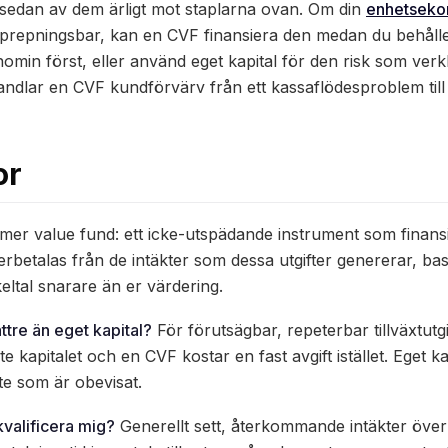
äs sedan av dem ärligt mot staplarna ovan. Om din
enhetseko
 upprepningsbar, kan en CVF finansiera den medan du behåll
nomin först, eller använd eget kapital för den risk som verk
dlar en CVF kundförvärv från ett kassaflödesproblem till 
or
er value fund: ett icke-utspädande instrument som finansie
rbetalas från de intäkter som dessa utgifter genererar, ba
ltal snarare än er värdering.
tre än eget kapital?
För förutsägbar, repeterbar tillväxtutgif
te kapitalet och en CVF kostar en fast avgift istället. Eget k
te som är obevisat.
kvalificera mig?
Generellt sett, återkommande intäkter över 