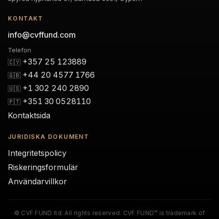
KONTAKT
info@cvffund.com
Telefon
+357 25 123889
🇨🇾
+44 20 4577 1766
🇬🇧
+1 302 240 2890
🇺🇸
+351 30 0528110
🇵🇹
Kontaktsida
JURIDISKA DOKUMENT
Integritetspolicy
Riskeringsformulär
Användarvillkor
© CVF FUND ltd. All rights reserved. CVF FUND™ is trademark of