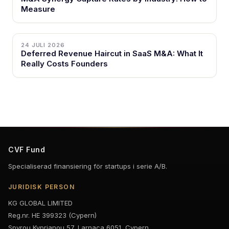
Measure
24 JULI 2026
Deferred Revenue Haircut in SaaS M&A: What It
Really Costs Founders
CVF Fund
Specialiserad finansiering för startups i serie A/B.
JURIDISK PERSON
KG GLOBAL LIMITED
Reg.nr. HE 399323 (Cypern)
Spyrou Kyprianou 57, Larnaca 6051, Cypern