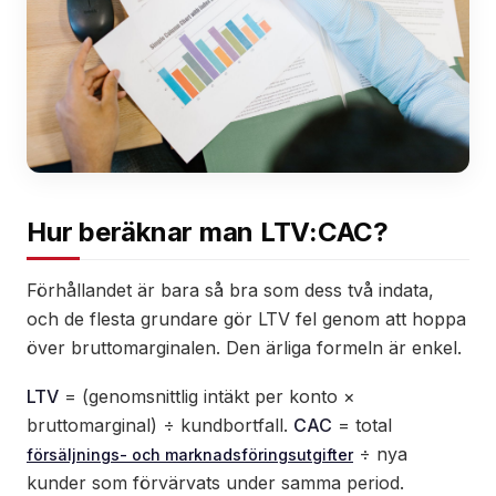
Hur beräknar man LTV:CAC?
Förhållandet är bara så bra som dess två indata,
och de flesta grundare gör LTV fel genom att hoppa
över bruttomarginalen. Den ärliga formeln är enkel.
LTV
= (genomsnittlig intäkt per konto ×
bruttomarginal) ÷ kundbortfall.
CAC
= total
÷ nya
försäljnings- och marknadsföringsutgifter
kunder som förvärvats under samma period.