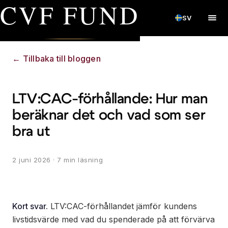
CVF FUND
SV
←
Tillbaka till bloggen
LTV:CAC-förhållande: Hur man
beräknar det och vad som ser
bra ut
2 juni 2026
· 7 min läsning
Kort svar.
LTV:CAC-förhållandet jämför kundens
livstidsvärde med vad du spenderade på att förvärva