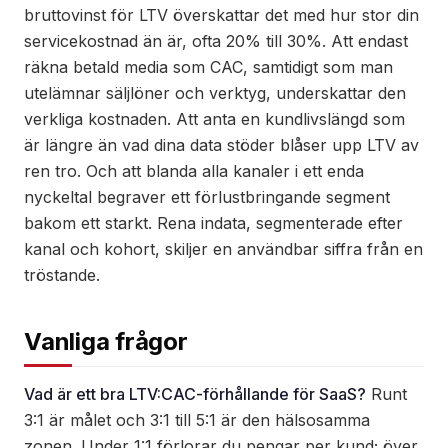
bruttovinst för LTV överskattar det med hur stor din
servicekostnad än är, ofta 20% till 30%. Att endast
räkna betald media som CAC, samtidigt som man
utelämnar säljlöner och verktyg, underskattar den
verkliga kostnaden. Att anta en kundlivslängd som
är längre än vad dina data stöder blåser upp LTV av
ren tro. Och att blanda alla kanaler i ett enda
nyckeltal begraver ett förlustbringande segment
bakom ett starkt. Rena indata, segmenterade efter
kanal och kohort, skiljer en användbar siffra från en
tröstande.
Vanliga frågor
Vad är ett bra LTV:CAC-förhållande för SaaS?
Runt
3:1 är målet och 3:1 till 5:1 är den hälsosamma
zonen. Under 1:1 förlorar du pengar per kund; över