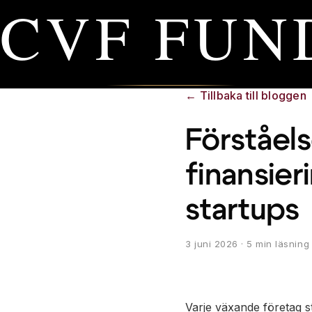
CVF FUN
←
Tillbaka till bloggen
Förståel
finansier
startups
3 juni 2026
· 5 min läsning
Varje växande företag st