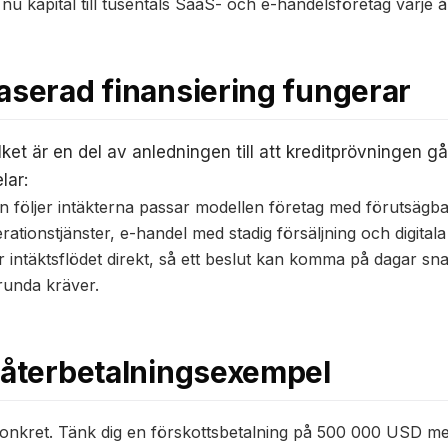
 nu kapital till tusentals SaaS- och e-handelsföretag varje å
aserad finansiering fungerar
ket är en del av anledningen till att kreditprövningen gå
lar:
en följer intäkterna passar modellen företag med förutsäg
ationstjänster, e-handel med stadig försäljning och digitala
intäktsflödet direkt, så ett beslut kan komma på dagar s
lrunda kräver.
 återbetalningsexempel
onkret. Tänk dig en förskottsbetalning på 500 000 USD med