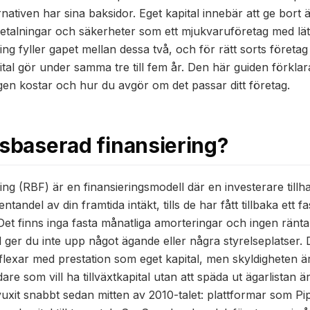
ativen har sina baksidor. Eget kapital innebär att ge bort 
etalningar och säkerheter som ett mjukvaruföretag med lätta
ing fyller gapet mellan dessa två, och för rätt sorts företa
tal gör under samma tre till fem år. Den här guiden förklar
igen kostar och hur du avgör om det passar ditt företag.
tsbaserad finansiering?
ing (RBF) är en finansieringsmodell där en investerare tillha
tandel av din framtida intäkt, tills de har fått tillbaka ett fa
et finns inga fasta månatliga amorteringar och ingen ränta i
al ger du inte upp något ägande eller några styrelseplatser
 flexar med prestation som eget kapital, men skyldigheten 
re som vill ha tillväxtkapital utan att späda ut ägarlistan
 vuxit snabbt sedan mitten av 2010-talet: plattformar som 