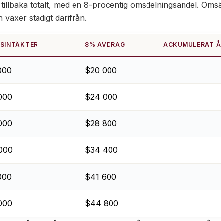
tillbaka totalt, med en 8-procentig omsdelningsandel. Oms
växer stadigt därifrån.
SINTÄKTER
8% AVDRAG
ACKUMULERAT Å
000
$20 000
000
$24 000
000
$28 800
000
$34 400
000
$41 600
000
$44 800