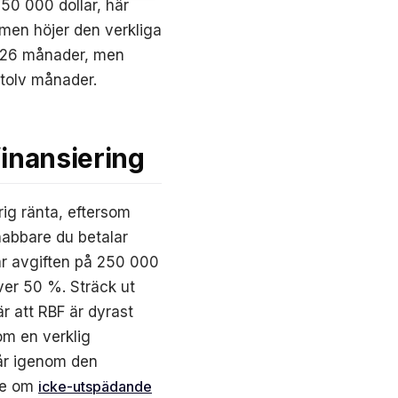
50 000 dollar, här
 men höjer den verkliga
r 26 månader, men
 tolv månader.
finansiering
rig ränta, eftersom
snabbare du betalar
där avgiften på 250 000
över 50 %. Sträck ut
r att RBF är dyrast
om en verklig
går igenom den
ide om
icke-utspädande