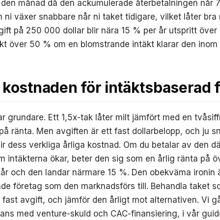
s den månad då den ackumulerade återbetalningen når 7
i växer snabbare når ni taket tidigare, vilket låter bra
ft på 250 000 dollar blir nära 15 % per år utspritt öve
akt över 50 % om en blomstrande intäkt klarar den inom
 kostnaden för intäktsbaserad 
r grundare. Ett 1,5x-tak låter milt jämfört med en tvåsiff
på ränta. Men avgiften är ett fast dollarbelopp, och ju 
blir dess verkliga årliga kostnad. Om du betalar av den 
om intäkterna ökar, beter den sig som en årlig ränta på 
 år och den landar närmare 15 %. Den obekväma ironin ä
de företag som den marknadsförs till. Behandla taket s
 fast avgift, och jämför den årligt mot alternativen. Vi 
ans med venture-skuld och CAC-finansiering, i vår gu