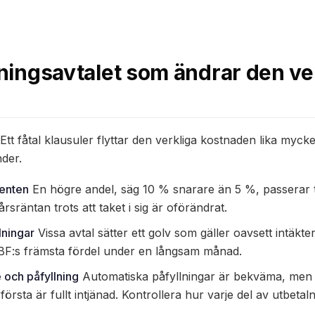
ckningsavtalet som ändrar den ve
Ett fåtal klausuler flyttar den verkliga kostnaden lika mycke
der.
enten
En högre andel, säg 10 % snarare än 5 %, passerar t
årsräntan trots att taket i sig är oförändrat.
ningar
Vissa avtal sätter ett golv som gäller oavsett intäkter
 RBF:s främsta fördel under en långsam månad.
e och påfyllning
Automatiska påfyllningar är bekväma, men d
första är fullt intjänad. Kontrollera hur varje del av utbetaln