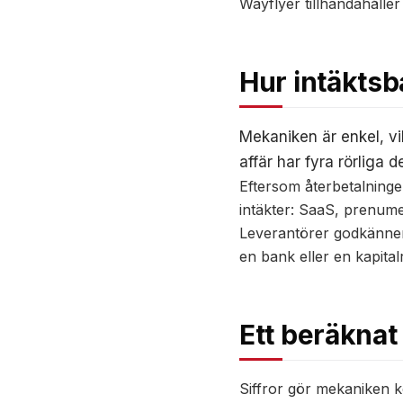
Wayflyer tillhandahåller
Hur intäktsb
Mekaniken är enkel, vil
affär har fyra rörliga de
Eftersom återbetalning
intäkter: SaaS, prenumer
Leverantörer godkänner 
en bank eller en kapita
Ett beräknat
Siffror gör mekaniken k