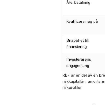
Återbetalning
Kvalificerar sig på
Snabbhet till
finansiering
Investerarens
engagemang
RBF är en del av en br
riskkapital­lån, amorter
riskprofiler.