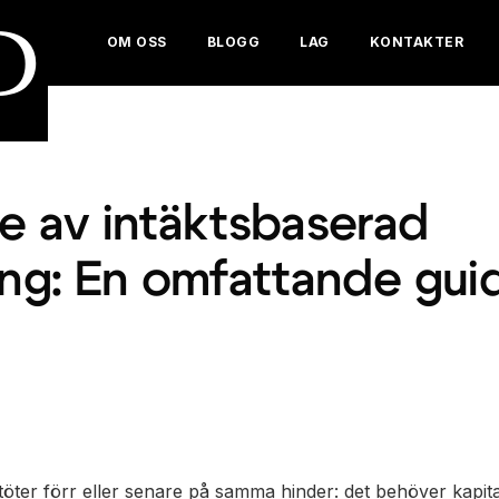
D
OM OSS
BLOGG
LAG
KONTAKTER
se av intäktsbaserad
ing: En omfattande gui
öter förr eller senare på samma hinder: det behöver kapital