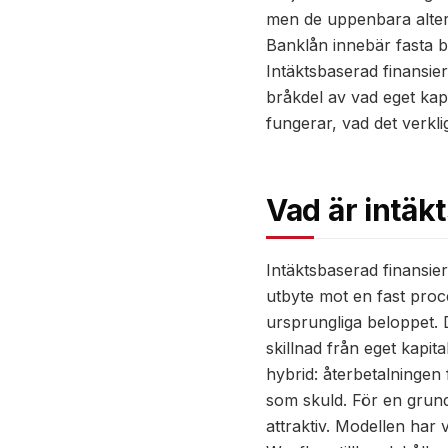
men de uppenbara altern
Banklån innebär fasta b
Intäktsbaserad finansier
bråkdel av vad eget kapi
fungerar, vad det verkl
Vad är intäk
Intäktsbaserad finansier
utbyte mot en fast procen
ursprungliga beloppet. D
skillnad från eget kapit
hybrid: återbetalningen
som skuld. För en grunda
attraktiv. Modellen har