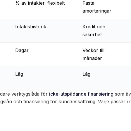
% av intäkter, flexibelt
Fasta
amorteringar
Intäktshistorik
Kredit och
säkerhet
Dagar
Veckor till
månader
Låg
Låg
edare verktygslåda för
icke-utspädande finansiering
som äve
ingslån och finansiering för kundanskaffning. Varje passar i 