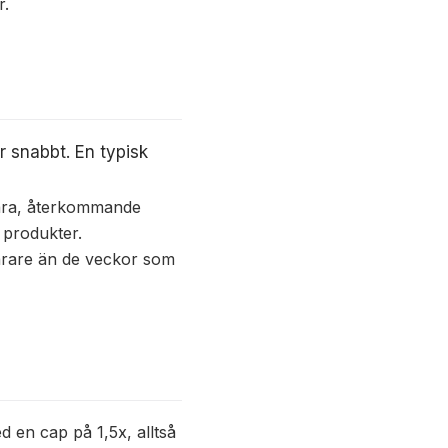
r.
r snabbt. En typisk
bara, återkommande
 produkter.
narare än de veckor som
 en cap på 1,5x, alltså