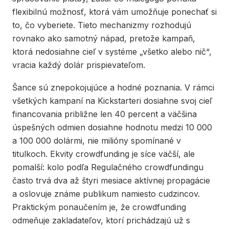
flexibilnú možnosť, ktorá vám umožňuje ponechať si
to, čo vyberiete. Tieto mechanizmy rozhodujú
rovnako ako samotný nápad, pretože kampaň,
ktorá nedosiahne cieľ v systéme „všetko alebo nič“,
vracia každý dolár prispievateľom.
Šance sú znepokojujúce a hodné poznania. V rámci
všetkých kampaní na Kickstarteri dosiahne svoj cieľ
financovania približne len 40 percent a väčšina
úspešných odmien dosiahne hodnotu medzi 10 000
a 100 000 dolármi, nie milióny spomínané v
titulkoch. Ekvity crowdfunding je síce väčší, ale
pomalší: kolo podľa Regulačného crowdfundingu
často trvá dva až štyri mesiace aktívnej propagácie
a oslovuje známe publikum namiesto cudzincov.
Praktickým ponaučením je, že crowdfunding
odmeňuje zakladateľov, ktorí prichádzajú už s