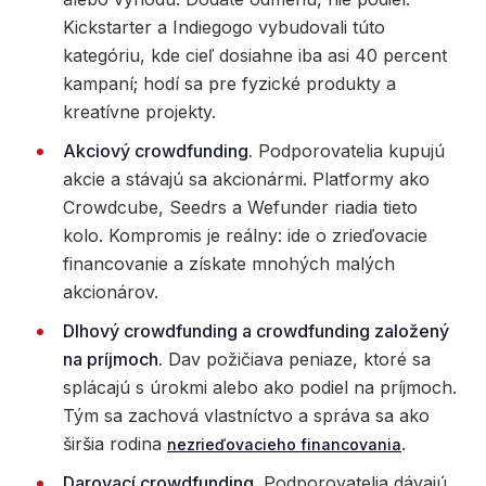
Kickstarter a Indiegogo vybudovali túto
kategóriu, kde cieľ dosiahne iba asi 40 percent
kampaní; hodí sa pre fyzické produkty a
kreatívne projekty.
Akciový crowdfunding.
Podporovatelia kupujú
akcie a stávajú sa akcionármi. Platformy ako
Crowdcube, Seedrs a Wefunder riadia tieto
kolo. Kompromis je reálny: ide o zrieďovacie
financovanie a získate mnohých malých
akcionárov.
Dlhový crowdfunding a crowdfunding založený
na príjmoch.
Dav požičiava peniaze, ktoré sa
splácajú s úrokmi alebo ako podiel na príjmoch.
Tým sa zachová vlastníctvo a správa sa ako
širšia rodina
.
nezrieďovacieho financovania
Darovací crowdfunding.
Podporovatelia dávajú