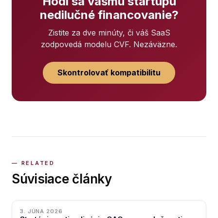
Hodí sa vášmu startupu
nedilučné financovanie?
Zistite za dve minúty, či váš SaaS
zodpovedá modelu CVF. Nezáväzne.
Skontrolovať kompatibilitu
Súvisiace články
3. JÚNA 2026