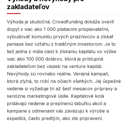
zakladateľov
Výhoda je skutočná. Crowdfunding dokáže overiť
dopyt s viac ako 1 000 platiacimi prispievateľmi,
vybudovať komunitu prvých priaznivcov a získať
peniaze bez vzťahu s tradičným investorom. Je to
tiež jedna z mála ciest k získaniu kapitálu vo výške
viac ako 100 000 dolárov, ktorá je prístupná
zakladateľom bez väzieb na venture kapitál.
Nevýhody sú rovnako reálne. Verejná kampaň,
ktorá zlyhá, to robí na očiach všetkých. Jej úspešné
vedenie si vyžaduje tri až šesť mesiacov prípravy a
seriózne marketingové úsilie. Kapitálové kolá
pridávajú riedenie a preplnenú tabuľku akcií a
kampane s odmenami vás zaväzujú k výrobe a
expedícii, často predtým, ako ste pripravení.