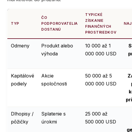
TYPICKÉ
ČO
ZÍSKANIE
TYP
PODPOROVATELIA
NAJ
FINANČNÝCH
DOSTANÚ
PROSTRIEDKOV
Odmeny
Produkt alebo
10 000 až 1
S
výhoda
000 000 USD
p
Kapitálové
Akcie
50 000 až 5
Z
podiely
spoločnosti
000 000 USD
k
pr
Dlhopisy /
Splatenie s
25 000 až
pôžičky
úrokmi
500 000 USD
g