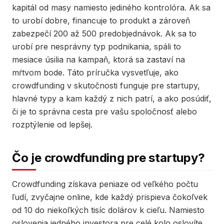
kapitál od masy namiesto jediného kontrolóra. Ak sa
to urobí dobre, financuje to produkt a zároveň
zabezpečí 200 až 500 predobjednávok. Ak sa to
urobí pre nesprávny typ podnikania, spáli to
mesiace úsilia na kampaň, ktorá sa zastaví na
mŕtvom bode. Táto príručka vysvetľuje, ako
crowdfunding v skutočnosti funguje pre startupy,
hlavné typy a kam každý z nich patrí, a ako posúdiť,
či je to správna cesta pre vašu spoločnosť alebo
rozptýlenie od lepšej.
Čo je crowdfunding pre startupy?
Crowdfunding získava peniaze od veľkého počtu
ľudí, zvyčajne online, kde každý prispieva čokoľvek
od 10 do niekoľkých tisíc dolárov k cieľu. Namiesto
oslovenia jedného investora pre celé kolo oslovíte