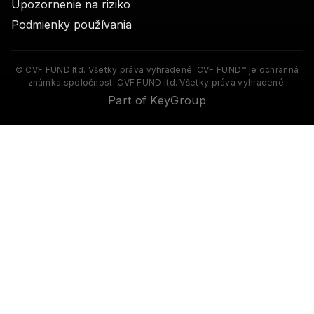
Upozornenie na riziko
Podmienky používania
© CVF FUND ltd. Všetky práva vyhradené. CVF FUND™ je ochranná
známka spoločnosti CVF FUND ltd. Všetky práva vyhradené.
Part of KeyGroup