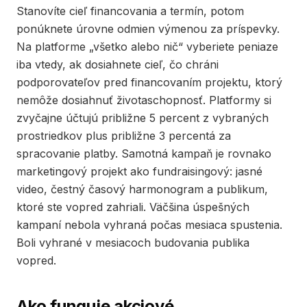
Stanovíte cieľ financovania a termín, potom
ponúknete úrovne odmien výmenou za príspevky.
Na platforme „všetko alebo nič“ vyberiete peniaze
iba vtedy, ak dosiahnete cieľ, čo chráni
podporovateľov pred financovaním projektu, ktorý
nemôže dosiahnuť životaschopnosť. Platformy si
zvyčajne účtujú približne 5 percent z vybraných
prostriedkov plus približne 3 percentá za
spracovanie platby. Samotná kampaň je rovnako
marketingový projekt ako fundraisingový: jasné
video, čestný časový harmonogram a publikum,
ktoré ste vopred zahriali. Väčšina úspešných
kampaní nebola vyhraná počas mesiaca spustenia.
Boli vyhrané v mesiacoch budovania publika
vopred.
Ako funguje akciové