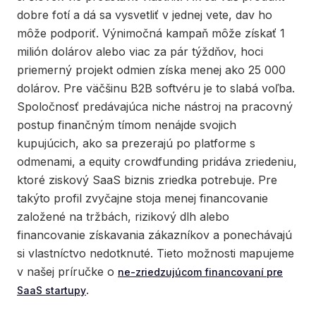
dobre fotí a dá sa vysvetliť v jednej vete, dav ho
môže podporiť. Výnimočná kampaň môže získať 1
milión dolárov alebo viac za pár týždňov, hoci
priemerný projekt odmien získa menej ako 25 000
dolárov. Pre väčšinu B2B softvéru je to slabá voľba.
Spoločnosť predávajúca niche nástroj na pracovný
postup finančným tímom nenájde svojich
kupujúcich, ako sa prezerajú po platforme s
odmenami, a equity crowdfunding pridáva zriedeniu,
ktoré ziskový SaaS biznis zriedka potrebuje. Pre
takýto profil zvyčajne stoja menej financovanie
založené na tržbách, rizikový dlh alebo
financovanie získavania zákazníkov a ponechávajú
si vlastníctvo nedotknuté. Tieto možnosti mapujeme
v našej príručke o
ne-zriedzujúcom financovaní pre
.
SaaS startupy