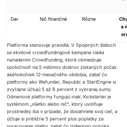
Dar
Nič finančné
Rôzne
Cha
a 
or
Platforma stanovuje pravidlá. V Spojených štátoch
sa ekvitové crowdfundingové kampane riadia
nariadením Crowdfunding, ktoré obmedzuje
spoločnosť na 5 miliónov dolárov získaných počas
akéhokoľvek 12-mesačného obdobia, zatiaľ čo
platformy ako Wefunder, Republic a StartEngine si
zvyčajne účtujú 5 až 8 percent z vybranej sumy.
Odmenové platformy fungujú inak: Kickstarter je
systémom „všetko alebo nič“, ktorý uvoľňuje
prostriedky iba v prípade, že dosiahnete svoj cieľ, a
účtuje si približne 5 percent plus poplatky za
spracovanie platby, zatiaľ čo Indiegogo ponúka