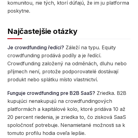
komunitou, nie tých, ktorí dúfajú, že im ju platforma
poskytne.
Najčastejšie otázky
Je crowdfunding ředící?
Záleží na typu. Equity
crowdfunding prodává podíly a je ředící.
Crowdfunding založený na odměnách, dluhu nebo
příjmech není, protože podporovatelé dostávají
produkt nebo splátku místo vlastnictví.
Funguje crowdfunding pre B2B SaaS?
Zriedka. B2B
kupujúci nenakupujú na crowdfundingových
platformách a kapitálové kolo, ktoré pridáva 10 až
20 percent riedenia, je zriedka to, čo zisková SaaS
spoločnosť potrebuje. Nenamietané možnosti sa k
tomuto profilu hodia oveľa lepšie.