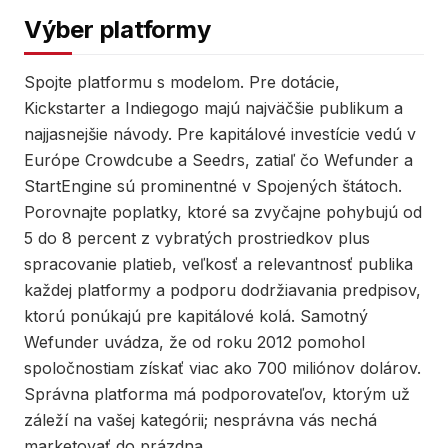
Výber platformy
Spojte platformu s modelom. Pre dotácie,
Kickstarter a Indiegogo majú najväčšie publikum a
najjasnejšie návody. Pre kapitálové investície vedú v
Európe Crowdcube a Seedrs, zatiaľ čo Wefunder a
StartEngine sú prominentné v Spojených štátoch.
Porovnajte poplatky, ktoré sa zvyčajne pohybujú od
5 do 8 percent z vybratých prostriedkov plus
spracovanie platieb, veľkosť a relevantnosť publika
každej platformy a podporu dodržiavania predpisov,
ktorú ponúkajú pre kapitálové kolá. Samotný
Wefunder uvádza, že od roku 2012 pomohol
spoločnostiam získať viac ako 700 miliónov dolárov.
Správna platforma má podporovateľov, ktorým už
záleží na vašej kategórii; nesprávna vás nechá
marketovať do prázdna.