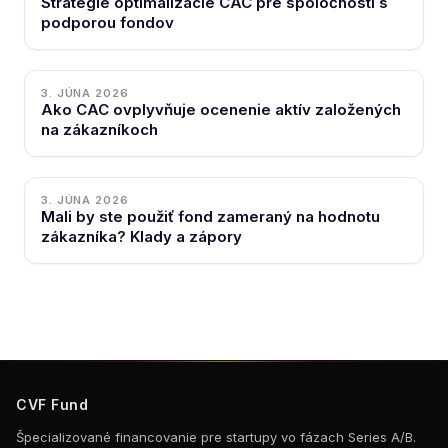
Stratégie optimalizácie CAC pre spoločnosti s
podporou fondov
3. JÚNA 2026
Ako CAC ovplyvňuje ocenenie aktív založených
na zákazníkoch
3. JÚNA 2026
Mali by ste použiť fond zameraný na hodnotu
zákazníka? Klady a zápory
CVF Fund
Špecializované financovanie pre startupy vo fázach Series A/B.