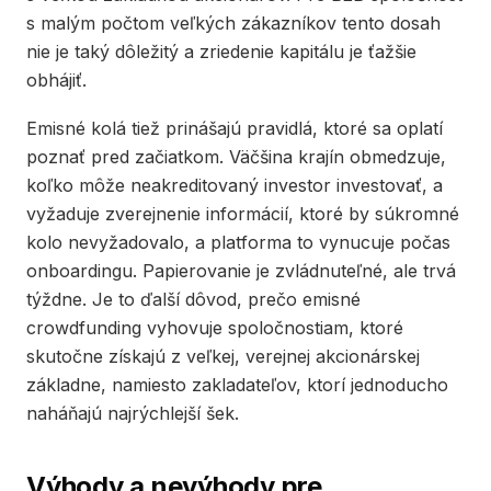
s malým počtom veľkých zákazníkov tento dosah
nie je taký dôležitý a zriedenie kapitálu je ťažšie
obhájiť.
Emisné kolá tiež prinášajú pravidlá, ktoré sa oplatí
poznať pred začiatkom. Väčšina krajín obmedzuje,
koľko môže neakreditovaný investor investovať, a
vyžaduje zverejnenie informácií, ktoré by súkromné ​​
kolo nevyžadovalo, a platforma to vynucuje počas
onboardingu. Papierovanie je zvládnuteľné, ale trvá
týždne. Je to ďalší dôvod, prečo emisné
crowdfunding vyhovuje spoločnostiam, ktoré
skutočne získajú z veľkej, verejnej akcionárskej
základne, namiesto zakladateľov, ktorí jednoducho
naháňajú najrýchlejší šek.
Výhody a nevýhody pre