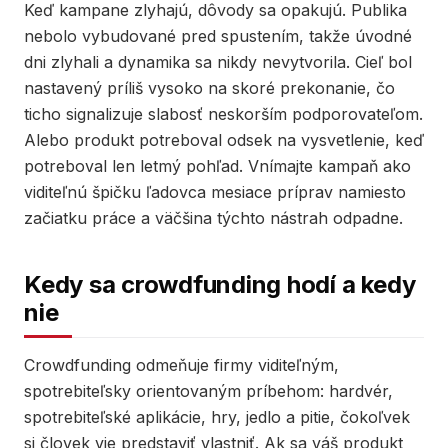
Keď kampane zlyhajú, dôvody sa opakujú. Publika
nebolo vybudované pred spustením, takže úvodné
dni zlyhali a dynamika sa nikdy nevytvorila. Cieľ bol
nastavený príliš vysoko na skoré prekonanie, čo
ticho signalizuje slabosť neskorším podporovateľom.
Alebo produkt potreboval odsek na vysvetlenie, keď
potreboval len letmý pohľad. Vnímajte kampaň ako
viditeľnú špičku ľadovca mesiace príprav namiesto
začiatku práce a väčšina týchto nástrah odpadne.
Kedy sa crowdfunding hodí a kedy
nie
Crowdfunding odmeňuje firmy viditeľným,
spotrebiteľsky orientovaným príbehom: hardvér,
spotrebiteľské aplikácie, hry, jedlo a pitie, čokoľvek
si človek vie predstaviť vlastniť. Ak sa váš produkt