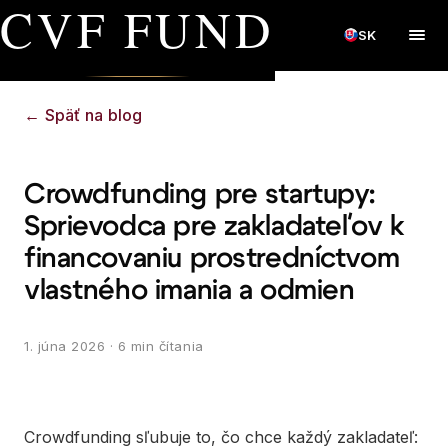
CVF FUND
SK
←
Späť na blog
Crowdfunding pre startupy:
Sprievodca pre zakladateľov k
financovaniu prostredníctvom
vlastného imania a odmien
1. júna 2026
· 6 min čítania
Crowdfunding sľubuje to, čo chce každý zakladateľ: