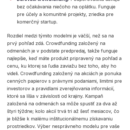
bez očakávania niečoho na oplátku. Funguje
pre účely a komunitné projekty, zriedka pre
komerčný startup.
Rozdiel medzi týmito modelmi je väčší, než sa na
prvý pohľad zdá. Crowdfunding založený na
odmenách je v podstate predpredaj, takže funguje
najlepšie, keď máte produkt pripravený na pohľad a
cenu, ku ktorej sa ľudia zaviažu bez toho, aby ho
videli. Crowdfunding založený na akciách je ponuka
cenných papierov s právnymi podaniami, limitmi pre
investorov a pravidlami zverejňovania informácií,
ktoré sa líšia v závislosti od krajiny. Kampaň
založená na odmenách sa môže spustiť za dva až
štyri týždne; kolo akcií trvá tri až šesť mesiacov, čo
je bližšie k malému inštitucionálnemu získavaniu
prostriedkov. Výber nesprávneho modelu pre vaše