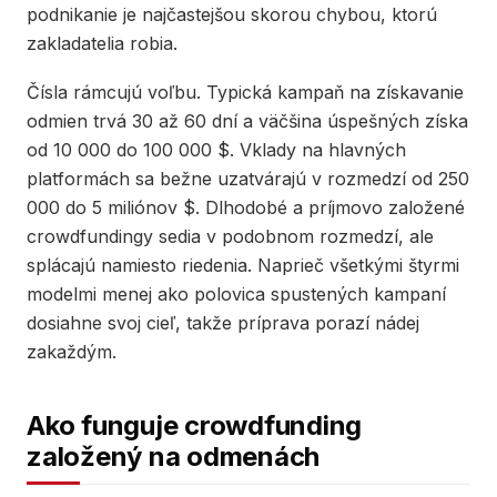
podnikanie je najčastejšou skorou chybou, ktorú
zakladatelia robia.
Čísla rámcujú voľbu. Typická kampaň na získavanie
odmien trvá 30 až 60 dní a väčšina úspešných získa
od 10 000 do 100 000 $. Vklady na hlavných
platformách sa bežne uzatvárajú v rozmedzí od 250
000 do 5 miliónov $. Dlhodobé a príjmovo založené
crowdfundingy sedia v podobnom rozmedzí, ale
splácajú namiesto riedenia. Naprieč všetkými štyrmi
modelmi menej ako polovica spustených kampaní
dosiahne svoj cieľ, takže príprava porazí nádej
zakaždým.
Ako funguje crowdfunding
založený na odmenách