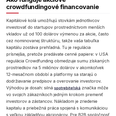
crowdfundingové financovanie
Kapitálové kolá umožňujú stovkám jednotlivcov
investovať do startupov prostredníctvom menších
vkladov už od 100 dolárov výmenou za akcie, často
cez nominovanej štruktúru, takže vaša tabuľka
kapitálu zostáva prehľadná. Tu je regulácia
prísnejšia, pretože predávate cenné papiere: v USA
regulácia Crowdfunding obmedzuje sumu získaných
prostriedkov na 5 miliónov dolárov v akomkoľvek
12-mesačnom období a platformy sa starajú o
dodržiavanie predpisov a overovanie investorov.
Výhodou je dosah: silná
značka môže
spotrebiteľská
vo svojich zákazníkoch jedným krokom premeniť
investorov a zástancov. Nákladom je zriedenie
kapitalu a priebežná práca spojená s komunikáciou
s veľkou základňou akcionárov. Pre B2B spoločnosť