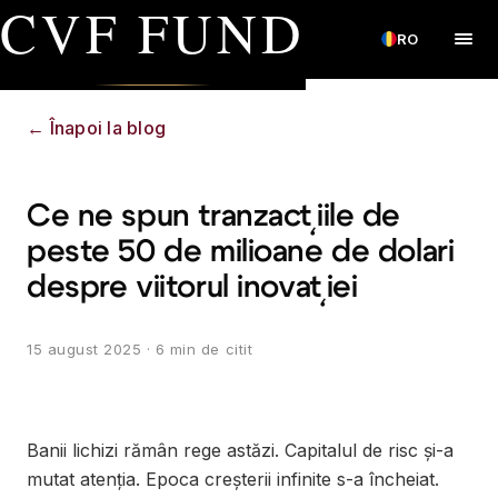
CVF FUND
RO
←
Înapoi la blog
Ce ne spun tranzacțiile de
peste 50 de milioane de dolari
despre viitorul inovației
15 august 2025
· 6 min de citit
Banii lichizi rămân rege astăzi. Capitalul de risc și-a
mutat atenția. Epoca creșterii infinite s-a încheiat.