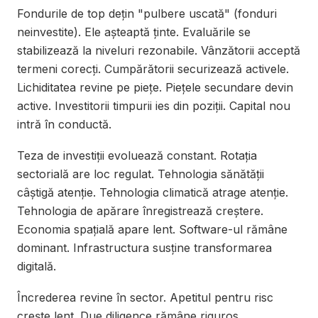
Fondurile de top dețin "pulbere uscată" (fonduri
neinvestite). Ele așteaptă ținte. Evaluările se
stabilizează la niveluri rezonabile. Vânzătorii acceptă
termeni corecți. Cumpărătorii securizează activele.
Lichiditatea revine pe piețe. Piețele secundare devin
active. Investitorii timpurii ies din poziții. Capital nou
intră în conductă.
Teza de investiții evoluează constant. Rotația
sectorială are loc regulat. Tehnologia sănătății
câștigă atenție. Tehnologia climatică atrage atenție.
Tehnologia de apărare înregistrează creștere.
Economia spațială apare lent. Software-ul rămâne
dominant. Infrastructura susține transformarea
digitală.
Încrederea revine în sector. Apetitul pentru risc
crește lent. Due diligence rămâne riguros.