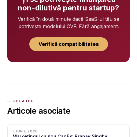
non-dilutivă pentru startup?
Verifică în două minute dacă SaaS-ul tău se
potrivește modelului CVF. Fără angajament.
Verifică compatibilitatea
Articole asociate
5 IUNIE 2026
Marketingul ca nou CapEx: Pranav Singhvi