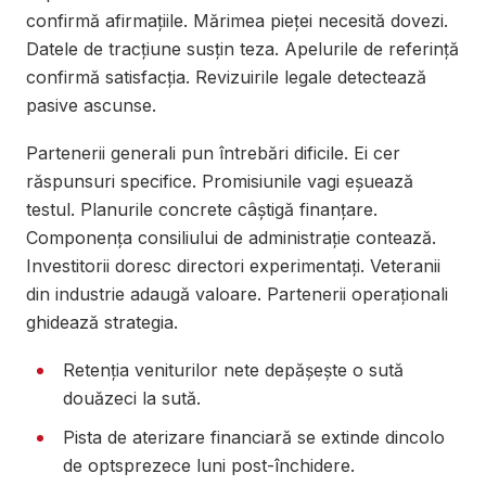
confirmă afirmațiile. Mărimea pieței necesită dovezi.
Datele de tracțiune susțin teza. Apelurile de referință
confirmă satisfacția. Revizuirile legale detectează
pasive ascunse.
Partenerii generali pun întrebări dificile. Ei cer
răspunsuri specifice. Promisiunile vagi eșuează
testul. Planurile concrete câștigă finanțare.
Componența consiliului de administrație contează.
Investitorii doresc directori experimentați. Veteranii
din industrie adaugă valoare. Partenerii operaționali
ghidează strategia.
Retenția veniturilor nete depășește o sută
douăzeci la sută.
Pista de aterizare financiară se extinde dincolo
de optsprezece luni post-închidere.