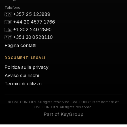
Telefono
+357 25 123889
🇨🇾
+44 20 4577 1766
🇬🇧
+1 302 240 2890
🇺🇸
+351 30 0528110
🇵🇹
Pagina contatti
DOCUMENTI LEGALI
Politica sulla privacy
Avviso sui rischi
Termini di utilizzo
© CVF FUND ltd. All rights reserved. CVF FUND™ is trademark of
CVF FUND ltd. All rights reserved.
Part of KeyGroup