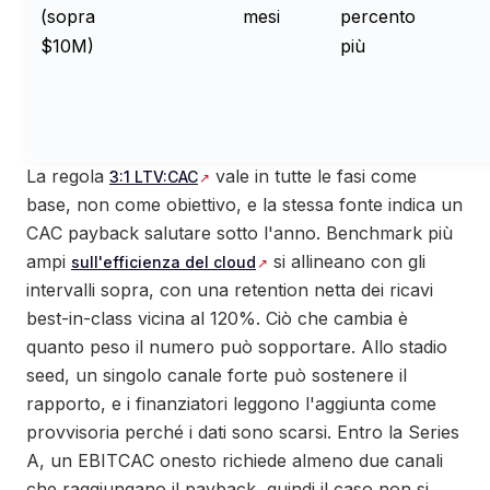
(sopra
mesi
percento
$10M)
più
La regola
vale in tutte le fasi come
3:1 LTV:CAC
base, non come obiettivo, e la stessa fonte indica un
CAC payback salutare sotto l'anno. Benchmark più
ampi
si allineano con gli
sull'efficienza del cloud
intervalli sopra, con una retention netta dei ricavi
best-in-class vicina al 120%. Ciò che cambia è
quanto peso il numero può sopportare. Allo stadio
seed, un singolo canale forte può sostenere il
rapporto, e i finanziatori leggono l'aggiunta come
provvisoria perché i dati sono scarsi. Entro la Series
A, un EBITCAC onesto richiede almeno due canali
che raggiungano il payback, quindi il caso non si