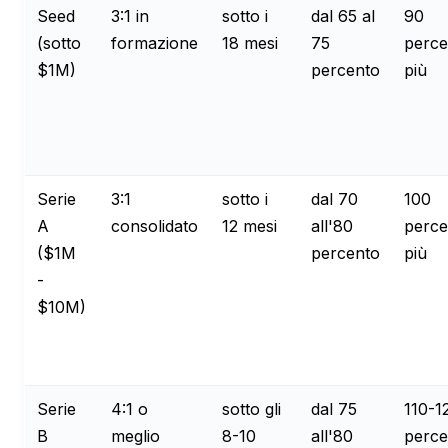
Seed
3:1 in
sotto i
dal 65 al
90
(sotto
formazione
18 mesi
75
perce
$1M)
percento
più
Serie
3:1
sotto i
dal 70
100
A
consolidato
12 mesi
all'80
perce
($1M
percento
più
-
$10M)
Serie
4:1 o
sotto gli
dal 75
110-1
B
meglio
8-10
all'80
perce