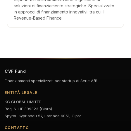
soluzioni di finanziamento strategiche. Specializzato
in approcci di finanziamento innovativi, tra cui il
Revenue-Based Finance.
CVF Fund
Finanziamenti specializzati per startup di Serie A/B.
ENTITÀ LEGALE
KG GLOBAL LIMITED
Reg. N. HE 399323 (Cipro)
Spyrou Kyprianou 57, Larnaca 6051, Cipro
CONTATTO