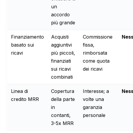
un
accordo
più grande
Finanziamento
Acquisti
Commissione
Nes
basato sui
aggiuntivi
fissa,
ricavi
più piccoli,
rimborsata
finanziati
come quota
sui ricavi
dei ricavi
combinati
Linea di
Copertura
Interesse; a
Nes
credito MRR
della parte
volte una
in
garanzia
contanti,
personale
3-5x MRR