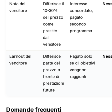
Nota del
Differisce il
Interesse
Nes
venditore
10-30%
concordato,
del prezzo
pagato
come
secondo
prestito
programma
dal
venditore
Earnout del
Differisce
Pagato solo
Nes
venditore
parte del
se gli obiettivi
prezzo a
vengono
fronte di
raggiunti
prestazioni
future
Domande frequenti