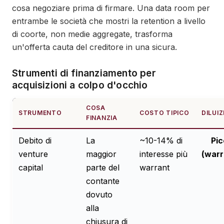
cosa negoziare prima di firmare. Una data room per
entrambe le società che mostri la retention a livello
di coorte, non medie aggregate, trasforma
un'offerta cauta del creditore in una sicura.
Strumenti di finanziamento per
acquisizioni a colpo d'occhio
COSA
STRUMENTO
COSTO TIPICO
DILUI
FINANZIA
Debito di
La
~10-14% di
Pic
venture
maggior
interesse più
(warr
capital
parte del
warrant
contante
dovuto
alla
chiusura di