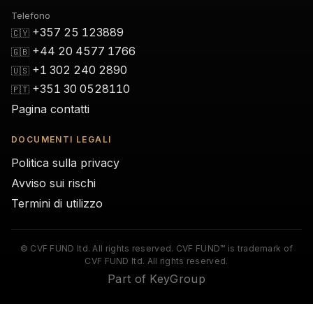
Telefono
+357 25 123889
🇨🇾
+44 20 4577 1766
🇬🇧
+1 302 240 2890
🇺🇸
+351 30 0528110
🇵🇹
Pagina contatti
DOCUMENTI LEGALI
Politica sulla privacy
Avviso sui rischi
Termini di utilizzo
© CVF FUND ltd. All rights reserved. CVF FUND™ is trademark of
CVF FUND ltd. All rights reserved.
Part of KeyGroup