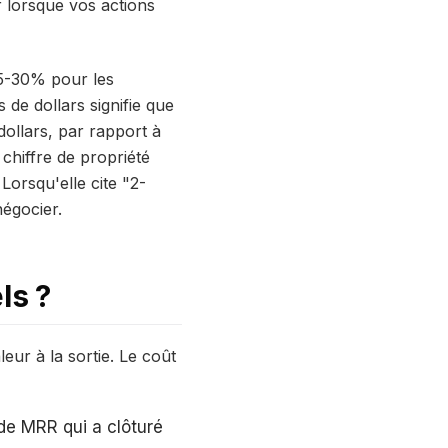
r lorsque vos actions
15-30% pour les
 de dollars signifie que
dollars, par rapport à
 chiffre de propriété
 Lorsqu'elle cite "2-
négocier.
ls ?
eur à la sortie. Le coût
 de MRR qui a clôturé