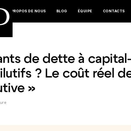
D
À PROPOS DE NOUS
BLOG
ÉQUIPE
CONTACTS
nts de dette à capital
dilutifs ? Le coût réel d
utive »
ture