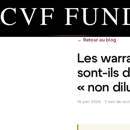
CVF FUN
←
Retour au blog
Les warra
sont-ils 
« non dil
19 juin 2026
· 7 min de lec